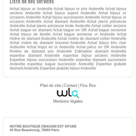
Liste de nos services
Achat bijoux or Andeville Achat bijoux or prix Andeville Achat bijoux
anciens Andeville Achat bijoux argent Andeville Achat bijoux or
occasion Andeville Achat bijoux successions Andeville Achat bijoux or
occasion Andeville Achat diamant Andeville Achat pierre précieuse
Andeville Achat pierre précieuse brute Andeville Achat collier anciens
Achat bague en diamant Achat bague en OR Achat bague ancienne
Achat bijoux de famille Achat bague ancienne or Andeville Achat
rivière de diamant Andeville Achat rivière de diamant collier Andeville
Achat rivière de diamant bracelet Andeville Achat bijoux très cher
Andeville Achat lingot en or Andeville Achat pièce en OR Andeville
Rivière de diamant prix Andeville Estimation diamant Andeville
expertise diamant Andeville expertise bijoux anciens Andeville
Expertise bijoux succession Andeville expertise diamant succession
Andeville expertise bague succession Andeville Expertise gratuite
diamant Andeville Expertise gratuite bijoux Andeville
Plan du site
|
Contact
|
Flux Rss
Mentions légales
NOTRE BOUTIQUE OBAGEM EST SITUEE
43 Rue Beaubourg, 75003 Paris