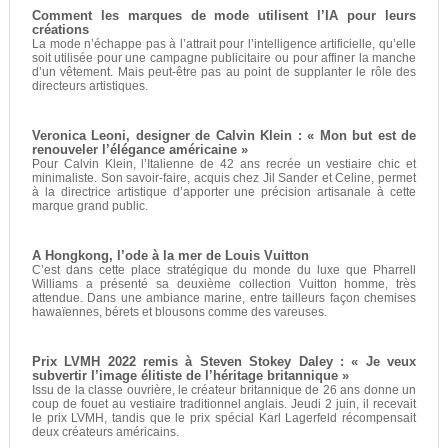
Comment les marques de mode utilisent l’IA pour leurs
créations
La mode n’échappe pas à l’attrait pour l’intelligence artificielle, qu’elle
soit utilisée pour une campagne publicitaire ou pour affiner la manche
d’un vêtement. Mais peut-être pas au point de supplanter le rôle des
directeurs artistiques.
Veronica Leoni, designer de Calvin Klein : « Mon but est de
renouveler l’élégance américaine »
Pour Calvin Klein, l’Italienne de 42 ans recrée un vestiaire chic et
minimaliste. Son savoir-faire, acquis chez Jil Sander et Celine, permet
à la directrice artistique d’apporter une précision artisanale à cette
marque grand public.
A Hongkong, l’ode à la mer de Louis Vuitton
C’est dans cette place stratégique du monde du luxe que Pharrell
Williams a présenté sa deuxième collection Vuitton homme, très
attendue. Dans une ambiance marine, entre tailleurs façon chemises
hawaïennes, bérets et blousons comme des vareuses.
Prix LVMH 2022 remis à Steven Stokey Daley : « Je veux
subvertir l’image élitiste de l’héritage britannique »
Issu de la classe ouvrière, le créateur britannique de 26 ans donne un
coup de fouet au vestiaire traditionnel anglais. Jeudi 2 juin, il recevait
le prix LVMH, tandis que le prix spécial Karl Lagerfeld récompensait
deux créateurs américains.