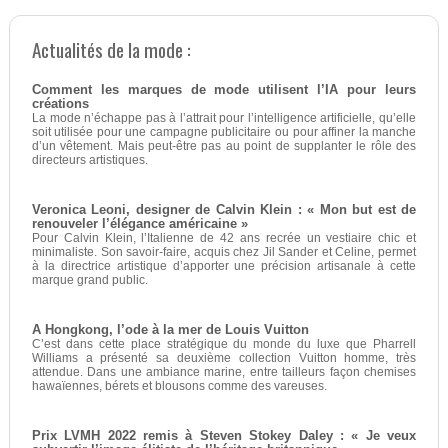
Actualités de la mode :
Comment les marques de mode utilisent l’IA pour leurs
créations
La mode n’échappe pas à l’attrait pour l’intelligence artificielle, qu’elle
soit utilisée pour une campagne publicitaire ou pour affiner la manche
d’un vêtement. Mais peut-être pas au point de supplanter le rôle des
directeurs artistiques.
Veronica Leoni, designer de Calvin Klein : « Mon but est de
renouveler l’élégance américaine »
Pour Calvin Klein, l’Italienne de 42 ans recrée un vestiaire chic et
minimaliste. Son savoir-faire, acquis chez Jil Sander et Celine, permet
à la directrice artistique d’apporter une précision artisanale à cette
marque grand public.
A Hongkong, l’ode à la mer de Louis Vuitton
C’est dans cette place stratégique du monde du luxe que Pharrell
Williams a présenté sa deuxième collection Vuitton homme, très
attendue. Dans une ambiance marine, entre tailleurs façon chemises
hawaïennes, bérets et blousons comme des vareuses.
Prix LVMH 2022 remis à Steven Stokey Daley : « Je veux