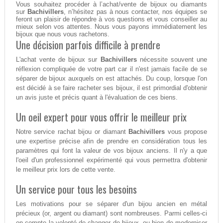
Vous souhaitez procéder à l’achat/vente de bijoux ou diamants
sur
Bachivillers
, n’hésitez pas à nous contacter, nos équipes se
feront un plaisir de répondre à vos questions et vous conseiller au
mieux selon vos attentes. Nous vous payons immédiatement les
bijoux que nous vous rachetons.
Une décision parfois difficile à prendre
L'achat vente de bijoux sur
Bachivillers
nécessite souvent une
réflexion compliquée de votre part car il n'est jamais facile de se
séparer de bijoux auxquels on est attachés. Du coup, lorsque l'on
est décidé à se faire racheter ses bijoux, il est primordial d'obtenir
un avis juste et précis quant à l'évaluation de ces biens.
Un oeil expert pour vous offrir le meilleur prix
Notre service rachat bijou or diamant
Bachivillers
vous propose
une expertise précise afin de prendre en considération tous les
paramètres qui font la valeur de vos bijoux anciens. Il n'y a que
l'oeil d'un professionnel expérimenté qui vous permettra d'obtenir
le meilleur prix lors de cette vente.
Un service pour tous les besoins
Les motivations pour se séparer d'un bijou ancien en métal
précieux (or, argent ou diamant) sont nombreuses. Parmi celles-ci
on compte la volonté de changer de bijoux, ou bien de moderniser