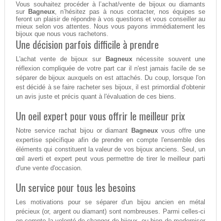
Vous souhaitez procéder à l’achat/vente de bijoux ou diamants
sur
Bagneux
, n’hésitez pas à nous contacter, nos équipes se
feront un plaisir de répondre à vos questions et vous conseiller au
mieux selon vos attentes. Nous vous payons immédiatement les
bijoux que nous vous rachetons.
Une décision parfois difficile à prendre
L'achat vente de bijoux sur
Bagneux
nécessite souvent une
réflexion compliquée de votre part car il n'est jamais facile de se
séparer de bijoux auxquels on est attachés. Du coup, lorsque l'on
est décidé à se faire racheter ses bijoux, il est primordial d'obtenir
un avis juste et précis quant à l'évaluation de ces biens.
Un oeil expert pour vous offrir le meilleur prix
Notre service rachat bijou or diamant
Bagneux
vous offre une
expertise spécifique afin de prendre en compte l'ensemble des
éléments qui constituent la valeur de vos bijoux anciens. Seul, un
œil averti et expert peut vous permettre de tirer le meilleur parti
d'une vente d'occasion.
Un service pour tous les besoins
Les motivations pour se séparer d'un bijou ancien en métal
précieux (or, argent ou diamant) sont nombreuses. Parmi celles-ci
on compte la volonté de changer de bijoux, ou bien de moderniser