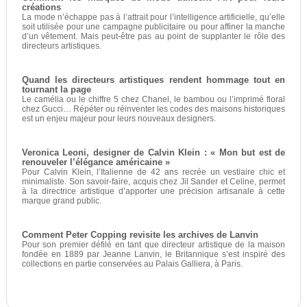
créations
La mode n’échappe pas à l’attrait pour l’intelligence artificielle, qu’elle
soit utilisée pour une campagne publicitaire ou pour affiner la manche
d’un vêtement. Mais peut-être pas au point de supplanter le rôle des
directeurs artistiques.
Quand les directeurs artistiques rendent hommage tout en
tournant la page
Le camélia ou le chiffre 5 chez Chanel, le bambou ou l’imprimé floral
chez Gucci… Répéter ou réinventer les codes des maisons historiques
est un enjeu majeur pour leurs nouveaux designers.
Veronica Leoni, designer de Calvin Klein : « Mon but est de
renouveler l’élégance américaine »
Pour Calvin Klein, l’Italienne de 42 ans recrée un vestiaire chic et
minimaliste. Son savoir-faire, acquis chez Jil Sander et Celine, permet
à la directrice artistique d’apporter une précision artisanale à cette
marque grand public.
Comment Peter Copping revisite les archives de Lanvin
Pour son premier défilé en tant que directeur artistique de la maison
fondée en 1889 par Jeanne Lanvin, le Britannique s’est inspiré des
collections en partie conservées au Palais Galliera, à Paris.