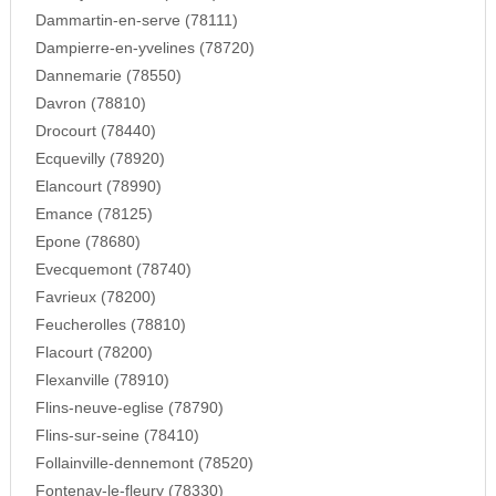
Dammartin-en-serve (78111)
Dampierre-en-yvelines (78720)
Dannemarie (78550)
Davron (78810)
Drocourt (78440)
Ecquevilly (78920)
Elancourt (78990)
Emance (78125)
Epone (78680)
Evecquemont (78740)
Favrieux (78200)
Feucherolles (78810)
Flacourt (78200)
Flexanville (78910)
Flins-neuve-eglise (78790)
Flins-sur-seine (78410)
Follainville-dennemont (78520)
Fontenay-le-fleury (78330)