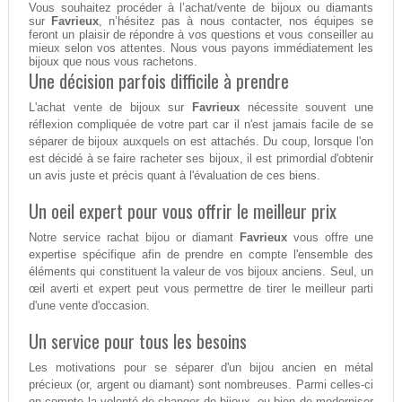
Vous souhaitez procéder à l’achat/vente de bijoux ou diamants
sur
Favrieux
, n’hésitez pas à nous contacter, nos équipes se
feront un plaisir de répondre à vos questions et vous conseiller au
mieux selon vos attentes. Nous vous payons immédiatement les
bijoux que nous vous rachetons.
Une décision parfois difficile à prendre
L'achat vente de bijoux sur
Favrieux
nécessite souvent une
réflexion compliquée de votre part car il n'est jamais facile de se
séparer de bijoux auxquels on est attachés. Du coup, lorsque l'on
est décidé à se faire racheter ses bijoux, il est primordial d'obtenir
un avis juste et précis quant à l'évaluation de ces biens.
Un oeil expert pour vous offrir le meilleur prix
Notre service rachat bijou or diamant
Favrieux
vous offre une
expertise spécifique afin de prendre en compte l'ensemble des
éléments qui constituent la valeur de vos bijoux anciens. Seul, un
œil averti et expert peut vous permettre de tirer le meilleur parti
d'une vente d'occasion.
Un service pour tous les besoins
Les motivations pour se séparer d'un bijou ancien en métal
précieux (or, argent ou diamant) sont nombreuses. Parmi celles-ci
on compte la volonté de changer de bijoux, ou bien de moderniser