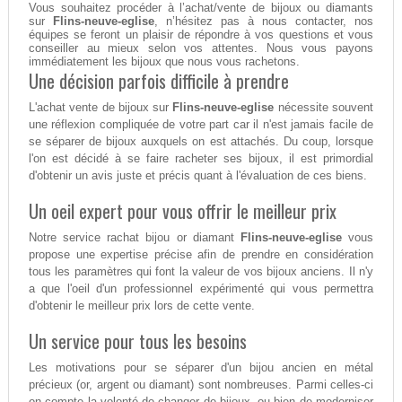
Vous souhaitez procéder à l’achat/vente de bijoux ou diamants
sur
Flins-neuve-eglise
, n’hésitez pas à nous contacter, nos
équipes se feront un plaisir de répondre à vos questions et vous
conseiller au mieux selon vos attentes. Nous vous payons
immédiatement les bijoux que nous vous rachetons.
Une décision parfois difficile à prendre
L'achat vente de bijoux sur
Flins-neuve-eglise
nécessite souvent
une réflexion compliquée de votre part car il n'est jamais facile de
se séparer de bijoux auxquels on est attachés. Du coup, lorsque
l'on est décidé à se faire racheter ses bijoux, il est primordial
d'obtenir un avis juste et précis quant à l'évaluation de ces biens.
Un oeil expert pour vous offrir le meilleur prix
Notre service rachat bijou or diamant
Flins-neuve-eglise
vous
propose une expertise précise afin de prendre en considération
tous les paramètres qui font la valeur de vos bijoux anciens. Il n'y
a que l'oeil d'un professionnel expérimenté qui vous permettra
d'obtenir le meilleur prix lors de cette vente.
Un service pour tous les besoins
Les motivations pour se séparer d'un bijou ancien en métal
précieux (or, argent ou diamant) sont nombreuses. Parmi celles-ci
on compte la volonté de changer de bijoux, ou bien de moderniser