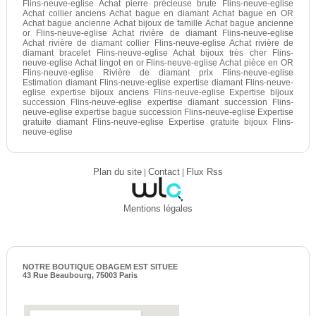
Flins-neuve-eglise Achat pierre précieuse brute Flins-neuve-eglise
Achat collier anciens Achat bague en diamant Achat bague en OR
Achat bague ancienne Achat bijoux de famille Achat bague ancienne
or Flins-neuve-eglise Achat rivière de diamant Flins-neuve-eglise
Achat rivière de diamant collier Flins-neuve-eglise Achat rivière de
diamant bracelet Flins-neuve-eglise Achat bijoux très cher Flins-
neuve-eglise Achat lingot en or Flins-neuve-eglise Achat pièce en OR
Flins-neuve-eglise Rivière de diamant prix Flins-neuve-eglise
Estimation diamant Flins-neuve-eglise expertise diamant Flins-neuve-
eglise expertise bijoux anciens Flins-neuve-eglise Expertise bijoux
succession Flins-neuve-eglise expertise diamant succession Flins-
neuve-eglise expertise bague succession Flins-neuve-eglise Expertise
gratuite diamant Flins-neuve-eglise Expertise gratuite bijoux Flins-
neuve-eglise
Plan du site
|
Contact
|
Flux Rss
Mentions légales
NOTRE BOUTIQUE OBAGEM EST SITUEE
43 Rue Beaubourg, 75003 Paris