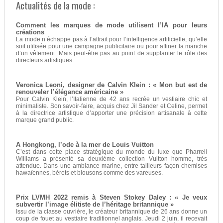
Actualités de la mode :
Comment les marques de mode utilisent l’IA pour leurs
créations
La mode n’échappe pas à l’attrait pour l’intelligence artificielle, qu’elle
soit utilisée pour une campagne publicitaire ou pour affiner la manche
d’un vêtement. Mais peut-être pas au point de supplanter le rôle des
directeurs artistiques.
Veronica Leoni, designer de Calvin Klein : « Mon but est de
renouveler l’élégance américaine »
Pour Calvin Klein, l’Italienne de 42 ans recrée un vestiaire chic et
minimaliste. Son savoir-faire, acquis chez Jil Sander et Celine, permet
à la directrice artistique d’apporter une précision artisanale à cette
marque grand public.
A Hongkong, l’ode à la mer de Louis Vuitton
C’est dans cette place stratégique du monde du luxe que Pharrell
Williams a présenté sa deuxième collection Vuitton homme, très
attendue. Dans une ambiance marine, entre tailleurs façon chemises
hawaïennes, bérets et blousons comme des vareuses.
Prix LVMH 2022 remis à Steven Stokey Daley : « Je veux
subvertir l’image élitiste de l’héritage britannique »
Issu de la classe ouvrière, le créateur britannique de 26 ans donne un
coup de fouet au vestiaire traditionnel anglais. Jeudi 2 juin, il recevait