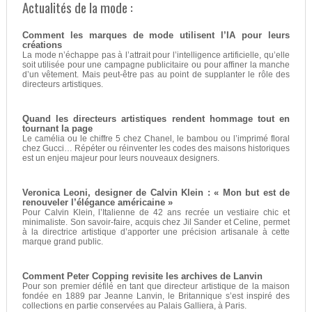
Actualités de la mode :
Comment les marques de mode utilisent l’IA pour leurs
créations
La mode n’échappe pas à l’attrait pour l’intelligence artificielle, qu’elle
soit utilisée pour une campagne publicitaire ou pour affiner la manche
d’un vêtement. Mais peut-être pas au point de supplanter le rôle des
directeurs artistiques.
Quand les directeurs artistiques rendent hommage tout en
tournant la page
Le camélia ou le chiffre 5 chez Chanel, le bambou ou l’imprimé floral
chez Gucci… Répéter ou réinventer les codes des maisons historiques
est un enjeu majeur pour leurs nouveaux designers.
Veronica Leoni, designer de Calvin Klein : « Mon but est de
renouveler l’élégance américaine »
Pour Calvin Klein, l’Italienne de 42 ans recrée un vestiaire chic et
minimaliste. Son savoir-faire, acquis chez Jil Sander et Celine, permet
à la directrice artistique d’apporter une précision artisanale à cette
marque grand public.
Comment Peter Copping revisite les archives de Lanvin
Pour son premier défilé en tant que directeur artistique de la maison
fondée en 1889 par Jeanne Lanvin, le Britannique s’est inspiré des
collections en partie conservées au Palais Galliera, à Paris.