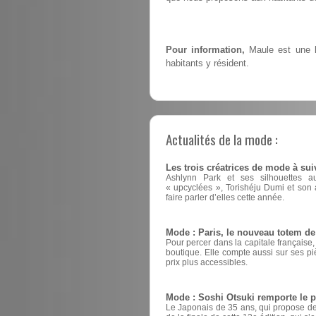
Pour information,
Maule est une l
habitants y résident.
Actualités de la mode :
Les trois créatrices de mode à sui
Ashlynn Park et ses silhouettes a
« upcyclées », Torishéju Dumi et son a
faire parler d’elles cette année.
Mode : Paris, le nouveau totem d
Pour percer dans la capitale française
boutique. Elle compte aussi sur ses pi
prix plus accessibles.
Mode : Soshi Otsuki remporte le 
Le Japonais de 35 ans, qui propose des