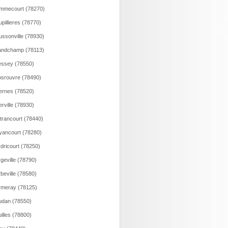
mmecourt (78270)
pillieres (78770)
ssonville (78930)
andchamp (78113)
ssey (78550)
srouvre (78490)
rnes (78520)
rville (78930)
trancourt (78440)
ancourt (78280)
dricourt (78250)
geville (78790)
beville (78580)
meray (78125)
dan (78550)
illes (78800)