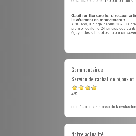
de la finale de cette 12e édition, qui s’
Gauthier Borsarello, directeur arti
le vêtement en mouvement »
A 36 ans, il dirige depuis 2021 la cr
premier défilé, le 24 janvier, des ga
égayer des silhouettes au parfum seven
Commentaires
Service de rachat de bijoux e
4
5
/
note établie sur la base de
5
évaluation
Notre actualité