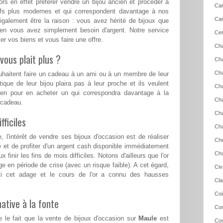
rs en effet préférer vendre un bijou ancien et procéder à
Car
eufs plus modernes et qui correspondent davantage à nos
Car
également être la raison : vous avez hérité de bijoux que
ien vous avez simplement besoin d'argent. Notre service
Cer
r vos biens et vous faire une offre.
Ch
vous plait plus ?
Cha
Cha
ouhaitent faire un cadeau à un ami ou à un membre de leur
tique de leur bijou plaira pas à leur proche et ils veulent
Cha
ien pour en acheter un qui correspondra davantage à la
Cha
e cadeau.
Cha
ficiles
Ch
l'intérêt de vendre ses bijoux d'occasion est de réaliser
Che
e et de profiter d'un argent cash disponible immédiatement
Cho
 finir les fins de mois difficiles. Notons d'ailleurs que l'or
ge en période de crise (avec un risque faible). A cet égard,
Civ
ti cet adage et le cours de l'or a connu des hausses
Cla
Coi
ative à la fonte
Con
 le fait que la vente de bijoux d'occasion sur
Maule
est
Con