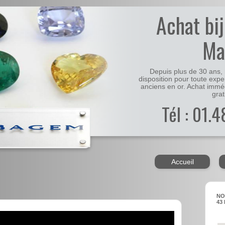
Achat bi
Ma
Depuis plus de 30 ans, 
disposition pour toute expe
anciens en or. Achat immé
grat
Tél : 01.
Accueil
NO
43 