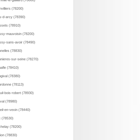
nville-le-gaillard (78660)
nvilliers (78200)
s-d-arcy (78390)
ssets (78910)
ssy-mauvoisin (78200)
ssy-sans-avoir (78490)
nelles (78830)
nieres-sur-seine (78270)
afle (78410)
gival (78380)
rdonne (78113)
uil-bois-robert (78930)
val (78980)
eil-en-vexin (78440)
 (78530)
helay (78200)
lion (78830)