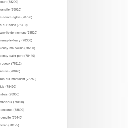
court (78200)
xanville (78910)
ns-neuve-eglise (78790)
ns-sur-seine (78410)
lainville-dennemont (78520)
tenay-le-fleury (78330)
tenay-mauvoisin (78200)
tenay-saint-pere (78440)
rqueux (78112)
neuse (78840)
llon-sur-montcient (78250)
luis (78490)
bais (78950)
baiseuil (78490)
ancieres (78890)
genville (78440)
eran (78125)