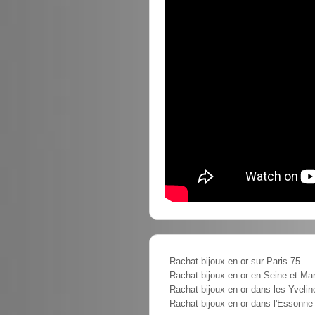
Rachat bijoux en or sur Paris 75
Rachat bijoux en or en Seine et Ma
Rachat bijoux en or dans les Yvelin
Rachat bijoux en or dans l'Essonne