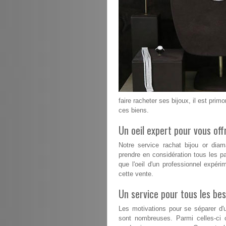
faire racheter ses bijoux, il est primo
ces biens.
Un oeil expert pour vous offr
Notre service rachat bijou or dia
prendre en considération tous les pa
que l'oeil d'un professionnel expéri
cette vente.
Un service pour tous les bes
Les motivations pour se séparer d'u
sont nombreuses. Parmi celles-ci 