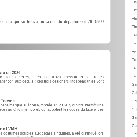
Fla
Fle
Fli
ocalité qui se trouve au coeur du département 78. 5900
Fli
Fol
Fon
Fon
Fon
Fou
vre en 2026
Fre
ux lignes nettes, Ellen Hodakova Larsson et ses robes
ttention aux détails : ces trois designers indépendantes vont
Gai
Gal
e Toteme
Gam
, cette marque suédoise, fondée en 2014, y ouvrira bientôt une
èces au chic intemporel, qui adoptent les codes du luxe à des
Gam
Gar
Gar
prix LVMH
 costumes souples aux détails singuliers, a été distingué lors
Gaz