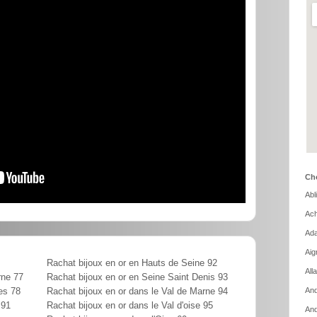
Cho
Abl
Ach
Ada
Aig
Rachat bijoux en or en Hauts de Seine 92
All
rne 77
Rachat bijoux en or en Seine Saint Denis 93
And
es 78
Rachat bijoux en or dans le Val de Marne 94
 91
Rachat bijoux en or dans le Val d'oise 95
And