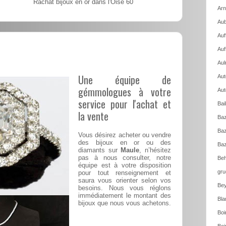
Rachat bijoux en or dans l'Oise 60
Arn
Aub
Auf
Auf
Aul
Une équipe de
Aut
gémmologues à votre
Aut
service pour l'achat et
Bai
la vente
Baz
Baz
Vous désirez acheter ou vendre
des bijoux en or ou des
Baz
diamants sur
Maule
, n’hésitez
pas à nous consulter, notre
Beh
équipe est à votre disposition
gru
pour tout renseignement et
saura vous orienter selon vos
Bey
besoins. Nous vous réglons
immédiatement le montant des
Bla
bijoux que nous vous achetons.
Boi