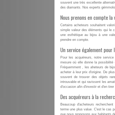
souvent une très excellente alternativ
des diamants. Nos experts gémmolog
Nous prenons en compte la v
Certains acheteurs souhaitent valori
simple valeur des éléments qui le co
une esthétique au bijou à une val
prendre en compte.
Un service également pour 
Pour les acquéreurs, notre servic
mesure où elle donne la possibilit
Fréquemment , les aheteurs de bijou
acheter à leur prix d'origine. De plu
souvent de trouver des objets rare
introuvable et qui ravissent les amat
d'occasion afin d'investir et d'en tir
Des acquéreurs à la recherc
Beaucoup d'acheteurs recherchent d
terme une plus value. C'est le cas 
que nous proposons aux habitants de