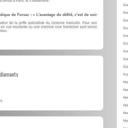
est tenue à Paris, le 3 septembre.
Go
Gou
stique de Fursac : « L’avantage du défilé, c’est de voir
Gou
éation de la griffe spécialiste du costume masculin. Pour son
nts en cuir moutarde ou une chemise rose framboise sont venus
Gr
ties.
Gre
Gro
Gue
Gue
Gui
t diamants
Guy
Har
Har
Her
s.
Her
Hou
Hou