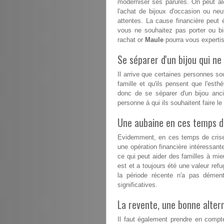
moderniser ses parures. On peut alo
l'achat de bijoux d'occasion ou n
attentes. La cause financière peut 
vous ne souhaitez pas porter ou b
rachat or
Maule
pourra vous expertise
Se séparer d'un bijou qui ne 
Il arrive que certaines personnes s
famille et qu'ils pensent que l'esthé
donc de se séparer d'un bijou anc
personne à qui ils souhaitent faire l
Une aubaine en ces temps dif
Evidemment, en ces temps de crise, 
une opération financière intéressant
ce qui peut aider des familles à mieux
est et a toujours été une valeur refu
la période récente n'a pas démen
significatives.
La revente, une bonne altern
Il faut également prendre en compte