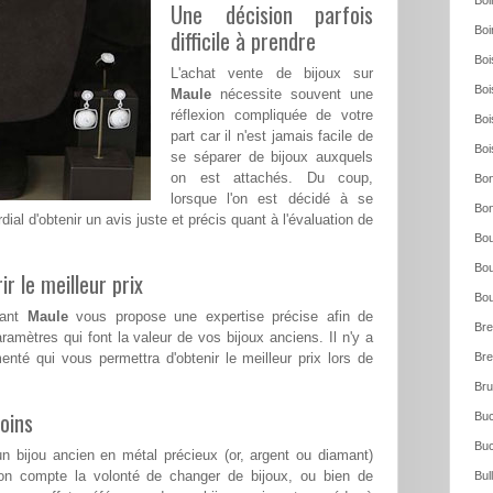
Boi
Une décision parfois
Boi
difficile à prendre
Boi
L'achat vente de bijoux sur
Boi
Maule
nécessite souvent une
réflexion compliquée de votre
Boi
part car il n'est jamais facile de
Boi
se séparer de bijoux auxquels
on est attachés. Du coup,
Bon
lorsque l'on est décidé à se
Bon
rdial d'obtenir un avis juste et précis quant à l'évaluation de
Bou
Bou
ir le meilleur prix
Bou
mant
Maule
vous propose une expertise précise afin de
Bre
ramètres qui font la valeur de vos bijoux anciens. Il n'y a
menté qui vous permettra d'obtenir le meilleur prix lors de
Bre
Bru
oins
Buc
Buc
n bijou ancien en métal précieux (or, argent ou diamant)
on compte la volonté de changer de bijoux, ou bien de
Bul