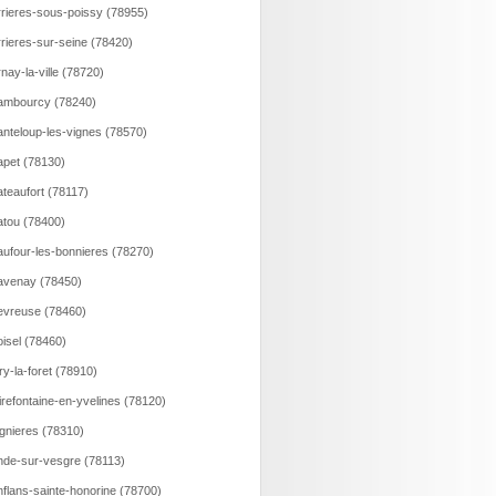
rieres-sous-poissy (78955)
rieres-sur-seine (78420)
nay-la-ville (78720)
ambourcy (78240)
nteloup-les-vignes (78570)
pet (78130)
teaufort (78117)
tou (78400)
ufour-les-bonnieres (78270)
avenay (78450)
vreuse (78460)
isel (78460)
ry-la-foret (78910)
irefontaine-en-yvelines (78120)
gnieres (78310)
de-sur-vesgre (78113)
flans-sainte-honorine (78700)