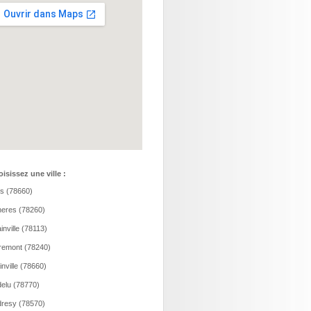
isissez une ville :
is (78660)
eres (78260)
inville (78113)
remont (78240)
ainville (78660)
elu (78770)
resy (78570)