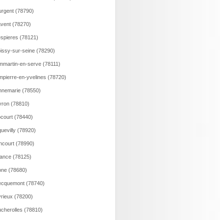
rgent (78790)
vent (78270)
spieres (78121)
issy-sur-seine (78290)
martin-en-serve (78111)
pierre-en-yvelines (78720)
nemarie (78550)
ron (78810)
court (78440)
uevilly (78920)
ncourt (78990)
ance (78125)
ne (78680)
ecquemont (78740)
rieux (78200)
cherolles (78810)