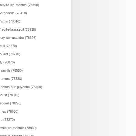
ouville-les-mantes (78790)
ergenville (78410)
fargis (78610)
freville-brasseuil (78930)
nay-sur-mauldre (78126)
euil (78770)
ouillet (78770)
lly (78870)
ainville (78550)
emont (78580)
oches-sur-guyonne (78490)
oust (78910)
ecourt (78270)
nes (78650)
ru (78270)
nville-en-mantois (78930)