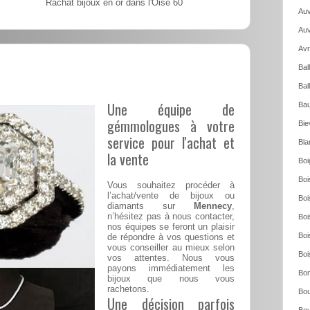
Rachat bijoux en or dans l'Oise 60
Auv
Auv
Avr
Bal
Bal
Une équipe de
Bau
gémmologues à votre
Bie
service pour l'achat et
Bla
la vente
Boi
Boi
Vous souhaitez procéder à
l’achat/vente de bijoux ou
Boi
diamants sur
Mennecy
,
n’hésitez pas à nous contacter,
Boi
nos équipes se feront un plaisir
Boi
de répondre à vos questions et
vous conseiller au mieux selon
Boi
vos attentes. Nous vous
payons immédiatement les
Bon
bijoux que nous vous
rachetons.
Bou
Une décision parfois