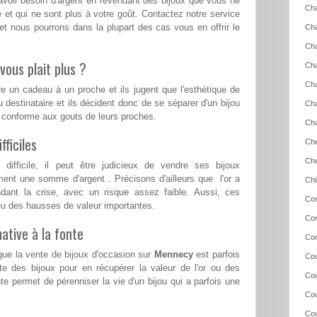
voir besoin d'argent en revendant des bijoux que vous ne
Cha
 et qui ne sont plus à votre goût. Contactez notre service
et nous pourrons dans la plupart des cas vous en offrir le
Ch
Cha
vous plait plus ?
Cha
Ch
re un cadeau à un proche et ils jugent que l'esthétique de
u destinataire et ils décident donc de se séparer d'un bijou
Cha
s conforme aux gouts de leurs proches.
Cha
ficiles
Che
Ch
ifficile, il peut être judicieux de vendre ses bijoux
ent une somme d'argent . Précisons d'ailleurs que l'or a
Chi
ndant la crise, avec un risque assez faible. Aussi, ces
Con
a eu des hausses de valeur importantes.
Cor
ative à la fonte
Cor
que la vente de bijoux d'occasion sur
Mennecy
est parfois
Cou
te des bijoux pour en récupérer la valeur de l'or ou des
Cou
te permet de pérenniser la vie d'un bijou qui a parfois une
Cou
Cou