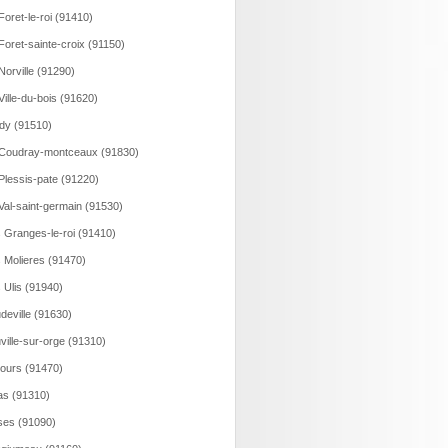
Foret-le-roi (91410)
Foret-sainte-croix (91150)
Norville (91290)
Ville-du-bois (91620)
dy (91510)
Coudray-montceaux (91830)
Plessis-pate (91220)
Val-saint-germain (91530)
 Granges-le-roi (91410)
 Molieres (91470)
 Ulis (91940)
deville (91630)
ville-sur-orge (91310)
ours (91470)
as (91310)
ses (91090)