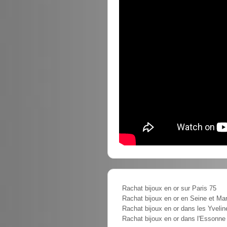
Rachat bijoux en or sur Paris 75
Rachat bijoux en or en Seine et Ma
Rachat bijoux en or dans les Yvelin
Rachat bijoux en or dans l'Essonne