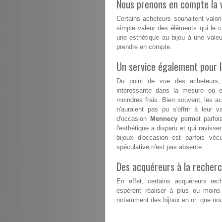
Nous prenons en compte la v
Certains acheteurs souhaitent valori
simple valeur des éléments qui le co
une esthétique au bijou à une valeu
prendre en compte.
Un service également pour 
Du point de vue des acheteurs,
intéressante dans la mesure où el
moindres frais. Bien souvent, les a
n'auraient pas pu s'offrir à leur v
d'occasion
Mennecy
permet parfois
l'esthétique a disparu et qui ravisse
bijoux d'occasion est parfois vé
spéculative n'est pas absente.
Des acquéreurs à la recherc
En effet, certains acquéreurs rech
espèrent réaliser à plus ou moins
notamment des bijoux en or que nous