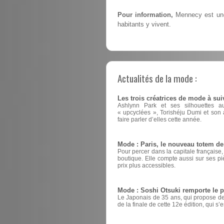
Pour information,
Mennecy est une
habitants y vivent.
Actualités de la mode :
Les trois créatrices de mode à sui
Ashlynn Park et ses silhouettes a
« upcyclées », Torishéju Dumi et son a
faire parler d’elles cette année.
Mode : Paris, le nouveau totem d
Pour percer dans la capitale française
boutique. Elle compte aussi sur ses pi
prix plus accessibles.
Mode : Soshi Otsuki remporte le 
Le Japonais de 35 ans, qui propose des
de la finale de cette 12e édition, qui s’