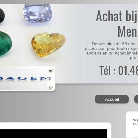
Achat bi
Men
Depuis plus de 30 ans, 
disposition pour toute expe
anciens en or. Achat immé
grat
Tél : 01.
Accueil
NO
43 