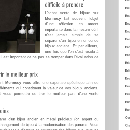
Bou
difficile à prendre
Bou
L'achat vente de bijoux sur
Bou
Mennecy
fait souvent l'objet
d'une réflexion en amont
Bou
importante dans la mesure où il
Bou
n'est jamais simple de se
Bre
séparer d'un bijou en or ou de
bijoux anciens. Et par ailleurs,
Bre
une fois que l'on s'est résolu à
Bre
il est important de ne pas se tromper dans l'évaluation de
Bri
Bri
ir le meilleur prix
Bro
ant
Mennecy
vous offre une expertise spécifique afin de
Bru
léments qui constituent la valeur de vos bijoux anciens.
t vous permettre de tirer le meilleur parti d'une vente
Bru
Bun
oins
Bur
Cer
rer d'un bijou ancien en métal précieux (or, argent ou
changement de bijou à la modernisation des parures. Vous
Cha