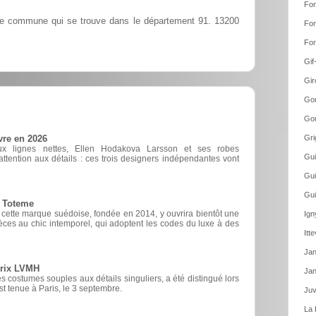
Fon
 commune qui se trouve dans le département 91. 13200
Fon
For
Gif
Gir
Gom
Gom
Gri
vre en 2026
ux lignes nettes, Ellen Hodakova Larsson et ses robes
Gui
ttention aux détails : ces trois designers indépendantes vont
Gui
Gui
e Toteme
, cette marque suédoise, fondée en 2014, y ouvrira bientôt une
Ign
èces au chic intemporel, qui adoptent les codes du luxe à des
Itt
Jan
prix LVMH
Jan
 costumes souples aux détails singuliers, a été distingué lors
est tenue à Paris, le 3 septembre.
Juv
La 