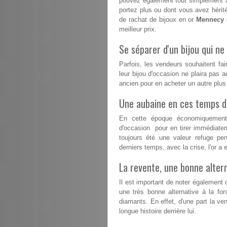
pouvez également tout simplement a
portez plus ou dont vous avez hérité
de rachat de bijoux en or
Mennecy
meilleur prix.
Se séparer d'un bijou qui ne 
Parfois, les vendeurs souhaitent fai
leur bijou d'occasion ne plaira pas a
ancien pour en acheter un autre plu
Une aubaine en ces temps dif
En cette époque économiquement d
d'occasion pour en tirer immédiatem
toujours été une valeur refuge pe
derniers temps, avec la crise, l'or 
La revente, une bonne altern
Il est important de noter également 
une très bonne alternative à la fon
diamants. En effet, d'une part la ven
longue histoire derrière lui.