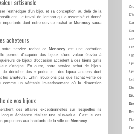
aleur artisanale
Cro
ser l'esthétique d'un bijou et sa conception, au delà de la
D'h
nstituent. Le travail de l'artisan qui a assemblé et donné
r importante dont notre service rachat or
Mennecy
saura
Dan
Dou
les acheteurs
Dra
Ech
 notre service rachat or
Mennecy
est une opération
le permet d'acquérir des bijoux d'une valeur élevée à
Egl
cquéreurs de bijoux d'occasion accèdent à des biens qu'ils
Epi
aleur d'origine. En outre, notre service achat de bijoux
 de dénicher des « perles » : des bijoux anciens dont
Epi
nt les amateurs. Enfin, n'oublions pas que l'achat vente de
Est
cu comme un véritable investissement où la dimension
Eta
Eti
he de vos bijoux
Etr
erchent des affaires exceptionnelles sur lesquelles ils
Evr
 longue échéance réaliser une plus-value. C'est le cas
Fle
 proposons aux habitants de la ville de
Mennecy
.
Fon