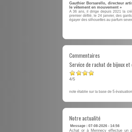
Gauthier Borsarello, directeur arti
le vêtement en mouvement »
A 36 ans, il dirige depuis 2021 la cr
premier défilé, le 24 janvier, des ga
égayer des silhouettes au parfum seven
Commentaires
Service de rachat de bijoux e
4
5
/
note établie sur la base de
5
évaluation
Notre actualité
Message : 07-08-2026 - 14:56
Achat or à Mennecy effectue un pa