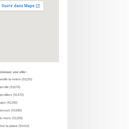
isissez une ville :
eville-la-riviere (91150)
erville (91670)
ervilliers (91470)
ajon (91290)
ancourt (91690)
is-mons (91200)
hon-la-plaine (91410)