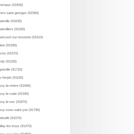
ernaux (91830)
ers-saint-georges (91580)
ainville (91630)
lainvilliers (91160)
lancourt-sur-essonne (91610)
lne (91590)
vres (91570)
ndy (91150)
gneville (91720)
s-herpin (91150)
ssy-la-riviere (91690)
ssy-le-cutte (91590)
ssy-le-sec (91870)
ssy-sous-saint-yon (91790)
doufle (91070)
llay-les-troux (91470)