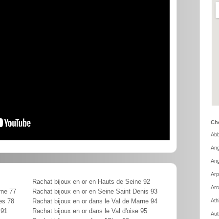
Cho
Abb
Ang
Ang
Arp
Rachat bijoux en or en Hauts de Seine 92
Arr
rne 77
Rachat bijoux en or en Seine Saint Denis 93
Ath
es 78
Rachat bijoux en or dans le Val de Marne 94
 91
Rachat bijoux en or dans le Val d'oise 95
Aut