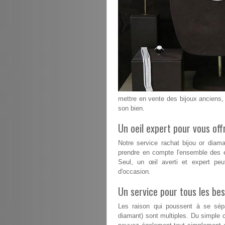
mettre en vente des bijoux anciens, 
son bien.
Un oeil expert pour vous offr
Notre service rachat bijou or diam
prendre en compte l'ensemble des é
Seul, un œil averti et expert peu
d'occasion.
Un service pour tous les bes
Les raison qui poussent à se sépa
diamant) sont multiples. Du simple 