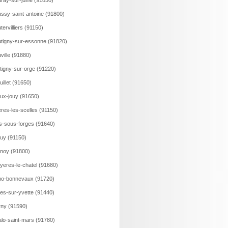
ray-sur-juine (91850)
ssy-saint-antoine (91800)
tervilliers (91150)
tigny-sur-essonne (91820)
ville (91880)
tigny-sur-orge (91220)
uillet (91650)
ux-jouy (91650)
eres-les-scelles (91150)
is-sous-forges (91640)
uy (91150)
noy (91800)
yeres-le-chatel (91680)
o-bonnevaux (91720)
es-sur-yvette (91440)
ny (91590)
lo-saint-mars (91780)