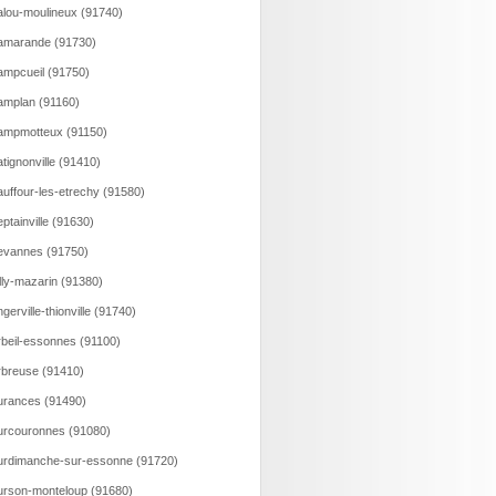
lou-moulineux (91740)
amarande (91730)
mpcueil (91750)
mplan (91160)
ampmotteux (91150)
tignonville (91410)
uffour-les-etrechy (91580)
ptainville (91630)
evannes (91750)
lly-mazarin (91380)
gerville-thionville (91740)
beil-essonnes (91100)
breuse (91410)
rances (91490)
rcouronnes (91080)
rdimanche-sur-essonne (91720)
rson-monteloup (91680)