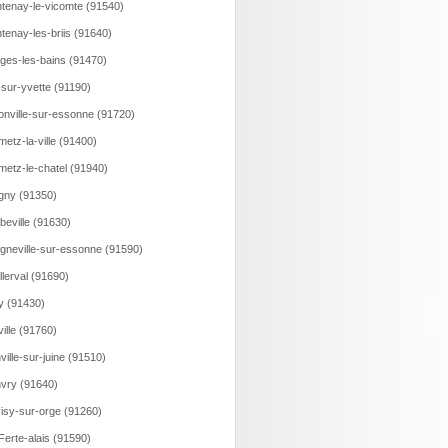
tenay-le-vicomte (91540)
tenay-les-briis (91640)
ges-les-bains (91470)
-sur-yvette (91190)
onville-sur-essonne (91720)
etz-la-ville (91400)
etz-le-chatel (91940)
gny (91350)
beville (91630)
gneville-sur-essonne (91590)
llerval (91690)
y (91430)
eville (91760)
ville-sur-juine (91510)
vry (91640)
isy-sur-orge (91260)
Ferte-alais (91590)