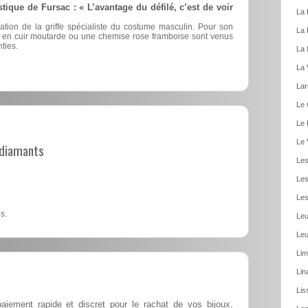
stique de Fursac : « L’avantage du défilé, c’est de voir
La 
éation de la griffe spécialiste du costume masculin. Pour son
La 
nts en cuir moutarde ou une chemise rose framboise sont venus
ties.
La 
La 
Lar
Le 
Le 
Le 
t diamants
Les
Les
Les
s.
Leu
Leu
Lim
Lin
Lis
iement rapide et discret pour le rachat de vos bijoux,