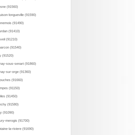
sne (91560)
uison-longueville (91590)
nemois (91490)
rdan (91410)
veil (91210)
arcon (91540)
y (91520)
nay-sous-senart (91860)
nay-sur-orge (91360)
ouches (91660)
mpes (91150)
olles (91450)
echy (91580)
y (91090)
ury-merogis (91700)
taine-la-riviere (91690)