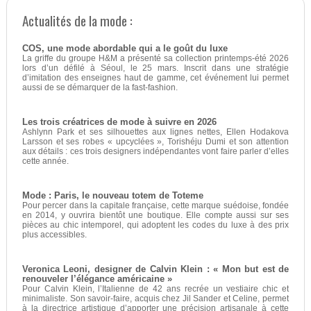
Actualités de la mode :
COS, une mode abordable qui a le goût du luxe
La griffe du groupe H&M a présenté sa collection printemps-été 2026
lors d’un défilé à Séoul, le 25 mars. Inscrit dans une stratégie
d’imitation des enseignes haut de gamme, cet événement lui permet
aussi de se démarquer de la fast-fashion.
Les trois créatrices de mode à suivre en 2026
Ashlynn Park et ses silhouettes aux lignes nettes, Ellen Hodakova
Larsson et ses robes « upcyclées », Torishéju Dumi et son attention
aux détails : ces trois designers indépendantes vont faire parler d’elles
cette année.
Mode : Paris, le nouveau totem de Toteme
Pour percer dans la capitale française, cette marque suédoise, fondée
en 2014, y ouvrira bientôt une boutique. Elle compte aussi sur ses
pièces au chic intemporel, qui adoptent les codes du luxe à des prix
plus accessibles.
Veronica Leoni, designer de Calvin Klein : « Mon but est de
renouveler l’élégance américaine »
Pour Calvin Klein, l’Italienne de 42 ans recrée un vestiaire chic et
minimaliste. Son savoir-faire, acquis chez Jil Sander et Celine, permet
à la directrice artistique d’apporter une précision artisanale à cette