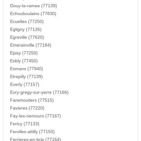
Douy-la-ramee (77139)
Echouboulains (77830)
Ecuelles (77250)
Egligny (77126)
Egreville (77620)
Emerainville (77184)
Episy (77250)
Esbly (77450)
Esmans (77940)
Etrepilly (77139)
Everly (77157)
Evry-gregy-sur-yerre (77166)
Faremoutiers (77515)
Favieres (77220)
Fay-les-nemours (77167)
Fericy (77133)
Ferolles-attilly (77150)
Ferrieres-en-brie (77164)