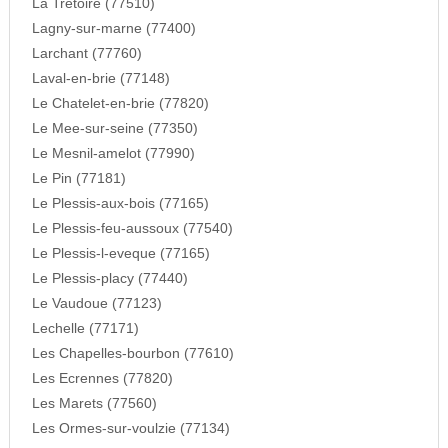
La Tretoire (77510)
Lagny-sur-marne (77400)
Larchant (77760)
Laval-en-brie (77148)
Le Chatelet-en-brie (77820)
Le Mee-sur-seine (77350)
Le Mesnil-amelot (77990)
Le Pin (77181)
Le Plessis-aux-bois (77165)
Le Plessis-feu-aussoux (77540)
Le Plessis-l-eveque (77165)
Le Plessis-placy (77440)
Le Vaudoue (77123)
Lechelle (77171)
Les Chapelles-bourbon (77610)
Les Ecrennes (77820)
Les Marets (77560)
Les Ormes-sur-voulzie (77134)