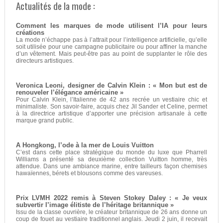
Actualités de la mode :
Comment les marques de mode utilisent l’IA pour leurs
créations
La mode n’échappe pas à l’attrait pour l’intelligence artificielle, qu’elle
soit utilisée pour une campagne publicitaire ou pour affiner la manche
d’un vêtement. Mais peut-être pas au point de supplanter le rôle des
directeurs artistiques.
Veronica Leoni, designer de Calvin Klein : « Mon but est de
renouveler l’élégance américaine »
Pour Calvin Klein, l’Italienne de 42 ans recrée un vestiaire chic et
minimaliste. Son savoir-faire, acquis chez Jil Sander et Celine, permet
à la directrice artistique d’apporter une précision artisanale à cette
marque grand public.
A Hongkong, l’ode à la mer de Louis Vuitton
C’est dans cette place stratégique du monde du luxe que Pharrell
Williams a présenté sa deuxième collection Vuitton homme, très
attendue. Dans une ambiance marine, entre tailleurs façon chemises
hawaïennes, bérets et blousons comme des vareuses.
Prix LVMH 2022 remis à Steven Stokey Daley : « Je veux
subvertir l’image élitiste de l’héritage britannique »
Issu de la classe ouvrière, le créateur britannique de 26 ans donne un
coup de fouet au vestiaire traditionnel anglais. Jeudi 2 juin, il recevait