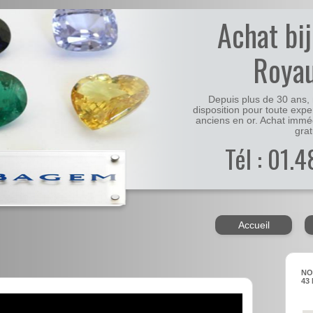
Achat bi
Roya
Depuis plus de 30 ans, 
disposition pour toute expe
anciens en or. Achat immé
grat
Tél : 01.
Accueil
NO
43 