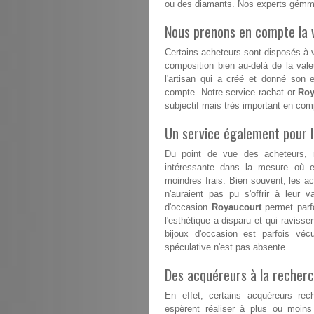
ou des diamants. Nos experts gémmo
Nous prenons en compte la v
Certains acheteurs sont disposés à va
composition bien au-delà de la vale
l'artisan qui a créé et donné son 
compte. Notre service rachat or
Roy
subjectif mais très important en com
Un service également pour 
Du point de vue des acheteurs, 
intéressante dans la mesure où el
moindres frais. Bien souvent, les a
n'auraient pas pu s'offrir à leur v
d'occasion
Royaucourt
permet parfo
l'esthétique a disparu et qui ravisse
bijoux d'occasion est parfois vé
spéculative n'est pas absente.
Des acquéreurs à la recherc
En effet, certains acquéreurs rech
espèrent réaliser à plus ou moins