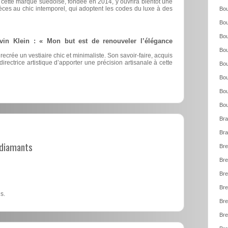
, cette marque suédoise, fondée en 2014, y ouvrira bientôt une
èces au chic intemporel, qui adoptent les codes du luxe à des
Bou
Bou
Bou
vin Klein : « Mon but est de renouveler l’élégance
Bou
 recrée un vestiaire chic et minimaliste. Son savoir-faire, acquis
irectrice artistique d’apporter une précision artisanale à cette
Bou
Bou
Bou
Bou
Bra
Bra
t diamants
Bre
Bre
Bre
Bre
s.
Bre
Bre