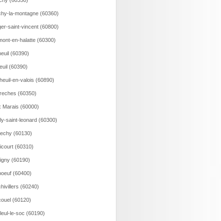
ichy (60350)
hy-la-montagne (60360)
er-saint-vincent (60800)
ont-en-halatte (60300)
euil (60390)
euil (60390)
heuil-en-valois (60890)
reches (60350)
 Marais (60000)
lly-saint-leonard (60300)
echy (60130)
icourt (60310)
igny (60190)
oeuf (60400)
hivillers (60240)
ouel (60120)
lleul-le-soc (60190)