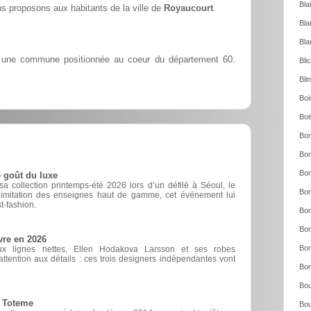
Bla
 proposons aux habitants de la ville de
Royaucourt
.
Bla
Bla
une commune positionnée au coeur du département 60.
Bli
Bli
Boi
Boi
Bon
Bon
Bon
 goût du luxe
 collection printemps-été 2026 lors d’un défilé à Séoul, le
Bon
d’imitation des enseignes haut de gamme, cet événement lui
t-fashion.
Bon
Bor
vre en 2026
Bor
ux lignes nettes, Ellen Hodakova Larsson et ses robes
ttention aux détails : ces trois designers indépendantes vont
Bor
Bou
e Toteme
Bou