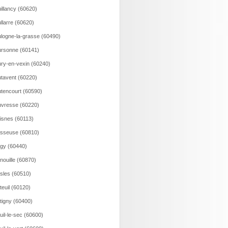
illancy (60620)
llarre (60620)
logne-la-grasse (60490)
rsonne (60141)
ry-en-vexin (60240)
tavent (60220)
tencourt (60590)
vresse (60220)
isnes (60113)
sseuse (60810)
gy (60440)
nouille (60870)
sles (60510)
teuil (60120)
tigny (60400)
uil-le-sec (60600)