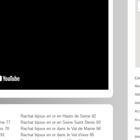
Cho
Aba
Abb
Abb
Ach
Rachat bijoux en or en Hauts de Seine 92
Acy
rne 77
Rachat bijoux en or en Seine Saint Denis 93
Agn
es 78
Rachat bijoux en or dans le Val de Marne 94
 91
Rachat bijoux en or dans le Val d'oise 95
Air