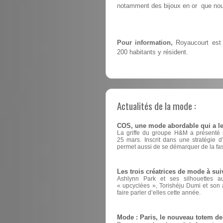
notamment des bijoux en or que nous
Pour information,
Royaucourt est 
200 habitants y résident.
Actualités de la mode :
COS, une mode abordable qui a le
La griffe du groupe H&M a présenté sa
25 mars. Inscrit dans une stratégie 
permet aussi de se démarquer de la fas
Les trois créatrices de mode à sui
Ashlynn Park et ses silhouettes a
« upcyclées », Torishéju Dumi et son a
faire parler d’elles cette année.
Mode : Paris, le nouveau totem d