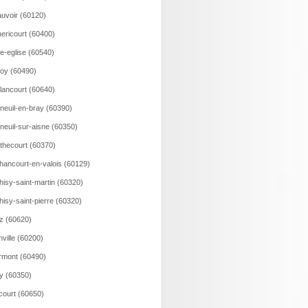
uvoir (60120)
ericourt (60400)
le-eglise (60540)
loy (60490)
lancourt (60640)
neuil-en-bray (60390)
neuil-sur-aisne (60350)
thecourt (60370)
hancourt-en-valois (60129)
hisy-saint-martin (60320)
hisy-saint-pierre (60320)
z (60620)
nville (60200)
rmont (60490)
ry (60350)
court (60650)