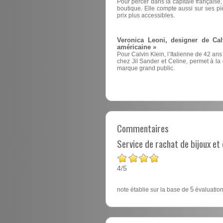
Pour percer dans la capitale française
boutique. Elle compte aussi sur ses pi
prix plus accessibles.
Veronica Leoni, designer de Cal
américaine »
Pour Calvin Klein, l’Italienne de 42 ans
chez Jil Sander et Celine, permet à la d
marque grand public.
Commentaires
Service de rachat de bijoux e
4
5
/
note établie sur la base de
5
évaluation