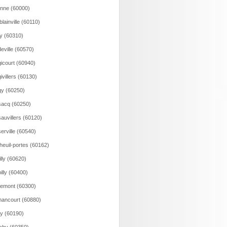
onne (60000)
lainville (60110)
y (60310)
eville (60570)
icourt (60940)
ivillers (60130)
y (60250)
acq (60250)
auvillers (60120)
erville (60540)
heuil-portes (60162)
illy (60620)
illy (60400)
emont (60300)
ancourt (60880)
y (60190)