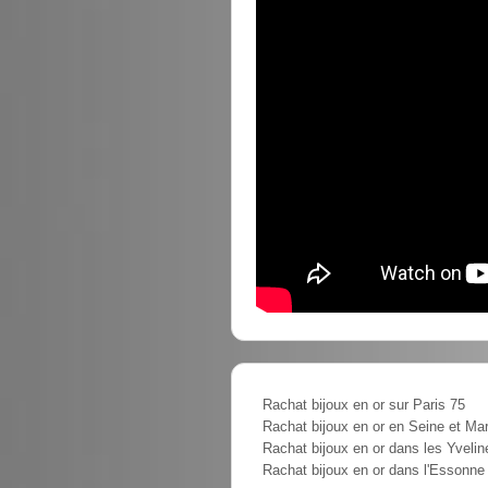
Rachat bijoux en or sur Paris 75
Rachat bijoux en or en Seine et Ma
Rachat bijoux en or dans les Yvelin
Rachat bijoux en or dans l'Essonne