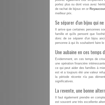
portez plus ou dont vous avez hérité
de rachat de bijoux en or
Royaucour
meilleur prix.
Se séparer d'un bijou qui ne 
Il arrive que certaines personnes s
famille et qu'ils pensent que l'esthé
donc de se séparer d'un bijou anc
personne à qui ils souhaitent faire l
Une aubaine en ces temps dif
Evidemment, en ces temps de crise, 
une opération financière intéressant
ce qui peut aider des familles à mieux
est et a toujours été une valeur refu
la période récente n'a pas démen
significatives.
La revente, une bonne altern
Il faut également prendre en compte
est souvent une très excellente altern