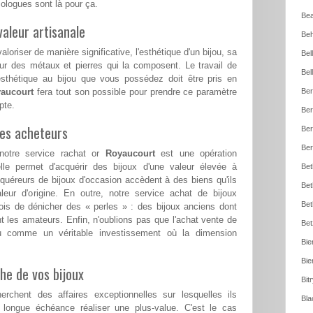
logues sont là pour ça.
Bea
aleur artisanale
Beh
loriser de manière significative, l'esthétique d'un bijou, sa
Bel
ur des métaux et pierres qui la composent. Le travail de
Bel
esthétique au bijou que vous possédez doit être pris en
aucourt
fera tout son possible pour prendre ce paramètre
Ber
pte.
Ber
les acheteurs
Ber
Ber
notre service rachat or
Royaucourt
est une opération
le permet d'acquérir des bijoux d'une valeur élevée à
Bet
cquéreurs de bijoux d'occasion accèdent à des biens qu'ils
Bet
aleur d'origine. En outre, notre service achat de bijoux
Bet
is de dénicher des « perles » : des bijoux anciens dont
nt les amateurs. Enfin, n'oublions pas que l'achat vente de
Bet
cu comme un véritable investissement où la dimension
Bie
Bie
he de vos bijoux
Bit
erchent des affaires exceptionnelles sur lesquelles ils
Bla
 longue échéance réaliser une plus-value. C'est le cas