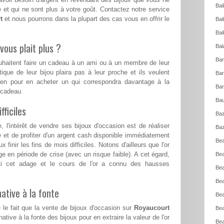
Bai
 et qui ne sont plus à votre goût. Contactez notre service
t
et nous pourrons dans la plupart des cas vous en offrir le
Bai
Bai
vous plait plus ?
Bal
Bar
ouhaitent faire un cadeau à un ami ou à un membre de leur
tique de leur bijou plaira pas à leur proche et ils veulent
Bar
ien pour en acheter un qui correspondra davantage à la
Bar
e cadeau.
Bau
ficiles
Baz
l'intérêt de vendre ses bijoux d'occasion est de réaliser
Baz
e et de profiter d'un argent cash disponible immédiatement
Bea
 finir les fins de mois difficiles. Notons d'ailleurs que l'or
ge en période de crise (avec un risque faible). A cet égard,
Bea
ti cet adage et le cours de l'or a connu des hausses
Bea
Bea
ative à la fonte
Bea
 le fait que la vente de bijoux d'occasion sur
Royaucourt
Bea
ative à la fonte des bijoux pour en extraire la valeur de l'or
Bea