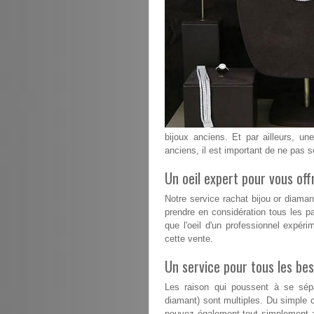
bijoux anciens. Et par ailleurs, un
anciens, il est important de ne pas s
Un oeil expert pour vous offr
Notre service rachat bijou or diama
prendre en considération tous les pa
que l'oeil d'un professionnel expéri
cette vente.
Un service pour tous les bes
Les raison qui poussent à se sépa
diamant) sont multiples. Du simple 
pouvez également tout simplement a