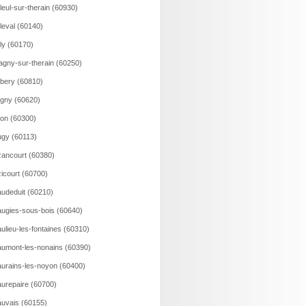
lleul-sur-therain (60930)
lleval (60140)
lly (60170)
agny-sur-therain (60250)
bery (60810)
gny (60620)
on (60300)
gy (60113)
ancourt (60380)
icourt (60700)
udeduit (60210)
ugies-sous-bois (60640)
ulieu-les-fontaines (60310)
umont-les-nonains (60390)
urains-les-noyon (60400)
urepaire (60700)
uvais (60155)