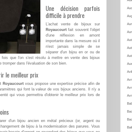
Att
Une décision parfois
Auc
difficile à prendre
Aug
L'achat vente de bijoux sur
Aum
Royaucourt
fait souvent l'objet
Aun
d'une réflexion en amont
Aut
importante dans la mesure où il
n'est jamais simple de se
Aut
séparer d'un bijou en or ou de
Aut
e fois que l'on s'est résolu à mettre en vente des bijoux
e tromper dans l'évaluation de son bien.
Aux
Avi
ir le meilleur prix
Avr
nt
Royaucourt
vous propose une expertise précise afin de
Avr
ramètres qui font la valeur de vos bijoux anciens. Il n'y a
menté qui vous permettra d'obtenir le meilleur prix lors de
Avr
Bab
oins
Bac
Bac
rer d'un bijou ancien en métal précieux (or, argent ou
changement de bijou à la modernisation des parures. Vous
Bai
voir besoin d'argent en revendant des bijoux que vous ne