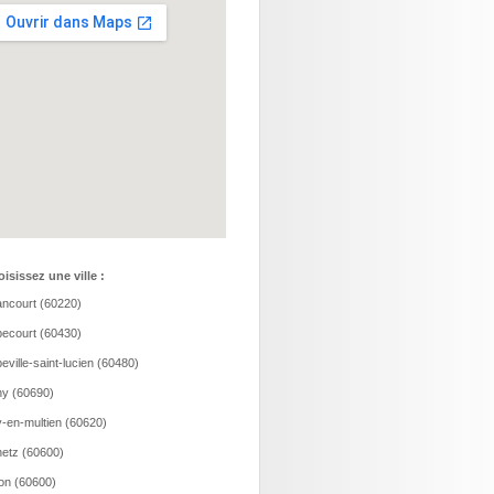
isissez une ville :
ncourt (60220)
ecourt (60430)
eville-saint-lucien (60480)
y (60690)
-en-multien (60620)
etz (60600)
ion (60600)