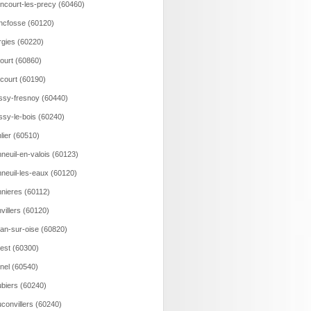
incourt-les-precy (60460)
ncfosse (60120)
rgies (60220)
court (60860)
ncourt (60190)
ssy-fresnoy (60440)
ssy-le-bois (60240)
lier (60510)
neuil-en-valois (60123)
neuil-les-eaux (60120)
nieres (60112)
villers (60120)
an-sur-oise (60820)
est (60300)
nel (60540)
biers (60240)
convillers (60240)