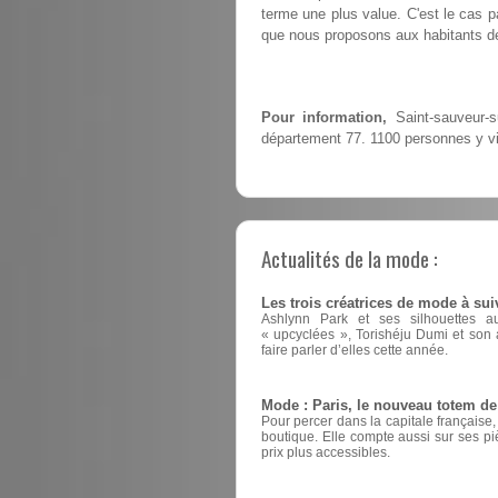
terme une plus value. C'est le cas 
que nous proposons aux habitants de
Pour information,
Saint-sauveur-s
département 77. 1100 personnes y vi
Actualités de la mode :
Les trois créatrices de mode à sui
Ashlynn Park et ses silhouettes a
« upcyclées », Torishéju Dumi et son a
faire parler d’elles cette année.
Mode : Paris, le nouveau totem d
Pour percer dans la capitale française
boutique. Elle compte aussi sur ses pi
prix plus accessibles.