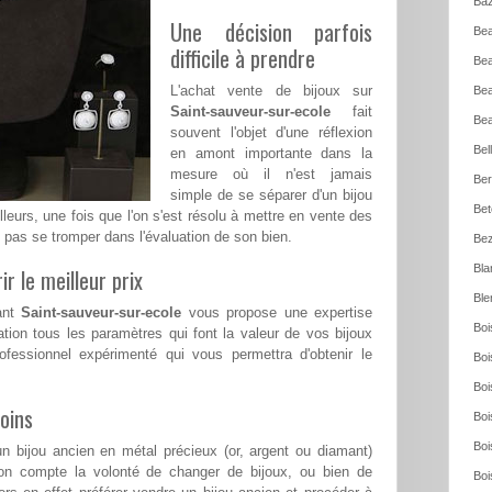
Baz
Une décision parfois
Bea
difficile à prendre
Bea
L'achat vente de bijoux sur
Bea
Saint-sauveur-sur-ecole
fait
Bea
souvent l'objet d'une réflexion
Bel
en amont importante dans la
mesure où il n'est jamais
Ber
simple de se séparer d'un bijou
Bet
lleurs, une fois que l'on s'est résolu à mettre en vente des
e pas se tromper dans l'évaluation de son bien.
Bez
Bla
ir le meilleur prix
Ble
mant
Saint-sauveur-sur-ecole
vous propose une expertise
Boi
ation tous les paramètres qui font la valeur de vos bijoux
rofessionnel expérimenté qui vous permettra d'obtenir le
Boi
Boi
oins
Boi
Boi
n bijou ancien en métal précieux (or, argent ou diamant)
on compte la volonté de changer de bijoux, ou bien de
Boi