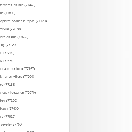
entieres-en-brie (77440)
ille (77890)
epierre-ozouer-le-repos (77720)
ferville (77570)
ers-en-brie (77560)
noy (77120)
n (77210)
y (77480)
neaux-sur-loing (77167)
lly-romainvilliers (77700)
loy (77118)
nost-villegagnon (77970)
bey (77130)
bizon (77630)
cy (77910)
sevelle (77750)