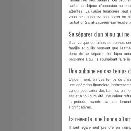
moderniser ses parures. On peut alo
l'achat de bijoux d'occasion ou n
attentes. La cause financière peut 
vous ne souhaitez pas porter ou b
rachat or
Saint-sauveur-sur-ecole
po
Se séparer d'un bijou qui ne 
Il arrive que certaines personnes s
famille et qu'ils pensent que l'esthé
donc de se séparer d'un bijou anc
personne à qui ils souhaitent faire l
Une aubaine en ces temps dif
Evidemment, en ces temps de crise, 
une opération financière intéressant
ce qui peut aider des familles à mieux
est et a toujours été une valeur refu
la période récente n'a pas démen
significatives.
La revente, une bonne altern
Il faut également prendre en comp