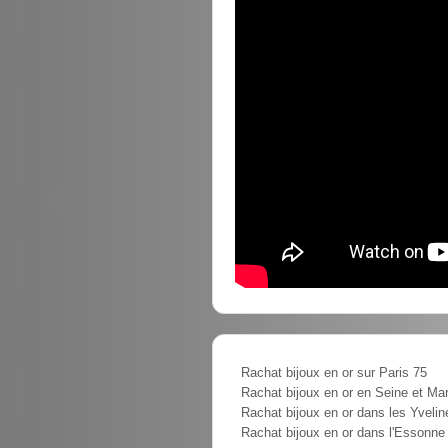
Rachat bijoux en or sur Paris 75
Rachat bijoux en or en Seine et Ma
Rachat bijoux en or dans les Yvelin
Rachat bijoux en or dans l'Essonne