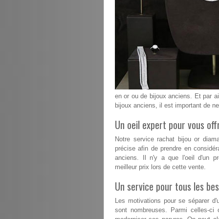
en or ou de bijoux anciens. Et par ai
bijoux anciens, il est important de n
Un oeil expert pour vous offr
Notre service rachat bijou or dia
précise afin de prendre en considér
anciens. Il n'y a que l'oeil d'un p
meilleur prix lors de cette vente.
Un service pour tous les bes
Les motivations pour se séparer d'u
sont nombreuses. Parmi celles-ci 