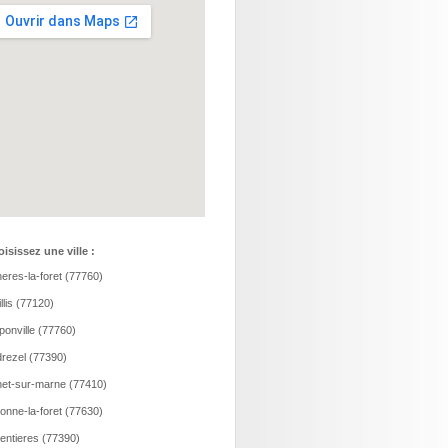
isissez une ville :
eres-la-foret (77760)
llis (77120)
onville (77760)
rezel (77390)
et-sur-marne (77410)
onne-la-foret (77630)
entieres (77390)