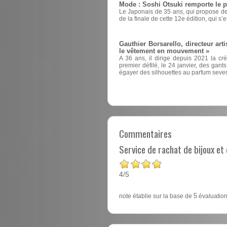
Mode : Soshi Otsuki remporte le 
Le Japonais de 35 ans, qui propose des
de la finale de cette 12e édition, qui s’
Gauthier Borsarello, directeur arti
le vêtement en mouvement »
A 36 ans, il dirige depuis 2021 la cr
premier défilé, le 24 janvier, des ga
égayer des silhouettes au parfum seven
Commentaires
Service de rachat de bijoux e
4
5
/
note établie sur la base de
5
évaluation