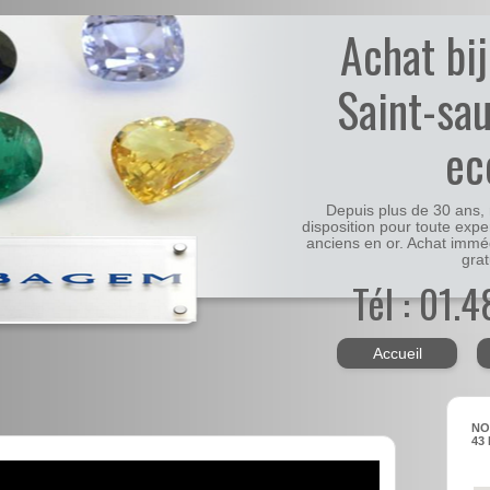
Achat bi
Saint-sa
ec
Depuis plus de 30 ans, 
disposition pour toute expe
anciens en or. Achat immé
grat
Tél : 01.
Accueil
NO
43 