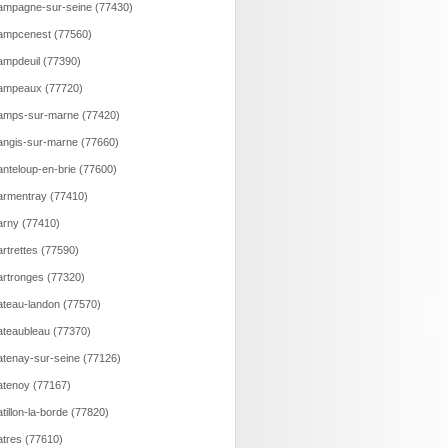
mpagne-sur-seine (77430)
ampcenest (77560)
mpdeuil (77390)
ampeaux (77720)
amps-sur-marne (77420)
ngis-sur-marne (77660)
nteloup-en-brie (77600)
rmentray (77410)
rny (77410)
rtrettes (77590)
rtronges (77320)
teau-landon (77570)
teaubleau (77370)
tenay-sur-seine (77126)
tenoy (77167)
tillon-la-borde (77820)
tres (77610)