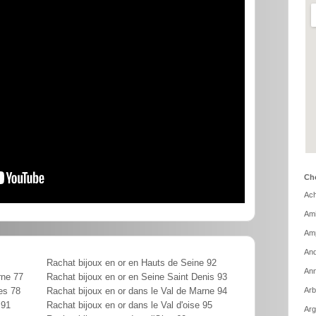
Cho
Ach
Ami
Amp
And
Rachat bijoux en or en Hauts de Seine 92
Ann
rne 77
Rachat bijoux en or en Seine Saint Denis 93
Arb
es 78
Rachat bijoux en or dans le Val de Marne 94
 91
Rachat bijoux en or dans le Val d'oise 95
Arg