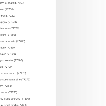
ssy-le-chatel (77169)
tron (77750)
mbon (77720)
gligny (77570)
lancourt (77760)
leurs (77580)
rron-marlotte (77780)
tigny (77470)
nsles (77620)
y-sur-seine (77480)
au (77720)
e-comte-robert (77170)
u-sur-chantereine (77177)
cy (77890)
sieres (77750)
sy-saint-georges (77600)
sy-saint-martin (77600)