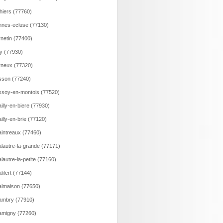
hiers (77760)
nes-ecluse (77130)
netin (77400)
y (77930)
neux (77320)
son (77240)
soy-en-montois (77520)
illy-en-biere (77930)
illy-en-brie (77120)
intreaux (77460)
lautre-la-grande (77171)
lautre-la-petite (77160)
lifert (77144)
lmaison (77650)
ambry (77910)
migny (77260)