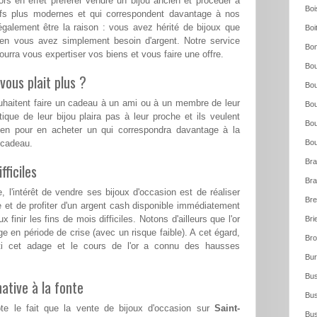
rs en effet préférer vendre un bijou ancien et procéder à
Boi
eufs plus modernes et qui correspondent davantage à nos
également être la raison : vous avez hérité de bijoux que
Boi
ien vous avez simplement besoin d'argent. Notre service
Bo
urra vous expertiser vos biens et vous faire une offre.
Bou
vous plait plus ?
Bou
ouhaitent faire un cadeau à un ami ou à un membre de leur
Bou
tique de leur bijou plaira pas à leur proche et ils veulent
Bou
ien pour en acheter un qui correspondra davantage à la
e cadeau.
Bou
Bra
ficiles
Bra
l'intérêt de vendre ses bijoux d'occasion est de réaliser
Bre
e et de profiter d'un argent cash disponible immédiatement
 finir les fins de mois difficiles. Notons d'ailleurs que l'or
Bri
ge en période de crise (avec un risque faible). A cet égard,
Bro
ti cet adage et le cours de l'or a connu des hausses
Bur
Bus
ative à la fonte
Bus
te le fait que la vente de bijoux d'occasion sur
Saint-
Bus