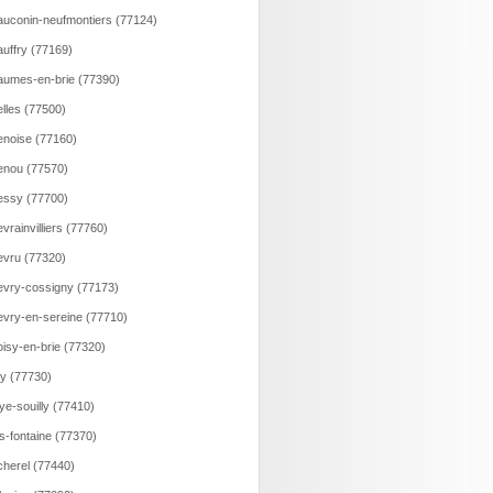
uconin-neufmontiers (77124)
uffry (77169)
umes-en-brie (77390)
lles (77500)
noise (77160)
nou (77570)
ssy (77700)
vrainvilliers (77760)
vru (77320)
vry-cossigny (77173)
vry-en-sereine (77710)
isy-en-brie (77320)
ry (77730)
ye-souilly (77410)
s-fontaine (77370)
herel (77440)