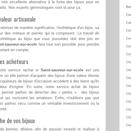
rès excellente alternative à la fonte des bijoux pour en
But
amants. Nos experts gémmologues sont là pour ça.
Can
aleur artisanale
Car
loriser de manière significative, l'esthétique d'un bijou, sa
Cel
ur des métaux et pierres qui la composent. Le travail de
esthétique au bijou que vous possédez doit être pris en
Cer
nt-sauveur-sur-ecole
fera tout son possible pour prendre
Ces
portant en compte.
Ces
les acheteurs
Cha
otre service rachat or
Saint-sauveur-sur-ecole
est une
Cha
e où elle permet d'acquérir des bijoux d'une valeur élevée
Cha
acquéreurs de bijoux d'occasion accèdent à des biens qu'ils
Cha
aleur d'origine. En outre, notre service achat de bijoux
e
permet parfois de dénicher des « perles » : des bijoux
Cha
 et qui ravissent les amateurs. Enfin, n'oublions pas que
Cha
est parfois vécu comme un véritable investissement où la
ente.
Cha
Ch
he de vos bijoux
Cha
e bonnes affaires afin de pouvoir investir et réaliser à