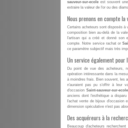
sauveur-sur-ecole
est souvent une t
extraire la valeur de l'or ou des di
Nous prenons en compte la v
Certains acheteurs sont disposés à va
composition bien au-delà de la vale
l'artisan qui a créé et donné son 
compte. Notre service rachat or
Sai
ce paramètre subjectif mais très im
Un service également pour 
Du point de vue des acheteurs, n
opération intéressante dans la mesur
à moindres frais. Bien souvent, les 
n'auraient pas pu s'offrir à leur v
d'occasion
Saint-sauveur-sur-ecol
anciens dont l'esthétique a disparu
l'achat vente de bijoux d'occasion 
dimension spéculative n'est pas abs
Des acquéreurs à la recherc
Beaucoup d'acheteurs recherchent d