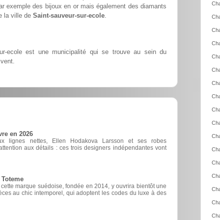
Cha
par exemple des bijoux en or mais également des diamants
 la ville de
Saint-sauveur-sur-ecole
.
Ch
Cha
Ch
ur-ecole est une municipalité qui se trouve au sein du
Ch
vent.
Cha
Cha
Cha
Cha
Cha
vre en 2026
Cha
ux lignes nettes, Ellen Hodakova Larsson et ses robes
ttention aux détails : ces trois designers indépendantes vont
Cha
Cha
Cha
e Toteme
, cette marque suédoise, fondée en 2014, y ouvrira bientôt une
Cha
èces au chic intemporel, qui adoptent les codes du luxe à des
Cha
Cha