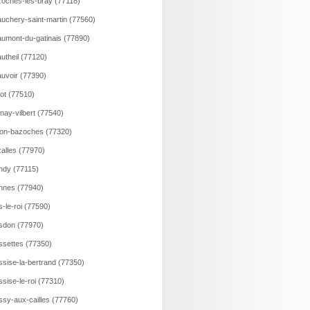
oches-les-bray (77118)
uchery-saint-martin (77560)
umont-du-gatinais (77890)
utheil (77120)
uvoir (77390)
lot (77510)
nay-vilbert (77540)
on-bazoches (77320)
alles (77970)
ndy (77115)
nnes (77940)
s-le-roi (77590)
sdon (77970)
ssettes (77350)
ssise-la-bertrand (77350)
ssise-le-roi (77310)
ssy-aux-cailles (77760)