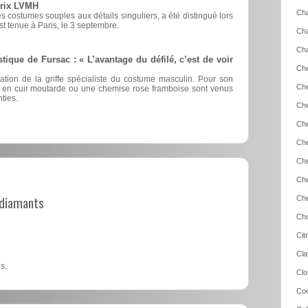
prix LVMH
Cha
 costumes souples aux détails singuliers, a été distingué lors
est tenue à Paris, le 3 septembre.
Cha
Cha
stique de Fursac : « L’avantage du défilé, c’est de voir
Che
éation de la griffe spécialiste du costume masculin. Pour son
Che
nts en cuir moutarde ou une chemise rose framboise sont venus
ties.
Che
Che
Che
Che
Che
t diamants
Che
Cho
Cit
Cla
s.
Clo
Coc