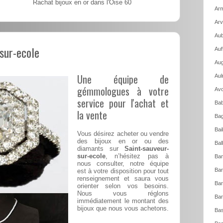
Rachat bijoux en or dans l'Oise 60
Arm
Arv
Aub
sur-ecole
Auf
Aug
Une équipe de
Aul
gémmologues à votre
Avo
service pour l'achat et
Bab
la vente
Bag
Bai
Vous désirez acheter ou vendre
des bijoux en or ou des
Bal
diamants sur
Saint-sauveur-
sur-ecole
, n’hésitez pas à
Ban
nous consulter, notre équipe
Bar
est à votre disposition pour tout
renseignement et saura vous
Bar
orienter selon vos besoins.
Nous vous réglons
Bar
immédiatement le montant des
bijoux que nous vous achetons.
Bas