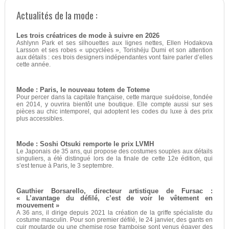
Actualités de la mode :
Les trois créatrices de mode à suivre en 2026
Ashlynn Park et ses silhouettes aux lignes nettes, Ellen Hodakova
Larsson et ses robes « upcyclées », Torishéju Dumi et son attention
aux détails : ces trois designers indépendantes vont faire parler d’elles
cette année.
Mode : Paris, le nouveau totem de Toteme
Pour percer dans la capitale française, cette marque suédoise, fondée
en 2014, y ouvrira bientôt une boutique. Elle compte aussi sur ses
pièces au chic intemporel, qui adoptent les codes du luxe à des prix
plus accessibles.
Mode : Soshi Otsuki remporte le prix LVMH
Le Japonais de 35 ans, qui propose des costumes souples aux détails
singuliers, a été distingué lors de la finale de cette 12e édition, qui
s’est tenue à Paris, le 3 septembre.
Gauthier Borsarello, directeur artistique de Fursac :
« L’avantage du défilé, c’est de voir le vêtement en
mouvement »
A 36 ans, il dirige depuis 2021 la création de la griffe spécialiste du
costume masculin. Pour son premier défilé, le 24 janvier, des gants en
cuir moutarde ou une chemise rose framboise sont venus égayer des