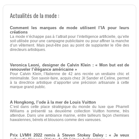
Actualités de la mode :
Comment les marques de mode utilisent l’IA pour leurs
créations
La mode n’échappe pas à l’attrait pour l’intelligence artificielle, qu’elle
soit utilisée pour une campagne publicitaire ou pour affiner la manche
d’un vêtement. Mais peut-être pas au point de supplanter le rôle des
directeurs artistiques.
Veronica Leoni, designer de Calvin Klein : « Mon but est de
renouveler l’élégance américaine »
Pour Calvin Klein, l’Italienne de 42 ans recrée un vestiaire chic et
minimaliste. Son savoir-faire, acquis chez Jil Sander et Celine, permet
à la directrice artistique d’apporter une précision artisanale à cette
marque grand public.
A Hongkong, l’ode à la mer de Louis Vuitton
C’est dans cette place stratégique du monde du luxe que Pharrell
Williams a présenté sa deuxième collection Vuitton homme, très
attendue. Dans une ambiance marine, entre tailleurs façon chemises
hawaïennes, bérets et blousons comme des vareuses.
Prix LVMH 2022 remis à Steven Stokey Daley : « Je veux