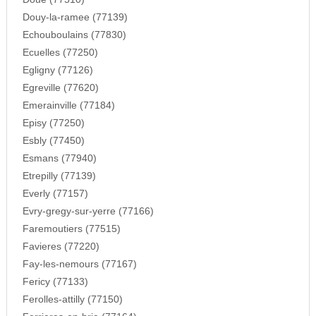
Douy-la-ramee (77139)
Echouboulains (77830)
Ecuelles (77250)
Egligny (77126)
Egreville (77620)
Emerainville (77184)
Episy (77250)
Esbly (77450)
Esmans (77940)
Etrepilly (77139)
Everly (77157)
Evry-gregy-sur-yerre (77166)
Faremoutiers (77515)
Favieres (77220)
Fay-les-nemours (77167)
Fericy (77133)
Ferolles-attilly (77150)