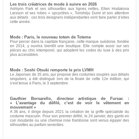
Les trois créatrices de mode à suivre en 2026
Ashlynn Park et ses silhouettes aux lignes nettes, Ellen Hodakova
Larsson et ses robes « upcyclées », Torishéju Dumi et son attention
aux détails : ces trois designers indépendantes vont faire parler d’elles
cette année.
Mode : Paris, le nouveau totem de Toteme
Pour percer dans la capitale française, cette marque suédoise, fondée
en 2014, y ouvrira bientôt une boutique. Elle compte aussi sur ses
pièces au chic intemporel, qui adoptent les codes du luxe à des prix
plus accessibles.
Mode : Soshi Otsuki remporte le prix LVMH
Le Japonais de 35 ans, qui propose des costumes souples aux détails
singuliers, a été distingué lors de la finale de cette 12e édition, qui
s’est tenue à Paris, le 3 septembre.
Gauthier Borsarello, directeur artistique de Fursac :
« L’avantage du défilé, c’est de voir le vêtement en
mouvement »
A 36 ans, il dirige depuis 2021 la création de la griffe spécialiste du
costume masculin. Pour son premier défilé, le 24 janvier, des gants en
cuir moutarde ou une chemise rose framboise sont venus égayer des
silhouettes au parfum seventies.