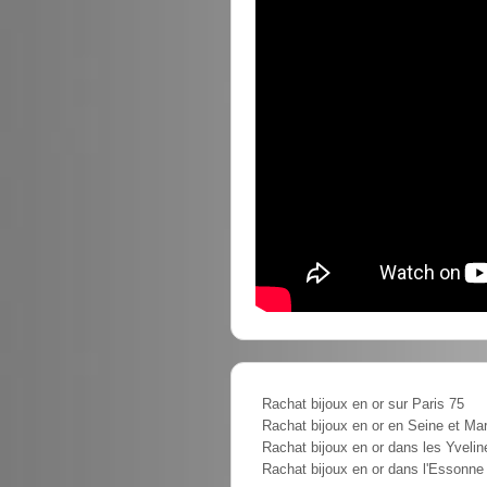
Rachat bijoux en or sur Paris 75
Rachat bijoux en or en Seine et Ma
Rachat bijoux en or dans les Yvelin
Rachat bijoux en or dans l'Essonne