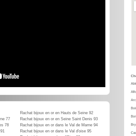
Cho
Abl
Alf
Arc
Boi
Rachat bijoux en or en Hauts de Seine 92
Bon
rne 77
Rachat bijoux en or en Seine Saint Denis 93
Bry
es 78
Rachat bijoux en or dans le Val de Marne 94
 91
Rachat bijoux en or dans le Val d'oise 95
Cac