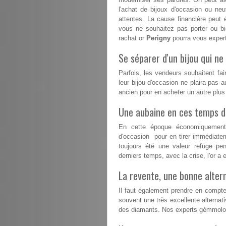
l'achat de bijoux d'occasion ou n
attentes. La cause financière peut 
vous ne souhaitez pas porter ou b
rachat or
Perigny
pourra vous experti
Se séparer d'un bijou qui ne 
Parfois, les vendeurs souhaitent fai
leur bijou d'occasion ne plaira pas a
ancien pour en acheter un autre plu
Une aubaine en ces temps dif
En cette époque économiquement d
d'occasion pour en tirer immédiatem
toujours été une valeur refuge pe
derniers temps, avec la crise, l'or 
La revente, une bonne altern
Il faut également prendre en compte
souvent une très excellente alternativ
des diamants. Nos experts gémmolog