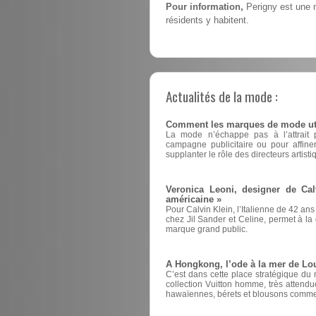
Pour information,
Perigny est une m
résidents y habitent.
Actualités de la mode :
Comment les marques de mode utili
La mode n’échappe pas à l’attrait pou
campagne publicitaire ou pour affin
supplanter le rôle des directeurs artisti
Veronica Leoni, designer de Cal
américaine »
Pour Calvin Klein, l’Italienne de 42 ans
chez Jil Sander et Celine, permet à la d
marque grand public.
A Hongkong, l’ode à la mer de Lou
C’est dans cette place stratégique du
collection Vuitton homme, très attend
hawaïennes, bérets et blousons comme