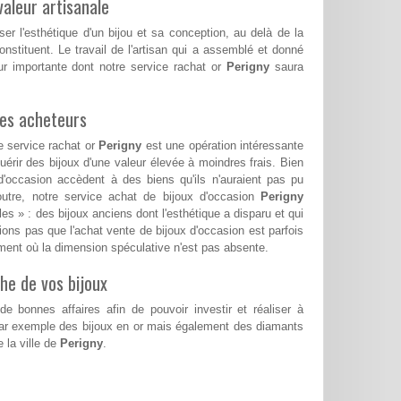
aleur artisanale
ser l'esthétique d'un bijou et sa conception, au delà de la
nstituent. Le travail de l'artisan qui a assemblé et donné
ur importante dont notre service rachat or
Perigny
saura
les acheteurs
e service rachat or
Perigny
est une opération intéressante
érir des bijoux d'une valeur élevée à moindres frais. Bien
d'occasion accèdent à des biens qu'ils n'auraient pas pu
n outre, notre service achat de bijoux d'occasion
Perigny
es » : des bijoux anciens dont l'esthétique a disparu et qui
ions pas que l'achat vente de bijoux d'occasion est parfois
ent où la dimension spéculative n'est pas absente.
he de vos bijoux
e bonnes affaires afin de pouvoir investir et réaliser à
par exemple des bijoux en or mais également des diamants
 la ville de
Perigny
.