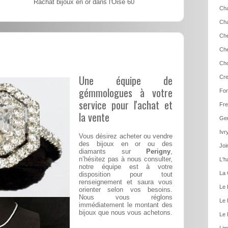
Rachat bijoux en or dans l'Oise 60
Cha
Cha
Che
Che
Cho
Une équipe de
Cre
gémmologues à votre
Fon
service pour l'achat et
Fre
la vente
Gen
Ivr
Vous désirez acheter ou vendre
des bijoux en or ou des
Joi
diamants sur
Perigny
,
n’hésitez pas à nous consulter,
L'h
notre équipe est à votre
La 
disposition pour tout
renseignement et saura vous
Le 
orienter selon vos besoins.
Nous vous réglons
Le 
immédiatement le montant des
bijoux que nous vous achetons.
Le 