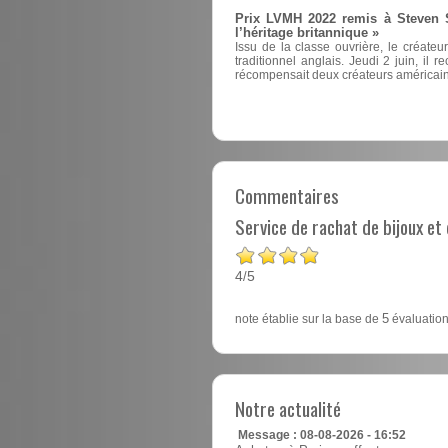
Prix LVMH 2022 remis à Steven St
l’héritage britannique »
Issu de la classe ouvrière, le créate
traditionnel anglais. Jeudi 2 juin, il 
récompensait deux créateurs américain
Commentaires
Service de rachat de bijoux e
4
5
/
note établie sur la base de
5
évaluation
Notre actualité
Message : 08-08-2026 - 16:52