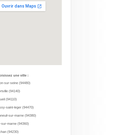
isissez une ville :
on-sur-seine (94480)
ortville (94140)
ueil (94110)
ssy-saint-leger (94470)
neuil-sur-marne (94380)
-sur-marne (94360)
han (94230)