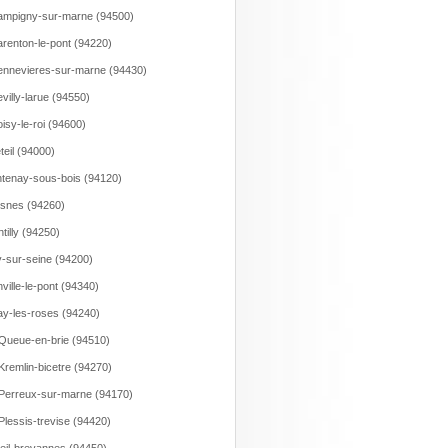
mpigny-sur-marne (94500)
renton-le-pont (94220)
nnevieres-sur-marne (94430)
villy-larue (94550)
isy-le-roi (94600)
teil (94000)
tenay-sous-bois (94120)
snes (94260)
tilly (94250)
y-sur-seine (94200)
nville-le-pont (94340)
ay-les-roses (94240)
Queue-en-brie (94510)
Kremlin-bicetre (94270)
Perreux-sur-marne (94170)
Plessis-trevise (94420)