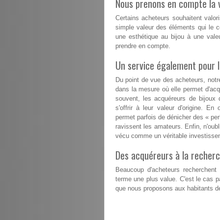
Nous prenons en compte la v
Certains acheteurs souhaitent valori
simple valeur des éléments qui le co
une esthétique au bijou à une vale
prendre en compte.
Un service également pour 
Du point de vue des acheteurs, notr
dans la mesure où elle permet d'acqu
souvent, les acquéreurs de bijoux 
s'offrir à leur valeur d'origine. E
permet parfois de dénicher des « perl
ravissent les amateurs. Enfin, n'oubl
vécu comme un véritable investissem
Des acquéreurs à la recherc
Beaucoup d'acheteurs recherchent d
terme une plus value. C'est le cas 
que nous proposons aux habitants de