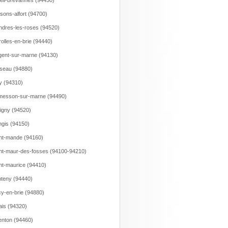
eil-brevannes (94450)
sons-alfort (94700)
dres-les-roses (94520)
olles-en-brie (94440)
ent-sur-marne (94130)
seau (94880)
y (94310)
messon-sur-marne (94490)
igny (94520)
gis (94150)
nt-mande (94160)
nt-maur-des-fosses (94100-94210)
nt-maurice (94410)
teny (94440)
y-en-brie (94880)
ais (94320)
enton (94460)