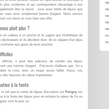
Vil
eufs plus modernes et qui correspondent davantage à nos
également être la raison : vous avez hérité de bijoux que
Vil
ien vous avez simplement besoin d'argent. Notre service
Vil
ser vos biens et vous faire une offre.
Vil
vous plait plus ?
Vil
re un cadeau à un proche et ils jugent que l'esthétique de
Vin
u destinataire et ils décident donc de se séparer d'un bijou
Vit
s conforme aux gouts de leurs proches.
ficiles
ifficile, il peut être judicieux de vendre ses bijoux
ent une somme d'argent . Précisons d'ailleurs que l'or a
ndant la crise, avec un risque assez faible. Aussi, ces
a eu des hausses de valeur importantes.
ative à la fonte
 le fait que la vente de bijoux d'occasion sur
Perigny
est
e à la fonte des bijoux pour en extraire la valeur de l'or ou
ues sont là pour ça.