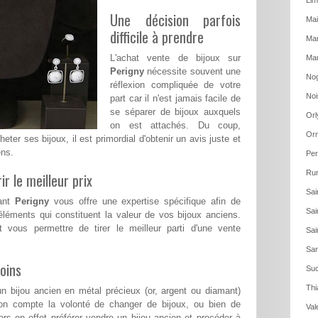
Lim
Une décision parfois
Mai
difficile à prendre
Man
L'achat vente de bijoux sur
Mar
Perigny
nécessite souvent une
Nog
réflexion compliquée de votre
Noi
part car il n'est jamais facile de
se séparer de bijoux auxquels
Orl
on est attachés. Du coup,
Or
heter ses bijoux, il est primordial d'obtenir un avis juste et
ens.
Per
Run
ir le meilleur prix
Sai
mant
Perigny
vous offre une expertise spécifique afin de
Sai
léments qui constituent la valeur de vos bijoux anciens.
t vous permettre de tirer le meilleur parti d'une vente
Sai
San
oins
Suc
Thi
n bijou ancien en métal précieux (or, argent ou diamant)
on compte la volonté de changer de bijoux, ou bien de
Val
rs en effet préférer vendre un bijou ancien et procéder à