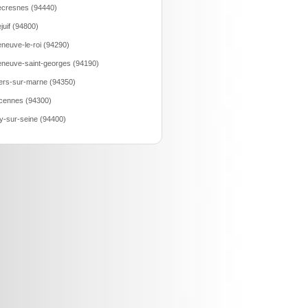
lecresnes (94440)
lejuif (94800)
leneuve-le-roi (94290)
leneuve-saint-georges (94190)
liers-sur-marne (94350)
cennes (94300)
ry-sur-seine (94400)