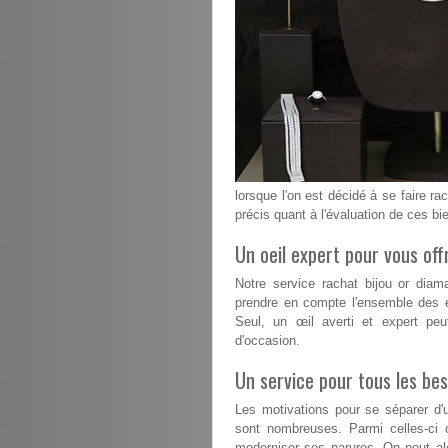
lorsque l'on est décidé à se faire rac
précis quant à l'évaluation de ces bi
Un oeil expert pour vous offr
Notre service rachat bijou or dia
prendre en compte l'ensemble des é
Seul, un œil averti et expert peu
d'occasion.
Un service pour tous les bes
Les motivations pour se séparer d'u
sont nombreuses. Parmi celles-ci 
moderniser ses parures. On peut alo