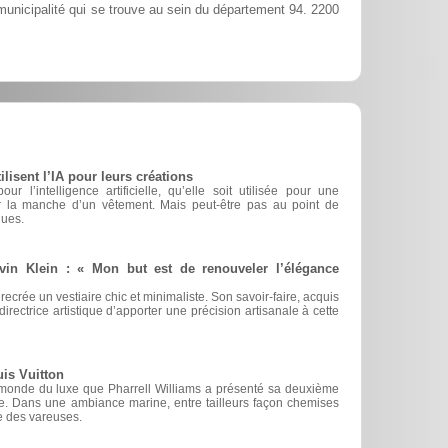
unicipalité qui se trouve au sein du département 94. 2200
sent l’IA pour leurs créations
r l’intelligence artificielle, qu’elle soit utilisée pour une
er la manche d’un vêtement. Mais peut-être pas au point de
ques.
vin Klein : « Mon but est de renouveler l’élégance
 recrée un vestiaire chic et minimaliste. Son savoir-faire, acquis
irectrice artistique d’apporter une précision artisanale à cette
is Vuitton
 monde du luxe que Pharrell Williams a présenté sa deuxième
ue. Dans une ambiance marine, entre tailleurs façon chemises
 des vareuses.