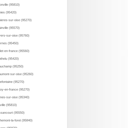
onville (95810)
hies (95420)
ieres-sur-oise (95270)
ainville (95570)
ers-sur-oise (95760)
rnes (95450)
llet-en-france (95560)
thelu (95420)
auchamp (95250)
umont-sur-oise (95260)
lefontaine (95270)
loy-en-france (95270)
nes-sur-oise (95340)
ville (95810)
sancourt (95550)
hemont-la-foret (95840)