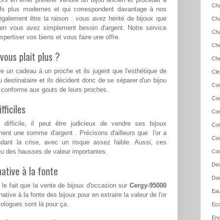
Cha
eufs plus modernes et qui correspondent davantage à nos
également être la raison : vous avez hérité de bijoux que
Cha
ien vous avez simplement besoin d'argent. Notre service
Cha
pertiser vos biens et vous faire une offre.
Che
vous plait plus ?
Che
re un cadeau à un proche et ils jugent que l'esthétique de
Cle
u destinataire et ils décident donc de se séparer d'un bijou
Co
s conforme aux gouts de leurs proches.
Con
ficiles
Cor
ifficile, il peut être judicieux de vendre ses bijoux
Cor
ent une somme d'argent . Précisons d'ailleurs que l'or a
Cou
ndant la crise, avec un risque assez faible. Aussi, ces
a eu des hausses de valeur importantes.
Cou
Deu
ative à la fonte
Dom
le fait que la vente de bijoux d'occasion sur
Cergy-95000
Eau
ative à la fonte des bijoux pour en extraire la valeur de l'or
logues sont là pour ça.
Eco
Eng