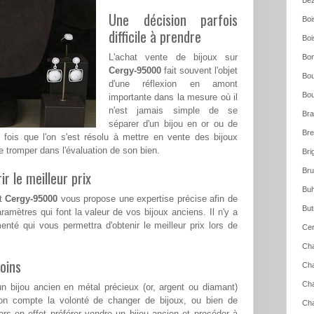
Bez
Une décision parfois
Boi
difficile à prendre
Boi
L'achat vente de bijoux sur
Bon
Cergy-95000
fait souvent l'objet
Bou
d'une réflexion en amont
Bou
importante dans la mesure où il
n'est jamais simple de se
Bra
séparer d'un bijou en or ou de
Bre
e fois que l'on s'est résolu à mettre en vente des bijoux
e tromper dans l'évaluation de son bien.
Bri
Bru
ir le meilleur prix
Buh
nt
Cergy-95000
vous propose une expertise précise afin de
But
ramètres qui font la valeur de vos bijoux anciens. Il n'y a
menté qui vous permettra d'obtenir le meilleur prix lors de
Cer
Cha
oins
Cha
Cha
n bijou ancien en métal précieux (or, argent ou diamant)
on compte la volonté de changer de bijoux, ou bien de
Cha
rs en effet préférer vendre un bijou ancien et procéder à