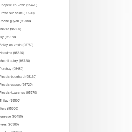
Chapelle-en-vexin (95420)
Frette-sur-seine (95530)
Roche-guyon (95780)
beville (95690)
sy (95270)
Bellay-en-vexin (95750)
Heaulme (95640)
Mesnil-aubry (95720)
Perchay (95450)
Plessis-bouchard (95130)
Plessis-gassot (95720)
Plessis-luzarches (95270)
Thillay (95500)
illiers (95300)
guesse (95450)
vres (95380)