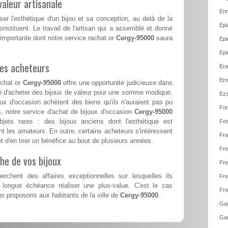
aleur artisanale
Enn
ser l'esthétique d'un bijou et sa conception, au delà de la
Epi
nstituent. Le travail de l'artisan qui a assemblé et donné
 importante dont notre service rachat or
Cergy-95000
saura
Epi
Epi
les acheteurs
Era
Erm
achat or
Cergy-95000
offre une opportunité judicieuse dans
ité d'acheter des bijoux de valeur pour une somme modique.
Eza
x d'occasion achètent des biens qu'ils n'auraient pas pu
Fon
us, notre service d'achat de bijoux d'occasion
Cergy-95000
jets rares : des bijoux anciens dont l'esthétique est
Fos
ent les amateurs. En outre, certains acheteurs s'intéressent
Fra
et d'en tirer un bénéfice au bout de plusieurs années.
Fre
he de vos bijoux
Fre
erchent des affaires exceptionnelles sur lesquelles ils
Fre
 longue échéance réaliser une plus-value. C'est le cas
Fro
 proposons aux habitants de la ville de
Cergy-95000
.
Gad
Gar