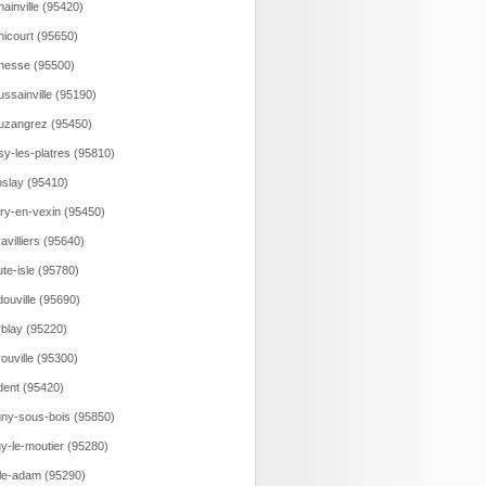
ainville (95420)
icourt (95650)
nesse (95500)
ssainville (95190)
zangrez (95450)
sy-les-platres (95810)
slay (95410)
ry-en-vexin (95450)
avilliers (95640)
te-isle (95780)
ouville (95690)
blay (95220)
ouville (95300)
ent (95420)
ny-sous-bois (95850)
y-le-moutier (95280)
sle-adam (95290)