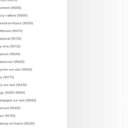
ons (95870)
semont (95000)
ssy-l-aillerie (95650)
neuil-en-france (95500)
ffemont (95570)
queval (95720)
y-et-lu (95710)
ancon (95640)
gnancourt (95640)
yeres-sur-oise (95820)
y (95770)
ry-sur-oise (95430)
gy (95000-95800)
mpagne-sur-oise (95660)
rmont (95420)
rs (95750)
tenay-en-france (95190)