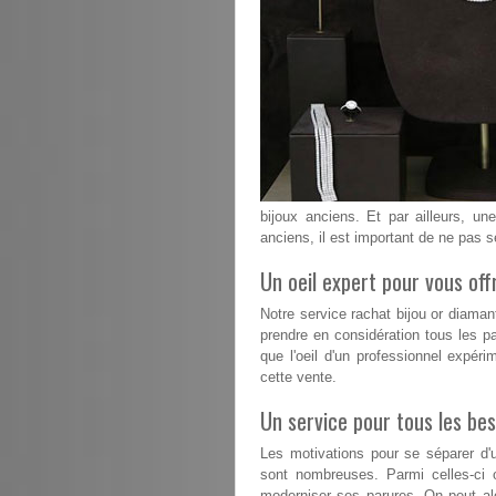
bijoux anciens. Et par ailleurs, un
anciens, il est important de ne pas s
Un oeil expert pour vous offr
Notre service rachat bijou or diama
prendre en considération tous les pa
que l'oeil d'un professionnel expéri
cette vente.
Un service pour tous les bes
Les motivations pour se séparer d'u
sont nombreuses. Parmi celles-ci 
moderniser ses parures. On peut alo