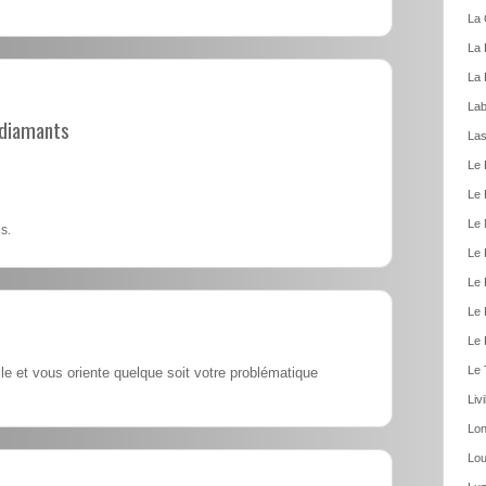
La 
La 
La 
Lab
t diamants
Las
Le 
Le 
Le 
s.
Le 
Le 
Le 
Le 
Le 
e et vous oriente quelque soit votre problématique
Liv
Lon
Lou