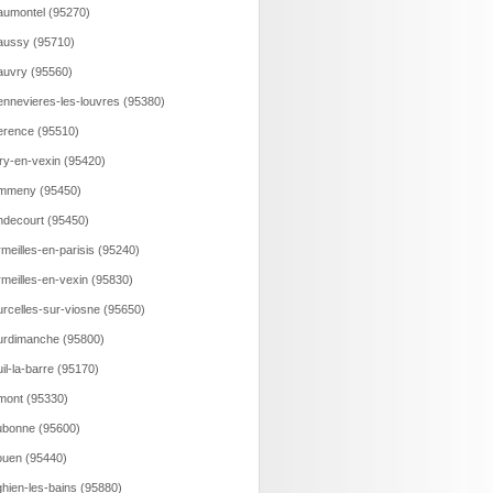
umontel (95270)
ussy (95710)
uvry (95560)
nnevieres-les-louvres (95380)
rence (95510)
ry-en-vexin (95420)
mmeny (95450)
decourt (95450)
meilles-en-parisis (95240)
meilles-en-vexin (95830)
rcelles-sur-viosne (95650)
rdimanche (95800)
il-la-barre (95170)
ont (95330)
bonne (95600)
uen (95440)
hien-les-bains (95880)