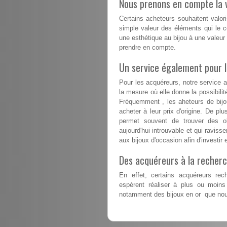
Nous prenons en compte la v
Certains acheteurs souhaitent valori
simple valeur des éléments qui le co
une esthétique au bijou à une valeur
prendre en compte.
Un service également pour 
Pour les acquéreurs, notre service 
la mesure où elle donne la possibil
Fréquemment , les aheteurs de bijou
acheter à leur prix d'origine. De pl
permet souvent de trouver des ob
aujourd'hui introuvable et qui raviss
aux bijoux d'occasion afin d'investir 
Des acquéreurs à la recherc
En effet, certains acquéreurs rech
espèrent réaliser à plus ou moins
notamment des bijoux en or que nous