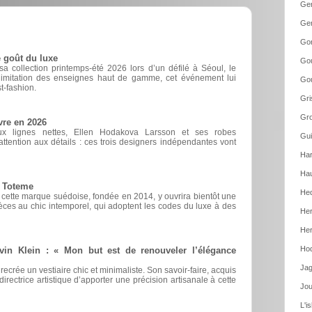
Gen
Gen
Go
 goût du luxe
Gou
 collection printemps-été 2026 lors d’un défilé à Séoul, le
d’imitation des enseignes haut de gamme, cet événement lui
Gou
t-fashion.
Gri
Gro
vre en 2026
ux lignes nettes, Ellen Hodakova Larsson et ses robes
Gui
ttention aux détails : ces trois designers indépendantes vont
Har
Hau
e Toteme
Hed
, cette marque suédoise, fondée en 2014, y ouvrira bientôt une
èces au chic intemporel, qui adoptent les codes du luxe à des
Her
Her
Hod
vin Klein : « Mon but est de renouveler l’élégance
Jag
 recrée un vestiaire chic et minimaliste. Son savoir-faire, acquis
irectrice artistique d’apporter une précision artisanale à cette
Jou
L'i