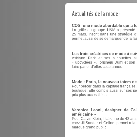
Actualités de la mode :
COS, une mode abordable qui a le
La griffe du groupe H&M a présenté sa
25 mars. Inscrit dans une stratégie 
permet aussi de se démarquer de la fas
Les trois créatrices de mode à sui
Ashlynn Park et ses silhouettes a
« upcyclées », Torishéju Dumi et son a
faire parler d’elles cette année.
Mode : Paris, le nouveau totem d
Pour percer dans la capitale française
boutique. Elle compte aussi sur ses pi
prix plus accessibles.
Veronica Leoni, designer de Cal
américaine »
Pour Calvin Klein, l’Italienne de 42 ans
chez Jil Sander et Celine, permet à la d
marque grand public.