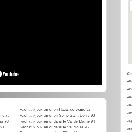
Cho
Abl
Ain
Amb
Ame
Rachat bijoux en or en Hauts de Seine 92
And
rne 77
Rachat bijoux en or en Seine Saint Denis 93
Arg
es 78
Rachat bijoux en or dans le Val de Marne 94
 91
Rachat bijoux en or dans le Val d'oise 95
Arn