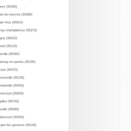
ery (95300)
ais-les-louvres (95380)
ais-rhus (95810)
nay-champlatreux (95270)
gny (95610)
ont (95120)
nville (95460)
tenay-en-parisis (95190)
ses (95470)
nconville (95130)
mainville (95450)
mecourt (95830)
pillon (95740)
uville (95690)
ancourt (95450)
ges-les-gonesse (95140)