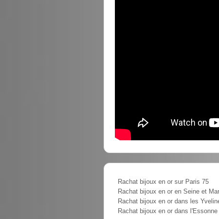
Rachat bijoux en or sur Paris 75
Rachat bijoux en or en Seine et Ma
Rachat bijoux en or dans les Yvelin
Rachat bijoux en or dans l'Essonne