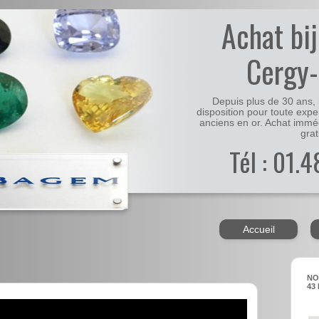
Achat bi
Cergy
Depuis plus de 30 ans, 
disposition pour toute expe
anciens en or. Achat immé
grat
Tél : 01.
Accueil
NO
43 