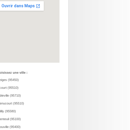
isissez une ville :
eiges (95450)
court (95510)
leville (95710)
nucourt (95510)
illy (95580)
enteuil (95100)
ouville (95400)