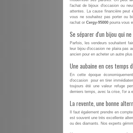
l'achat de bijoux d'occasion ou n
attentes. La cause financière peut 
vous ne souhaitez pas porter ou b
rachat or
Cergy-95000
pourra vous ex
Se séparer d'un bijou qui ne 
Parfois, les vendeurs souhaitent fai
leur bijou d'occasion ne plaira pas a
ancien pour en acheter un autre plu
Une aubaine en ces temps dif
En cette époque économiquement d
d'occasion pour en tirer immédiatem
toujours été une valeur refuge pe
derniers temps, avec la crise, l'or 
La revente, une bonne altern
Il faut également prendre en compte 
est souvent une très excellente altern
ou des diamants. Nos experts gémmo