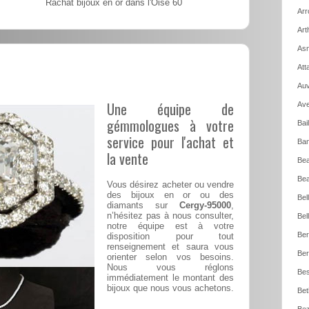
Rachat bijoux en or dans l'Oise 60
Arr
Art
Asn
Att
Auv
Une équipe de
Ave
gémmologues à votre
Bai
service pour l'achat et
Ban
la vente
Be
Bea
Vous désirez acheter ou vendre
des bijoux en or ou des
Bel
diamants sur
Cergy-95000
,
n’hésitez pas à nous consulter,
Bel
notre équipe est à votre
Ber
disposition pour tout
renseignement et saura vous
Ber
orienter selon vos besoins.
Nous vous réglons
Bes
immédiatement le montant des
bijoux que nous vous achetons.
Bet