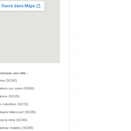
isissez une ville :
ony (92160)
ieres-sur-seine (92600)
neux (92220)
s-colombes (92270)
logne-billancourt (92100)
rg-la-reine (92340)
tenay-malabry (92290)