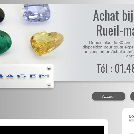
Achat bi
Rueil-m
Depuis plus de 30 ans, 
disposition pour toute expe
anciens en or. Achat immé
grat
Tél : 01.
Accueil
NO
43 