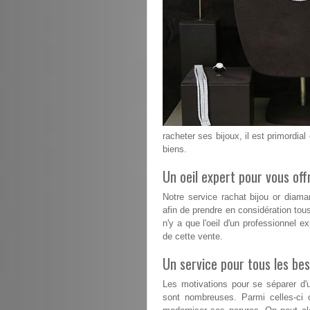
racheter ses bijoux, il est primordial
biens.
Un oeil expert pour vous offr
Notre service rachat bijou or diam
afin de prendre en considération tous
n'y a que l'oeil d'un professionnel e
de cette vente.
Un service pour tous les bes
Les motivations pour se séparer d'u
sont nombreuses. Parmi celles-ci 