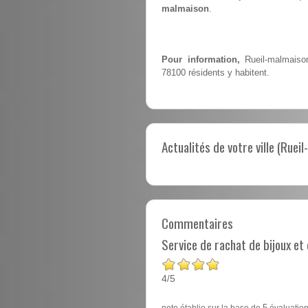
malmaison
.
Pour information,
Rueil-malmaison
78100 résidents y habitent.
Actualités de votre ville (Ruei
Commentaires
Service de rachat de bijoux e
4
5
/
note établie sur la base de
5
évaluation