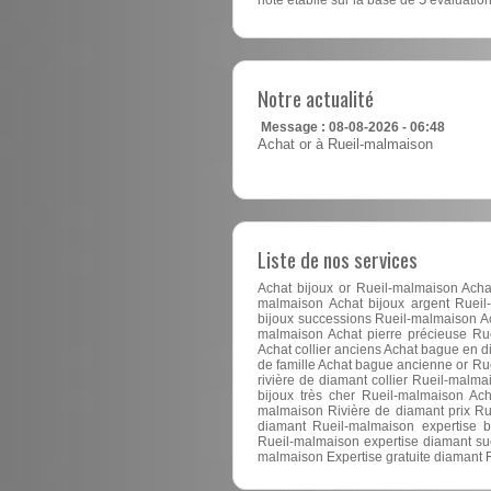
Notre actualité
Message : 08-08-2026 - 06:48
Achat or à Rueil-malmaison
Liste de nos services
Achat bijoux or Rueil-malmaison Achat
malmaison Achat bijoux argent Rueil
bijoux successions Rueil-malmaison Ac
malmaison Achat pierre précieuse Ru
Achat collier anciens Achat bague en 
de famille Achat bague ancienne or Ru
rivière de diamant collier Rueil-malm
bijoux très cher Rueil-malmaison Ac
malmaison Rivière de diamant prix Ru
diamant Rueil-malmaison expertise b
Rueil-malmaison expertise diamant su
malmaison Expertise gratuite diamant 