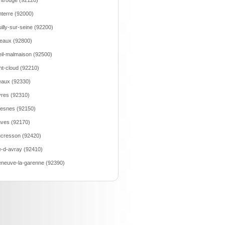
trouge (92120)
terre (92000)
illy-sur-seine (92200)
eaux (92800)
il-malmaison (92500)
nt-cloud (92210)
aux (92330)
res (92310)
esnes (92150)
ves (92170)
cresson (92420)
le-d-avray (92410)
leneuve-la-garenne (92390)