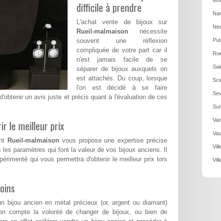
Mon
difficile à prendre
Nan
L'achat vente de bijoux sur
Neu
Rueil-malmaison
nécessite
souvent une réflexion
Put
compliquée de votre part car il
Rue
n'est jamais facile de se
Sai
séparer de bijoux auxquels on
est attachés. Du coup, lorsque
Sce
l'on est décidé à se faire
Sev
 d'obtenir un avis juste et précis quant à l'évaluation de ces
Sur
Van
ir le meilleur prix
Vau
ant
Rueil-malmaison
vous propose une expertise précise
Vil
 les paramètres qui font la valeur de vos bijoux anciens. Il
xpérimenté qui vous permettra d'obtenir le meilleur prix lors
Vil
oins
n bijou ancien en métal précieux (or, argent ou diamant)
on compte la volonté de changer de bijoux, ou bien de