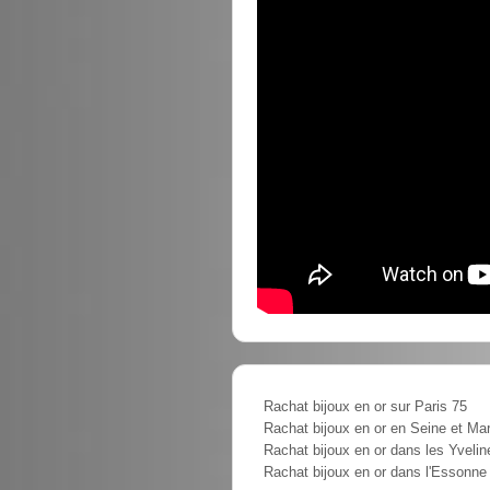
Rachat bijoux en or sur Paris 75
Rachat bijoux en or en Seine et Ma
Rachat bijoux en or dans les Yvelin
Rachat bijoux en or dans l'Essonne