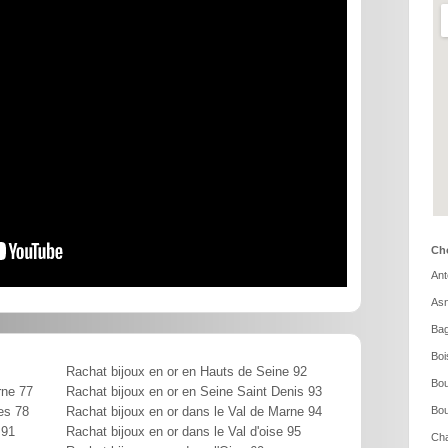
Cho
Ant
Asn
Bag
Boi
Rachat bijoux en or en Hauts de Seine 92
Bou
rne 77
Rachat bijoux en or en Seine Saint Denis 93
Bou
es 78
Rachat bijoux en or dans le Val de Marne 94
 91
Rachat bijoux en or dans le Val d'oise 95
Cha