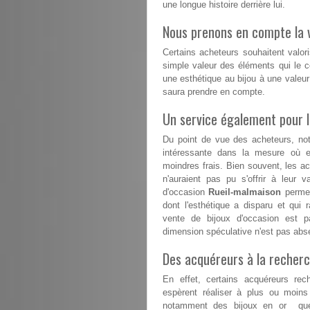
une longue histoire derrière lui.
Nous prenons en compte la v
Certains acheteurs souhaitent valori
simple valeur des éléments qui le co
une esthétique au bijou à une valeur
saura prendre en compte.
Un service également pour 
Du point de vue des acheteurs, not
intéressante dans la mesure où el
moindres frais. Bien souvent, les a
n'auraient pas pu s'offrir à leur v
d'occasion
Rueil-malmaison
permet
dont l'esthétique a disparu et qui 
vente de bijoux d'occasion est p
dimension spéculative n'est pas abs
Des acquéreurs à la recherc
En effet, certains acquéreurs rech
espèrent réaliser à plus ou moins
notamment des bijoux en or que