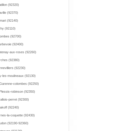
tillon (92320)
ville (92370)
mart (92140)
chy (92110)
ombes (92700)
rbevoie (92400)
tenay-aux-roses (92260)
ches (92380)
nevilliers (92230)
y-les-moulineaux (92130)
Garenne-colombes (92250)
Plessis-robinson (92350)
allois-perret (92300)
akoff (92240)
nes-la-coquette (92430)
udon (92190-92360)