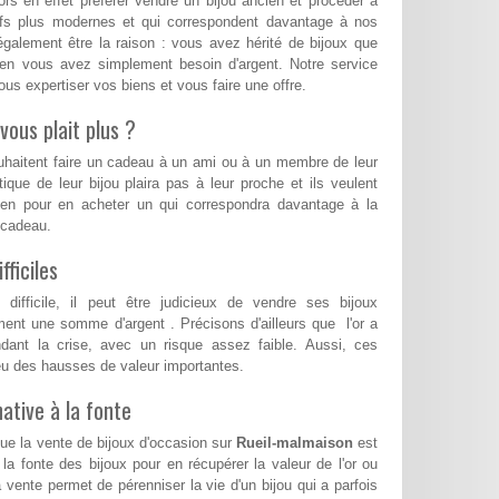
rs en effet préférer vendre un bijou ancien et procéder à
eufs plus modernes et qui correspondent davantage à nos
également être la raison : vous avez hérité de bijoux que
ien vous avez simplement besoin d'argent. Notre service
us expertiser vos biens et vous faire une offre.
vous plait plus ?
ouhaitent faire un cadeau à un ami ou à un membre de leur
tique de leur bijou plaira pas à leur proche et ils veulent
ien pour en acheter un qui correspondra davantage à la
e cadeau.
ficiles
ifficile, il peut être judicieux de vendre ses bijoux
ent une somme d'argent . Précisons d'ailleurs que l'or a
ndant la crise, avec un risque assez faible. Aussi, ces
a eu des hausses de valeur importantes.
ative à la fonte
que la vente de bijoux d'occasion sur
Rueil-malmaison
est
 la fonte des bijoux pour en récupérer la valeur de l'or ou
 vente permet de pérenniser la vie d'un bijou qui a parfois