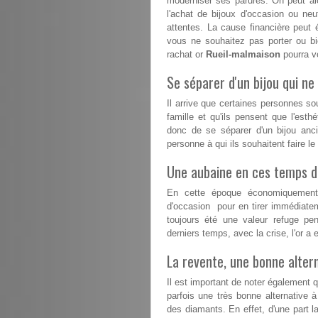
moderniser ses parures. On peut alo
l'achat de bijoux d'occasion ou n
attentes. La cause financière peut 
vous ne souhaitez pas porter ou b
rachat or
Rueil-malmaison
pourra vo
Se séparer d'un bijou qui ne 
Il arrive que certaines personnes s
famille et qu'ils pensent que l'esthé
donc de se séparer d'un bijou anc
personne à qui ils souhaitent faire l
Une aubaine en ces temps dif
En cette époque économiquement d
d'occasion pour en tirer immédiatem
toujours été une valeur refuge pe
derniers temps, avec la crise, l'or 
La revente, une bonne altern
Il est important de noter également 
parfois une très bonne alternative à
des diamants. En effet, d'une part la