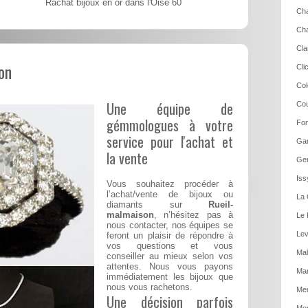
Rachat bijoux en or dans l'Oise 60
Cha
Cha
Cla
on
Cli
Col
Une équipe de
Cou
gémmologues à votre
Fon
service pour l'achat et
Gar
la vente
Gen
Iss
Vous souhaitez procéder à
l’achat/vente de bijoux ou
La 
diamants sur
Rueil-
malmaison
, n’hésitez pas à
Le 
nous contacter, nos équipes se
Lev
feront un plaisir de répondre à
vos questions et vous
Mal
conseiller au mieux selon vos
attentes. Nous vous payons
Mar
immédiatement les bijoux que
nous vous rachetons.
Me
Une décision parfois