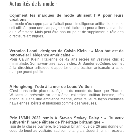
Actualités de la mode :
Comment les marques de mode utilisent l’IA pour leurs
créations
La mode n’échappe pas à l’attrait pour l’intelligence artificielle, qu’elle
soit utilisée pour une campagne publicitaire ou pour affiner la manche
d’un vêtement. Mais peut-être pas au point de supplanter le rôle des
directeurs artistiques.
Veronica Leoni, designer de Calvin Klein : « Mon but est de
renouveler l’élégance américaine »
Pour Calvin Klein, l’Italienne de 42 ans recrée un vestiaire chic et
minimaliste. Son savoir-faire, acquis chez Jil Sander et Celine, permet
à la directrice artistique d’apporter une précision artisanale à cette
marque grand public.
A Hongkong, l’ode à la mer de Louis Vuitton
C’est dans cette place stratégique du monde du luxe que Pharrell
Williams a présenté sa deuxième collection Vuitton homme, très
attendue. Dans une ambiance marine, entre tailleurs façon chemises
hawaïennes, bérets et blousons comme des vareuses.
Prix LVMH 2022 remis à Steven Stokey Daley : « Je veux
subvertir l’image élitiste de l’héritage britannique »
Issu de la classe ouvrière, le créateur britannique de 26 ans donne un
coup de fouet au vestiaire traditionnel anglais. Jeudi 2 juin, il recevait