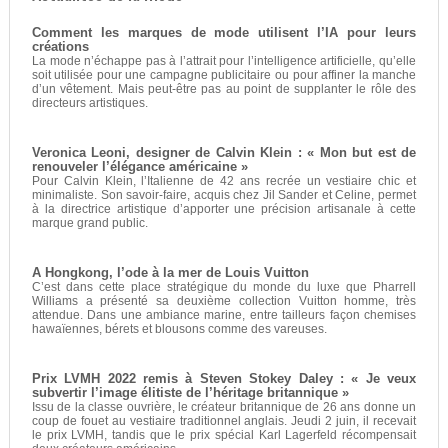
Comment les marques de mode utilisent l’IA pour leurs
créations
La mode n’échappe pas à l’attrait pour l’intelligence artificielle, qu’elle
soit utilisée pour une campagne publicitaire ou pour affiner la manche
d’un vêtement. Mais peut-être pas au point de supplanter le rôle des
directeurs artistiques.
Veronica Leoni, designer de Calvin Klein : « Mon but est de
renouveler l’élégance américaine »
Pour Calvin Klein, l’Italienne de 42 ans recrée un vestiaire chic et
minimaliste. Son savoir-faire, acquis chez Jil Sander et Celine, permet
à la directrice artistique d’apporter une précision artisanale à cette
marque grand public.
A Hongkong, l’ode à la mer de Louis Vuitton
C’est dans cette place stratégique du monde du luxe que Pharrell
Williams a présenté sa deuxième collection Vuitton homme, très
attendue. Dans une ambiance marine, entre tailleurs façon chemises
hawaïennes, bérets et blousons comme des vareuses.
Prix LVMH 2022 remis à Steven Stokey Daley : « Je veux
subvertir l’image élitiste de l’héritage britannique »
Issu de la classe ouvrière, le créateur britannique de 26 ans donne un
coup de fouet au vestiaire traditionnel anglais. Jeudi 2 juin, il recevait
le prix LVMH, tandis que le prix spécial Karl Lagerfeld récompensait