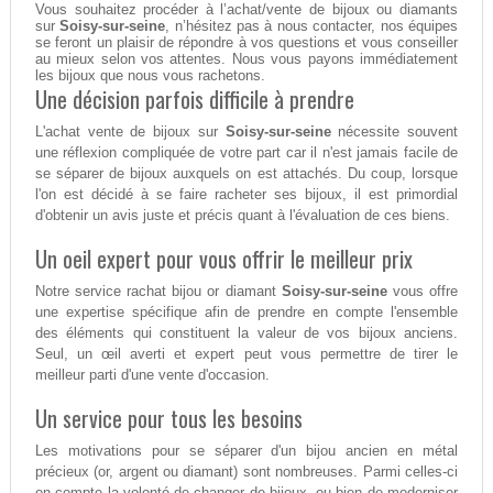
Vous souhaitez procéder à l’achat/vente de bijoux ou diamants
sur
Soisy-sur-seine
, n’hésitez pas à nous contacter, nos équipes
se feront un plaisir de répondre à vos questions et vous conseiller
au mieux selon vos attentes. Nous vous payons immédiatement
les bijoux que nous vous rachetons.
Une décision parfois difficile à prendre
L'achat vente de bijoux sur
Soisy-sur-seine
nécessite souvent
une réflexion compliquée de votre part car il n'est jamais facile de
se séparer de bijoux auxquels on est attachés. Du coup, lorsque
l'on est décidé à se faire racheter ses bijoux, il est primordial
d'obtenir un avis juste et précis quant à l'évaluation de ces biens.
Un oeil expert pour vous offrir le meilleur prix
Notre service rachat bijou or diamant
Soisy-sur-seine
vous offre
une expertise spécifique afin de prendre en compte l'ensemble
des éléments qui constituent la valeur de vos bijoux anciens.
Seul, un œil averti et expert peut vous permettre de tirer le
meilleur parti d'une vente d'occasion.
Un service pour tous les besoins
Les motivations pour se séparer d'un bijou ancien en métal
précieux (or, argent ou diamant) sont nombreuses. Parmi celles-ci
on compte la volonté de changer de bijoux, ou bien de moderniser