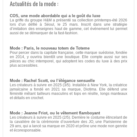
Actualités de la mode :
COS, une mode abordable qui a le goût du luxe
La griffe du groupe H&M a présenté sa collection printemps-été 2026
lors d’un défilé à Séoul, le 25 mars. Inscrit dans une stratégie
d’imitation des enseignes haut de gamme, cet événement lui permet
aussi de se démarquer de la fast-fashion.
Mode : Paris, le nouveau totem de Toteme
Pour percer dans la capitale française, cette marque suédoise, fondée
en 2014, y ouvrira bientôt une boutique. Elle compte aussi sur ses
pièces au chic intemporel, qui adoptent les codes du luxe à des prix
plus accessibles.
Mode : Rachel Scott, ou l’élégance sensuelle
Les créateurs à suivre en 2025 (3/5). Installée à New York, la créatrice
jamaïcaine a fondé en 2021 sa marque, Diotima. Elle défend une
féminité mêlant tailleurs masculins et tops en résille, longs manteaux
et détails en crochet.
Mode : Jeanne Friot, ou le vêtement flamboyant
Les créateurs à suivre en 2025 (2/5). Derrière le costume étincelant de
la cavalière de la cérémonie d’ouverture des JO, une Parisienne de
29 ans, qui a lancé sa marque en 2020 et prône une mode non genrée
et écoresponsable.