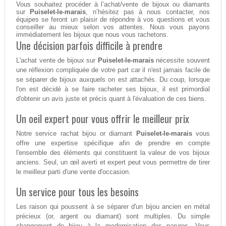
Vous souhaitez procéder à l’achat/vente de bijoux ou diamants
sur
Puiselet-le-marais
, n’hésitez pas à nous contacter, nos
équipes se feront un plaisir de répondre à vos questions et vous
conseiller au mieux selon vos attentes. Nous vous payons
immédiatement les bijoux que nous vous rachetons.
Une décision parfois difficile à prendre
L'achat vente de bijoux sur
Puiselet-le-marais
nécessite souvent
une réflexion compliquée de votre part car il n'est jamais facile de
se séparer de bijoux auxquels on est attachés. Du coup, lorsque
l'on est décidé à se faire racheter ses bijoux, il est primordial
d'obtenir un avis juste et précis quant à l'évaluation de ces biens.
Un oeil expert pour vous offrir le meilleur prix
Notre service rachat bijou or diamant
Puiselet-le-marais
vous
offre une expertise spécifique afin de prendre en compte
l'ensemble des éléments qui constituent la valeur de vos bijoux
anciens. Seul, un œil averti et expert peut vous permettre de tirer
le meilleur parti d'une vente d'occasion.
Un service pour tous les besoins
Les raison qui poussent à se séparer d'un bijou ancien en métal
précieux (or, argent ou diamant) sont multiples. Du simple
changement de bijou à la modernisation des parures. Vous