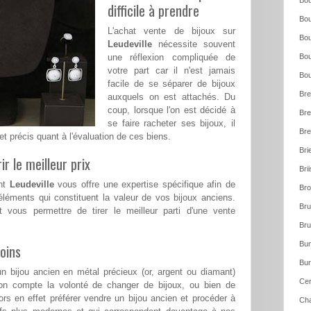
Bou
difficile à prendre
Bou
L'achat vente de bijoux sur
Bou
Leudeville
nécessite souvent
une réflexion compliquée de
Bou
votre part car il n'est jamais
Bou
facile de se séparer de bijoux
Bre
auxquels on est attachés. Du
coup, lorsque l'on est décidé à
Bre
se faire racheter ses bijoux, il
Bre
 et précis quant à l'évaluation de ces biens.
Bri
ir le meilleur prix
Bri
ant
Leudeville
vous offre une expertise spécifique afin de
Bro
léments qui constituent la valeur de vos bijoux anciens.
Bru
t vous permettre de tirer le meilleur parti d'une vente
Bru
Bun
oins
Bur
n bijou ancien en métal précieux (or, argent ou diamant)
Cer
on compte la volonté de changer de bijoux, ou bien de
rs en effet préférer vendre un bijou ancien et procéder à
Cha