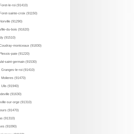
Foret-le-roi (91410)
Foret-sainte-croix (91150)
Norville (91290)
Ville-du-bois (91620)
dy (91510)
Coudray-montceaux (91830)
Plessis-pate (91220)
Val-saint-germain (91530)
 Granges-le-roi (91410)
 Molieres (91470)
 Ulis (91940)
deville (91630)
ville-sur-orge (91310)
ours (91470)
as (91310)
ses (91090)