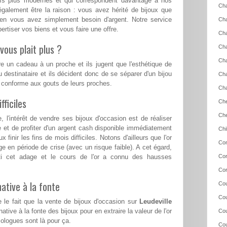
eufs plus modernes et qui correspondent davantage à nos
Cha
également être la raison : vous avez hérité de bijoux que
ien vous avez simplement besoin d'argent. Notre service
Ch
rtiser vos biens et vous faire une offre.
Cha
vous plait plus ?
Cha
Ch
re un cadeau à un proche et ils jugent que l'esthétique de
u destinataire et ils décident donc de se séparer d'un bijou
Cha
s conforme aux gouts de leurs proches.
Cha
ficiles
Che
Ch
l'intérêt de vendre ses bijoux d'occasion est de réaliser
e et de profiter d'un argent cash disponible immédiatement
Chi
 finir les fins de mois difficiles. Notons d'ailleurs que l'or
Con
ge en période de crise (avec un risque faible). A cet égard,
ti cet adage et le cours de l'or a connu des hausses
Cor
Cor
ative à la fonte
Cou
Cou
 le fait que la vente de bijoux d'occasion sur
Leudeville
ative à la fonte des bijoux pour en extraire la valeur de l'or
Cou
logues sont là pour ça.
Cou