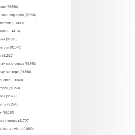
sne (91560)
uison-longueville (91590)
nemois (91490)
rdan (91410)
veil (91210)
arcon (91540)
y (91520)
nay-sous-senart (91860)
nay-sur-orge (91360)
ouches (91660)
mpes (91150)
olles (91450)
echy (91580)
y (91090)
ury-merogis (91700)
taine-la-riviere (91690)