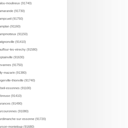
lou-moulineux (91740)
amarande (91730)
mpcueil (91750)
mplan (91160)
ampmotteux (91150)
tignonville (91410)
uffour-les-etrechy (91580)
ptainville (91630)
evannes (91750)
lly-mazarin (91380)
gerville-thionville (91740)
beil-essonnes (91100)
breuse (91410)
rances (91490)
rcouronnes (91080)
rdimanche-sur-essonne (91720)
rson-monteloup (91680)