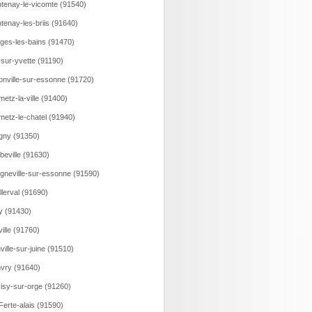
tenay-le-vicomte (91540)
tenay-les-briis (91640)
ges-les-bains (91470)
-sur-yvette (91190)
onville-sur-essonne (91720)
etz-la-ville (91400)
etz-le-chatel (91940)
gny (91350)
beville (91630)
gneville-sur-essonne (91590)
llerval (91690)
y (91430)
eville (91760)
ville-sur-juine (91510)
vry (91640)
isy-sur-orge (91260)
Ferte-alais (91590)