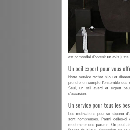
est primordial d'obtenir un avis juste
Un oeil expert pour vous offr
Notre service rachat bijou or diam
prendre en compte l'ensemble des é
Seul, un œil averti et expert peu
d'occasion.
Un service pour tous les bes
Les motivations pour se séparer d'u
sont nombreuses. Parmi celles-ci 
moderniser ses parures. On peut alo