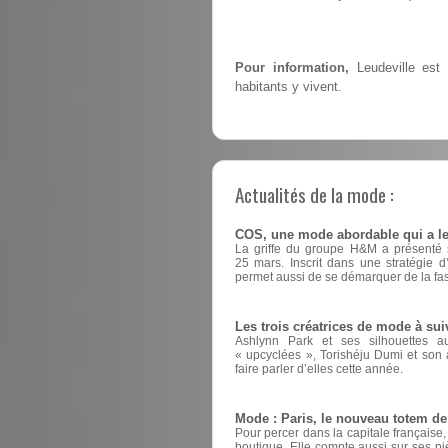
Pour information,
Leudeville est 
habitants y vivent.
Actualités de la mode :
COS, une mode abordable qui a le
La griffe du groupe H&M a présenté sa
25 mars. Inscrit dans une stratégie 
permet aussi de se démarquer de la fas
Les trois créatrices de mode à sui
Ashlynn Park et ses silhouettes a
« upcyclées », Torishéju Dumi et son a
faire parler d’elles cette année.
Mode : Paris, le nouveau totem d
Pour percer dans la capitale française
boutique. Elle compte aussi sur ses pi