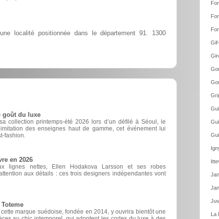
Fon
Fon
For
une localité positionnée dans le département 91. 1300
Gif
Gir
Gom
Gom
Gri
Gui
 goût du luxe
 collection printemps-été 2026 lors d’un défilé à Séoul, le
Gui
d’imitation des enseignes haut de gamme, cet événement lui
t-fashion.
Gui
Ign
vre en 2026
Itt
ux lignes nettes, Ellen Hodakova Larsson et ses robes
ttention aux détails : ces trois designers indépendantes vont
Jan
Jan
Juv
e Toteme
, cette marque suédoise, fondée en 2014, y ouvrira bientôt une
La 
èces au chic intemporel, qui adoptent les codes du luxe à des