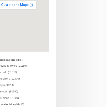
isissez une ville :
eville-la-riviere (91150)
erville (91670)
ervilliers (91470)
ajon (91290)
ancourt (91690)
is-mons (91200)
hon-la-plaine (91410)