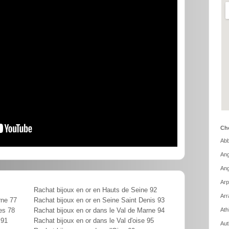
Cho
Abb
Ang
Ang
Arp
Rachat bijoux en or en Hauts de Seine 92
Arr
rne 77
Rachat bijoux en or en Seine Saint Denis 93
Ath
es 78
Rachat bijoux en or dans le Val de Marne 94
 91
Rachat bijoux en or dans le Val d'oise 95
Aut