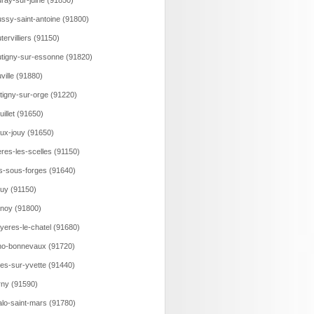
ray-sur-juine (91850)
ssy-saint-antoine (91800)
tervilliers (91150)
tigny-sur-essonne (91820)
ville (91880)
tigny-sur-orge (91220)
uillet (91650)
ux-jouy (91650)
eres-les-scelles (91150)
is-sous-forges (91640)
uy (91150)
noy (91800)
yeres-le-chatel (91680)
o-bonnevaux (91720)
es-sur-yvette (91440)
ny (91590)
lo-saint-mars (91780)