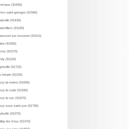
ernaux (91830)
ers-saint-georges (91580)
ainville (91630)
lainvilliers (91160)
lancourt-sur-essonne (91610)
lne (91590)
vres (91570)
ndy (91150)
gneville (91720)
s-herpin (91150)
ssy-la-riviere (91690)
ssy-le-cutte (91590)
ssy-le-sec (91870)
ssy-sous-saint-yon (91790)
doufle (91070)
llay-les-troux (91470)