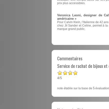
prix plus accessibles.
Veronica Leoni, designer de Cal
américaine »
Pour Calvin Klein, l’Italienne de 42 ans
chez Jil Sander et Celine, permet à la d
marque grand public.
Commentaires
Service de rachat de bijoux e
4
5
/
note établie sur la base de
5
évaluation