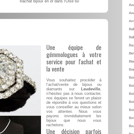
Rachat bijoux en or dans l'Oise 60
Auv
Auv
Avr
Bal
Bal
Une équipe de
Bau
gémmologues à votre
Bie
service pour l'achat et
Bla
la vente
Boi
Boi
Vous souhaitez procéder à
l’achat/vente de bijoux ou
Boi
diamants sur
Leudeville
,
n’hésitez pas à nous contacter,
Boi
nos équipes se feront un plaisir
Boi
de répondre à vos questions et
vous conseiller au mieux selon
Boi
vos attentes. Nous vous
payons immédiatement les
Bon
bijoux que nous vous
rachetons.
Bou
Une décision parfois