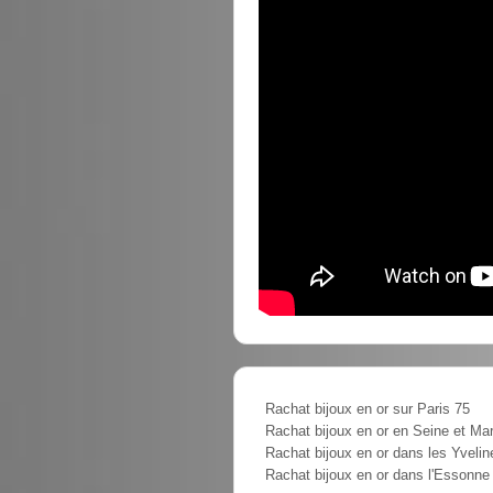
Rachat bijoux en or sur Paris 75
Rachat bijoux en or en Seine et Ma
Rachat bijoux en or dans les Yvelin
Rachat bijoux en or dans l'Essonne