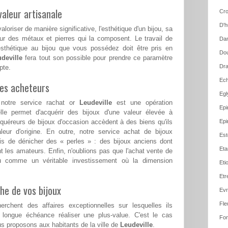
aleur artisanale
Cro
D'h
loriser de manière significative, l'esthétique d'un bijou, sa
ur des métaux et pierres qui la composent. Le travail de
Dan
esthétique au bijou que vous possédez doit être pris en
Dou
deville
fera tout son possible pour prendre ce paramètre
Dra
pte.
Ech
les acheteurs
Egl
notre service rachat or
Leudeville
est une opération
Epi
le permet d'acquérir des bijoux d'une valeur élevée à
cquéreurs de bijoux d'occasion accèdent à des biens qu'ils
Epi
aleur d'origine. En outre, notre service achat de bijoux
Est
s de dénicher des « perles » : des bijoux anciens dont
Eta
nt les amateurs. Enfin, n'oublions pas que l'achat vente de
cu comme un véritable investissement où la dimension
Eti
Etr
he de vos bijoux
Evr
Fle
erchent des affaires exceptionnelles sur lesquelles ils
 longue échéance réaliser une plus-value. C'est le cas
Fon
 proposons aux habitants de la ville de
Leudeville
.