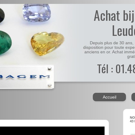
Achat bi
Leud
Depuis plus de 30 ans, 
disposition pour toute expe
anciens en or. Achat immé
grat
Tél : 01.
Accueil
NO
43 