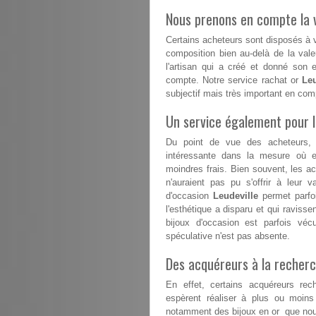
Nous prenons en compte la v
Certains acheteurs sont disposés à va
composition bien au-delà de la vale
l'artisan qui a créé et donné son 
compte. Notre service rachat or
Leu
subjectif mais très important en com
Un service également pour 
Du point de vue des acheteurs, 
intéressante dans la mesure où el
moindres frais. Bien souvent, les a
n'auraient pas pu s'offrir à leur v
d'occasion
Leudeville
permet parfoi
l'esthétique a disparu et qui ravisse
bijoux d'occasion est parfois vé
spéculative n'est pas absente.
Des acquéreurs à la recherc
En effet, certains acquéreurs rech
espèrent réaliser à plus ou moins
notamment des bijoux en or que nous