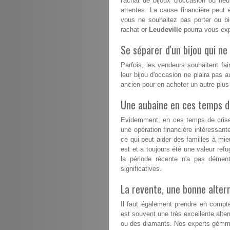
l'achat de bijoux d'occasion ou n
attentes. La cause financière peut 
vous ne souhaitez pas porter ou b
rachat or
Leudeville
pourra vous expe
Se séparer d'un bijou qui ne 
Parfois, les vendeurs souhaitent fai
leur bijou d'occasion ne plaira pas a
ancien pour en acheter un autre plu
Une aubaine en ces temps dif
Evidemment, en ces temps de crise, 
une opération financière intéressant
ce qui peut aider des familles à mieux
est et a toujours été une valeur refu
la période récente n'a pas démen
significatives.
La revente, une bonne altern
Il faut également prendre en compte
est souvent une très excellente altern
ou des diamants. Nos experts gémmo