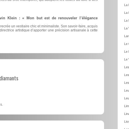
La 
La 
vin Klein : « Mon but est de renouveler l’élégance
La 
 recrée un vestiaire chic et minimaliste. Son savoir-faire, acquis
La 
irectrice artistique d’apporter une précision artisanale à cette
Lar
Le 
Le 
Le 
Les
Les
t diamants
Les
Leu
Leu
s.
Lim
Lin
Lis