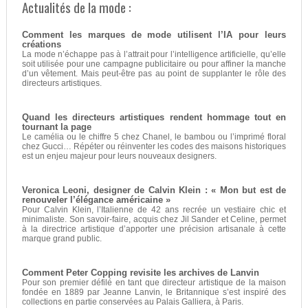
Actualités de la mode :
Comment les marques de mode utilisent l’IA pour leurs
créations
La mode n’échappe pas à l’attrait pour l’intelligence artificielle, qu’elle
soit utilisée pour une campagne publicitaire ou pour affiner la manche
d’un vêtement. Mais peut-être pas au point de supplanter le rôle des
directeurs artistiques.
Quand les directeurs artistiques rendent hommage tout en
tournant la page
Le camélia ou le chiffre 5 chez Chanel, le bambou ou l’imprimé floral
chez Gucci… Répéter ou réinventer les codes des maisons historiques
est un enjeu majeur pour leurs nouveaux designers.
Veronica Leoni, designer de Calvin Klein : « Mon but est de
renouveler l’élégance américaine »
Pour Calvin Klein, l’Italienne de 42 ans recrée un vestiaire chic et
minimaliste. Son savoir-faire, acquis chez Jil Sander et Celine, permet
à la directrice artistique d’apporter une précision artisanale à cette
marque grand public.
Comment Peter Copping revisite les archives de Lanvin
Pour son premier défilé en tant que directeur artistique de la maison
fondée en 1889 par Jeanne Lanvin, le Britannique s’est inspiré des
collections en partie conservées au Palais Galliera, à Paris.