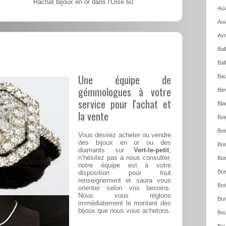
Rachat bijoux en or dans l'Oise 60
Auv
Auv
Avr
Bal
Bal
Une équipe de
Bau
gémmologues à votre
Bie
service pour l'achat et
Bla
la vente
Boi
Boi
Vous désirez acheter ou vendre
des bijoux en or ou des
Boi
diamants sur
Vert-le-petit
,
n’hésitez pas à nous consulter,
Boi
notre équipe est à votre
Boi
disposition pour tout
renseignement et saura vous
Boi
orienter selon vos besoins.
Nous vous réglons
Bon
immédiatement le montant des
bijoux que nous vous achetons.
Bou