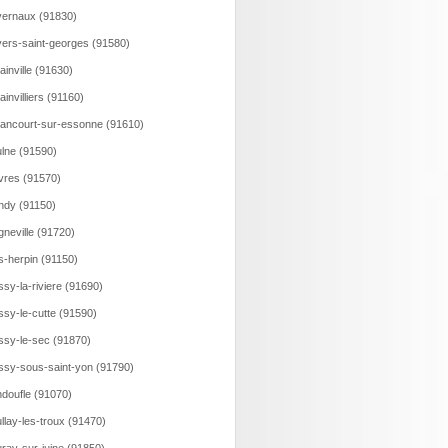
ernaux (91830)
ers-saint-georges (91580)
ainville (91630)
lainvilliers (91160)
lancourt-sur-essonne (91610)
lne (91590)
vres (91570)
ndy (91150)
gneville (91720)
s-herpin (91150)
ssy-la-riviere (91690)
ssy-le-cutte (91590)
ssy-le-sec (91870)
ssy-sous-saint-yon (91790)
doufle (91070)
llay-les-troux (91470)