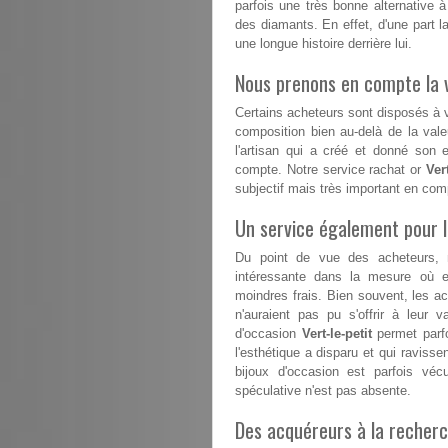
parfois une très bonne alternative à
des diamants. En effet, d'une part la
une longue histoire derrière lui.
Nous prenons en compte la v
Certains acheteurs sont disposés à va
composition bien au-delà de la vale
l'artisan qui a créé et donné son 
compte. Notre service rachat or
Vert
subjectif mais très important en com
Un service également pour 
Du point de vue des acheteurs, 
intéressante dans la mesure où el
moindres frais. Bien souvent, les a
n'auraient pas pu s'offrir à leur v
d'occasion
Vert-le-petit
permet parfo
l'esthétique a disparu et qui ravisse
bijoux d'occasion est parfois vé
spéculative n'est pas absente.
Des acquéreurs à la recherc