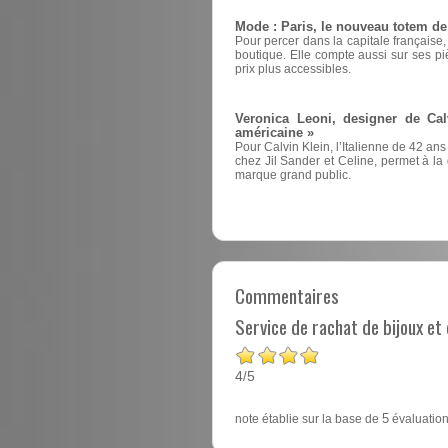
Mode : Paris, le nouveau totem d
Pour percer dans la capitale française
boutique. Elle compte aussi sur ses pi
prix plus accessibles.
Veronica Leoni, designer de Cal
américaine »
Pour Calvin Klein, l’Italienne de 42 ans
chez Jil Sander et Celine, permet à la d
marque grand public.
Commentaires
Service de rachat de bijoux e
4
5
/
note établie sur la base de
5
évaluation