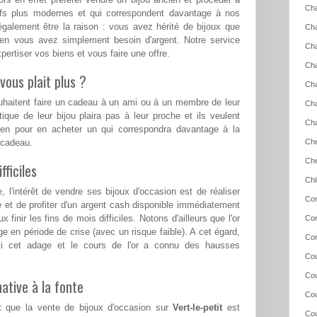
Cha
eufs plus modernes et qui correspondent davantage à nos
également être la raison : vous avez hérité de bijoux que
Ch
ien vous avez simplement besoin d'argent. Notre service
Cha
ertiser vos biens et vous faire une offre.
Cha
vous plait plus ?
Ch
ouhaitent faire un cadeau à un ami ou à un membre de leur
Cha
tique de leur bijou plaira pas à leur proche et ils veulent
Cha
ien pour en acheter un qui correspondra davantage à la
e cadeau.
Che
Ch
ficiles
Chi
l'intérêt de vendre ses bijoux d'occasion est de réaliser
Con
e et de profiter d'un argent cash disponible immédiatement
 finir les fins de mois difficiles. Notons d'ailleurs que l'or
Cor
ge en période de crise (avec un risque faible). A cet égard,
Cor
ti cet adage et le cours de l'or a connu des hausses
Cou
Cou
ative à la fonte
Cou
nt que la vente de bijoux d'occasion sur
Vert-le-petit
est
Cou