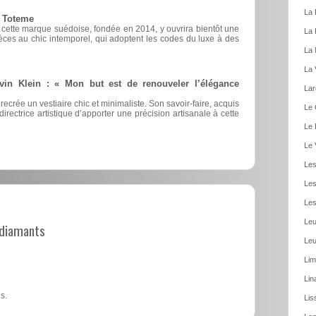
La 
e Toteme
, cette marque suédoise, fondée en 2014, y ouvrira bientôt une
La 
èces au chic intemporel, qui adoptent les codes du luxe à des
La 
La 
vin Klein : « Mon but est de renouveler l’élégance
Lar
 recrée un vestiaire chic et minimaliste. Son savoir-faire, acquis
Le 
irectrice artistique d’apporter une précision artisanale à cette
Le 
Le 
Les
Les
Les
Leu
t diamants
Leu
Lim
Lin
s.
Lis