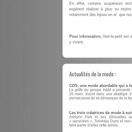
En effet, certains acquéreurs rech
espèrent réaliser à plus ou moins
notamment des bijoux en or que nous
Pour information,
Vert-le-petit est
y vivent.
Actualités de la mode :
COS, une mode abordable qui a le
La griffe du groupe H&M a présenté sa
25 mars. Inscrit dans une stratégie 
permet aussi de se démarquer de la fas
Les trois créatrices de mode à sui
Ashlynn Park et ses silhouettes a
« upcyclées », Torishéju Dumi et son a
faire parler d’elles cette année.