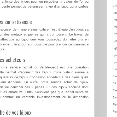
 la fonte des bijoux pour en récupérer la valeur de l'or ou
Cro
 vente permet de pérenniser la vie d'un bijou qui a parfois
D'h
aleur artisanale
Dan
Dou
loriser de manière significative, l'esthétique d'un bijou, sa
ur des métaux et pierres qui la composent. Le travail de
Dra
esthétique au bijou que vous possédez doit être pris en
Ech
-le-petit
fera tout son possible pour prendre ce paramètre
Egl
pte.
Epi
les acheteurs
Epi
notre service rachat or
Vert-le-petit
est une opération
Est
le permet d'acquérir des bijoux d'une valeur élevée à
Eta
cquéreurs de bijoux d'occasion accèdent à des biens qu'ils
aleur d'origine. En outre, notre service achat de bijoux
Eti
is de dénicher des « perles » : des bijoux anciens dont
Etr
nt les amateurs. Enfin, n'oublions pas que l'achat vente de
cu comme un véritable investissement où la dimension
Evr
Fle
he de vos bijoux
Fon