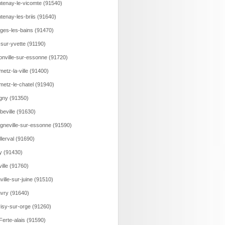
tenay-le-vicomte (91540)
tenay-les-briis (91640)
ges-les-bains (91470)
-sur-yvette (91190)
onville-sur-essonne (91720)
etz-la-ville (91400)
etz-le-chatel (91940)
gny (91350)
beville (91630)
gneville-sur-essonne (91590)
llerval (91690)
y (91430)
eville (91760)
ville-sur-juine (91510)
vry (91640)
isy-sur-orge (91260)
Ferte-alais (91590)