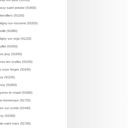
ray-sur-juine (91850)
ssy-saint-antoine (91800)
tervilliers (91150)
tigny-sur-essonne (91820)
ville (91880)
tigny-sur-orge (91220)
uillet (91650)
ux-jouy (91650)
eres-les-scelles (91150)
is-sous-forges (91640)
uy (91150)
noy (91800)
yeres-le-chatel (91680)
o-bonnevaux (91720)
es-sur-yvette (91440)
ny (91590)
lo-saint-mars (91780)