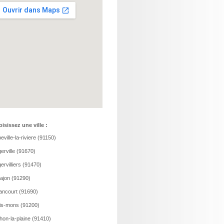
isissez une ville :
eville-la-riviere (91150)
erville (91670)
ervilliers (91470)
ajon (91290)
ancourt (91690)
is-mons (91200)
hon-la-plaine (91410)