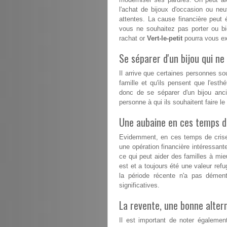
l'achat de bijoux d'occasion ou n
attentes. La cause financière peut 
vous ne souhaitez pas porter ou b
rachat or
Vert-le-petit
pourra vous exp
Se séparer d'un bijou qui ne 
Il arrive que certaines personnes s
famille et qu'ils pensent que l'esthé
donc de se séparer d'un bijou anc
personne à qui ils souhaitent faire l
Une aubaine en ces temps dif
Evidemment, en ces temps de crise, 
une opération financière intéressant
ce qui peut aider des familles à mieux
est et a toujours été une valeur refu
la période récente n'a pas démen
significatives.
La revente, une bonne altern
Il est important de noter égaleme