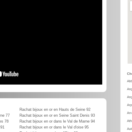
Cho
Abb
Ang
Ang
Arp
Rachat bijoux en or en Hauts de Seine 92
Arr
rne 77
Rachat bijoux en or en Seine Saint Denis 93
Ath
es 78
Rachat bijoux en or dans le Val de Marne 94
 91
Rachat bijoux en or dans le Val d'oise 95
Aut