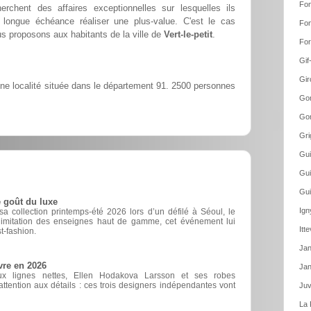
Fon
erchent des affaires exceptionnelles sur lesquelles ils
 longue échéance réaliser une plus-value. C'est le cas
Fon
 proposons aux habitants de la ville de
Vert-le-petit
.
For
Gif
Gir
 une localité située dans le département 91. 2500 personnes
Gom
Gom
Gri
Gui
Gui
Gui
 goût du luxe
Ign
 collection printemps-été 2026 lors d’un défilé à Séoul, le
d’imitation des enseignes haut de gamme, cet événement lui
Itt
t-fashion.
Jan
vre en 2026
Jan
ux lignes nettes, Ellen Hodakova Larsson et ses robes
ttention aux détails : ces trois designers indépendantes vont
Juv
La 