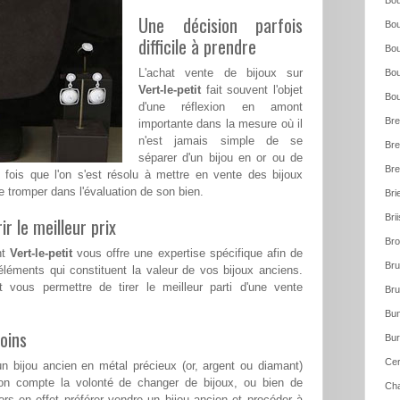
Bou
Une décision parfois
Bou
difficile à prendre
Bou
L'achat vente de bijoux sur
Bou
Vert-le-petit
fait souvent l'objet
Bou
d'une réflexion en amont
Bre
importante dans la mesure où il
n'est jamais simple de se
Bre
séparer d'un bijou en or ou de
Bre
e fois que l'on s'est résolu à mettre en vente des bijoux
e tromper dans l'évaluation de son bien.
Bri
Bri
ir le meilleur prix
Bro
nt
Vert-le-petit
vous offre une expertise spécifique afin de
Bru
léments qui constituent la valeur de vos bijoux anciens.
t vous permettre de tirer le meilleur parti d'une vente
Bru
Bun
oins
Bur
Cer
n bijou ancien en métal précieux (or, argent ou diamant)
on compte la volonté de changer de bijoux, ou bien de
Cha
rs en effet préférer vendre un bijou ancien et procéder à