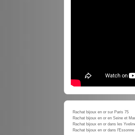
Rachat bijoux en or sur Paris 75
Rachat bijoux en or en Seine et Ma
Rachat bijoux en or dans les Yvelin
Rachat bijoux en or dans l'Essonne