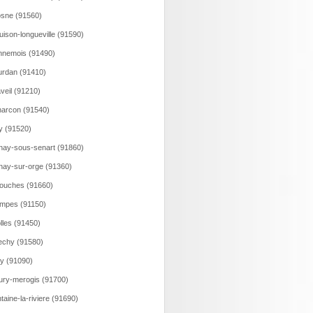
sne (91560)
uison-longueville (91590)
nemois (91490)
rdan (91410)
veil (91210)
arcon (91540)
y (91520)
nay-sous-senart (91860)
nay-sur-orge (91360)
ouches (91660)
mpes (91150)
olles (91450)
echy (91580)
y (91090)
ury-merogis (91700)
taine-la-riviere (91690)