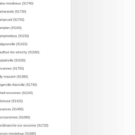
lou-moulineux (91740)
amarande (91730)
mpcueil (91750)
mplan (91160)
ampmotteux (91150)
tignonville (91410)
uffour-les-etrechy (91580)
ptainville (91630)
evannes (91750)
lly-mazarin (91380)
gerville-thionville (91740)
beil-essonnes (91100)
breuse (91410)
rances (91490)
rcouronnes (91080)
rdimanche-sur-essonne (91720)
rson-monteloup (91680)