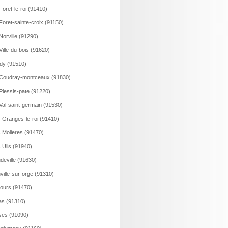
Foret-le-roi (91410)
Foret-sainte-croix (91150)
Norville (91290)
Ville-du-bois (91620)
dy (91510)
Coudray-montceaux (91830)
Plessis-pate (91220)
Val-saint-germain (91530)
 Granges-le-roi (91410)
 Molieres (91470)
 Ulis (91940)
deville (91630)
ville-sur-orge (91310)
ours (91470)
as (91310)
ses (91090)