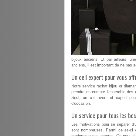
bijoux anciens. Et par ailleurs, un
anciens, il est important de ne pas s
Un oeil expert pour vous offr
Notre service rachat bijou or diama
prendre en compte l'ensemble des é
Seul, un œil averti et expert peu
d'occasion.
Un service pour tous les bes
Les motivations pour se séparer d'u
sont nombreuses. Parmi celles-ci 
moderniser ses parures. On peut alo