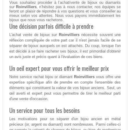
Vous souhaitez procéder à l’achat/vente de bijoux ou diamants
sur
Roinvilliers
, n’hésitez pas à nous contacter, nos équipes se
feront un plaisir de répondre à vos questions et vous conseiller au
mieux selon vos attentes. Nous vous payons immédiatement les
bijoux que nous vous rachetons.
Une décision parfois difficile à prendre
L'achat vente de bijoux sur
Roinvilliers
nécessite souvent une
réflexion compliquée de votre part car il n'est jamais facile de se
séparer de bijoux auxquels on est attachés. Du coup, lorsque l'on
est décidé à se faire racheter ses bijoux, il est primordial d'obtenir
un avis juste et précis quant à l'évaluation de ces biens.
Un oeil expert pour vous offrir le meilleur prix
Notre service rachat bijou or diamant
Roinvilliers
vous offre une
expertise spécifique afin de prendre en compte l'ensemble des
éléments qui constituent la valeur de vos bijoux anciens. Seul, un
œil averti et expert peut vous permettre de tirer le meilleur parti
d'une vente d'occasion.
Un service pour tous les besoins
Les motivations pour se séparer d'un bijou ancien en métal
précieux (or, argent ou diamant) sont nombreuses. Parmi celles-ci
on compte la volonté de changer de bijoux, ou bien de moderniser