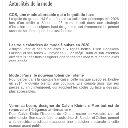
Actualités de la mode :
COS, une mode abordable qui a le goût du luxe
La griffe du groupe H&M a présenté sa collection printemps-été 2026
lors d’un défilé à Séoul, le 25 mars. Inscrit dans une stratégie
d’imitation des enseignes haut de gamme, cet événement lui permet
aussi de se démarquer de la fast-fashion.
Les trois créatrices de mode à suivre en 2026
Ashlynn Park et ses silhouettes aux lignes nettes, Ellen Hodakova
Larsson et ses robes « upcyclées », Torishéju Dumi et son attention
aux détails : ces trois designers indépendantes vont faire parler d’elles
cette année.
Mode : Paris, le nouveau totem de Toteme
Pour percer dans la capitale française, cette marque suédoise, fondée
en 2014, y ouvrira bientôt une boutique. Elle compte aussi sur ses
pièces au chic intemporel, qui adoptent les codes du luxe à des prix
plus accessibles.
Veronica Leoni, designer de Calvin Klein : « Mon but est de
renouveler l’élégance américaine »
Pour Calvin Klein, l’Italienne de 42 ans recrée un vestiaire chic et
minimaliste. Son savoir-faire, acquis chez Jil Sander et Celine, permet
à la directrice artistique d’apporter une précision artisanale à cette
marque grand public.