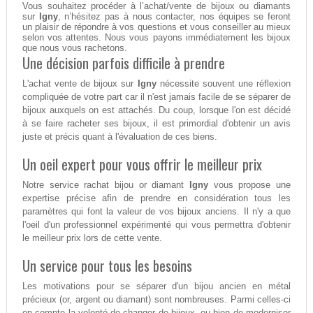
Vous souhaitez procéder à l’achat/vente de bijoux ou diamants
sur
Igny
, n’hésitez pas à nous contacter, nos équipes se feront
un plaisir de répondre à vos questions et vous conseiller au mieux
selon vos attentes. Nous vous payons immédiatement les bijoux
que nous vous rachetons.
Une décision parfois difficile à prendre
L'achat vente de bijoux sur
Igny
nécessite souvent une réflexion
compliquée de votre part car il n'est jamais facile de se séparer de
bijoux auxquels on est attachés. Du coup, lorsque l'on est décidé
à se faire racheter ses bijoux, il est primordial d'obtenir un avis
juste et précis quant à l'évaluation de ces biens.
Un oeil expert pour vous offrir le meilleur prix
Notre service rachat bijou or diamant
Igny
vous propose une
expertise précise afin de prendre en considération tous les
paramètres qui font la valeur de vos bijoux anciens. Il n'y a que
l'oeil d'un professionnel expérimenté qui vous permettra d'obtenir
le meilleur prix lors de cette vente.
Un service pour tous les besoins
Les motivations pour se séparer d'un bijou ancien en métal
précieux (or, argent ou diamant) sont nombreuses. Parmi celles-ci
on compte la volonté de changer de bijoux, ou bien de moderniser