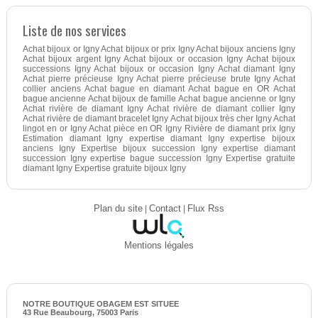
Liste de nos services
Achat bijoux or Igny Achat bijoux or prix Igny Achat bijoux anciens Igny
Achat bijoux argent Igny Achat bijoux or occasion Igny Achat bijoux
successions Igny Achat bijoux or occasion Igny Achat diamant Igny
Achat pierre précieuse Igny Achat pierre précieuse brute Igny Achat
collier anciens Achat bague en diamant Achat bague en OR Achat
bague ancienne Achat bijoux de famille Achat bague ancienne or Igny
Achat rivière de diamant Igny Achat rivière de diamant collier Igny
Achat rivière de diamant bracelet Igny Achat bijoux très cher Igny Achat
lingot en or Igny Achat pièce en OR Igny Rivière de diamant prix Igny
Estimation diamant Igny expertise diamant Igny expertise bijoux
anciens Igny Expertise bijoux succession Igny expertise diamant
succession Igny expertise bague succession Igny Expertise gratuite
diamant Igny Expertise gratuite bijoux Igny
Plan du site
|
Contact
|
Flux Rss
Mentions légales
NOTRE BOUTIQUE OBAGEM EST SITUEE
43 Rue Beaubourg, 75003 Paris