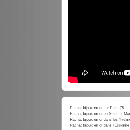
Rachat bijoux en or sur Paris 75
Rachat bijoux en or en Seine et Ma
Rachat bijoux en or dans les Yvelin
Rachat bijoux en or dans l'Essonne