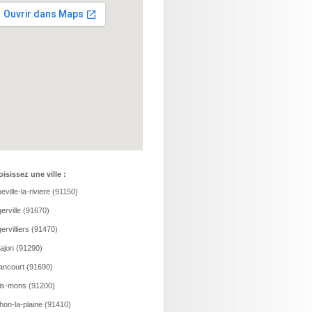
isissez une ville :
eville-la-riviere (91150)
erville (91670)
ervilliers (91470)
ajon (91290)
ancourt (91690)
is-mons (91200)
hon-la-plaine (91410)