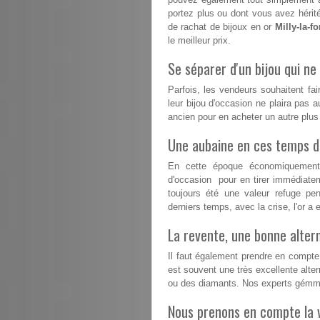
portez plus ou dont vous avez hérité
de rachat de bijoux en or
Milly-la-fo
le meilleur prix.
Se séparer d'un bijou qui ne 
Parfois, les vendeurs souhaitent fai
leur bijou d'occasion ne plaira pas a
ancien pour en acheter un autre plu
Une aubaine en ces temps dif
En cette époque économiquement d
d'occasion pour en tirer immédiatem
toujours été une valeur refuge pe
derniers temps, avec la crise, l'or 
La revente, une bonne altern
Il faut également prendre en compte 
est souvent une très excellente altern
ou des diamants. Nos experts gémmo
Nous prenons en compte la v