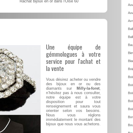
Rachat bijoux en or dans l'Oise 60
Auv
Auv
Avr
Bal
Bal
Une équipe de
Bau
gémmologues à votre
Bie
service pour l'achat et
Bla
la vente
Boi
Boi
Vous désirez acheter ou vendre
des bijoux en or ou des
Boi
diamants sur
Milly-la-foret
,
n’hésitez pas à nous consulter,
Boi
notre équipe est à votre
Boi
disposition pour tout
renseignement et saura vous
Boi
orienter selon vos besoins.
Nous vous réglons
Bon
immédiatement le montant des
bijoux que nous vous achetons.
Bou