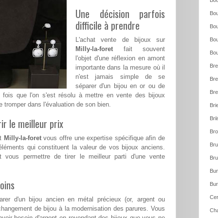
Bou
Une décision parfois
Bou
difficile à prendre
Bou
L'achat vente de bijoux sur
Bou
Milly-la-foret
fait souvent
Bou
l'objet d'une réflexion en amont
Bre
importante dans la mesure où il
n'est jamais simple de se
Bre
séparer d'un bijou en or ou de
Bre
e fois que l'on s'est résolu à mettre en vente des bijoux
e tromper dans l'évaluation de son bien.
Bri
Bri
ir le meilleur prix
Bro
nt
Milly-la-foret
vous offre une expertise spécifique afin de
Bru
léments qui constituent la valeur de vos bijoux anciens.
t vous permettre de tirer le meilleur parti d'une vente
Bru
Bun
oins
Bur
Cer
rer d'un bijou ancien en métal précieux (or, argent ou
changement de bijou à la modernisation des parures. Vous
Cha
voir besoin d'argent en revendant des bijoux que vous ne