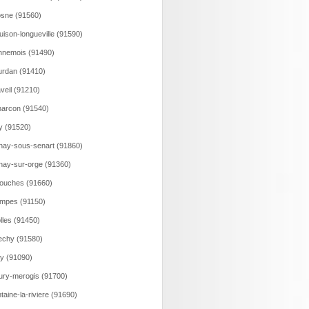
sne (91560)
uison-longueville (91590)
nemois (91490)
rdan (91410)
veil (91210)
arcon (91540)
y (91520)
nay-sous-senart (91860)
nay-sur-orge (91360)
ouches (91660)
mpes (91150)
olles (91450)
echy (91580)
y (91090)
ury-merogis (91700)
taine-la-riviere (91690)