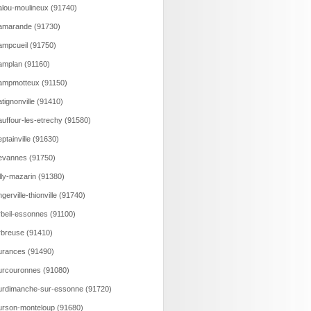
lou-moulineux (91740)
amarande (91730)
mpcueil (91750)
mplan (91160)
ampmotteux (91150)
tignonville (91410)
uffour-les-etrechy (91580)
ptainville (91630)
evannes (91750)
lly-mazarin (91380)
gerville-thionville (91740)
beil-essonnes (91100)
breuse (91410)
rances (91490)
rcouronnes (91080)
rdimanche-sur-essonne (91720)
rson-monteloup (91680)