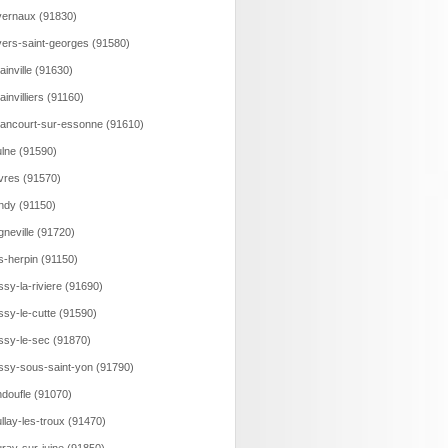
ernaux (91830)
ers-saint-georges (91580)
ainville (91630)
lainvilliers (91160)
lancourt-sur-essonne (91610)
lne (91590)
vres (91570)
ndy (91150)
gneville (91720)
s-herpin (91150)
ssy-la-riviere (91690)
ssy-le-cutte (91590)
ssy-le-sec (91870)
ssy-sous-saint-yon (91790)
doufle (91070)
llay-les-troux (91470)