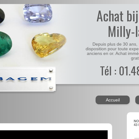
Achat bi
Milly-
Depuis plus de 30 ans, 
disposition pour toute expe
anciens en or. Achat immé
grat
Tél : 01.
Accueil
NO
43 