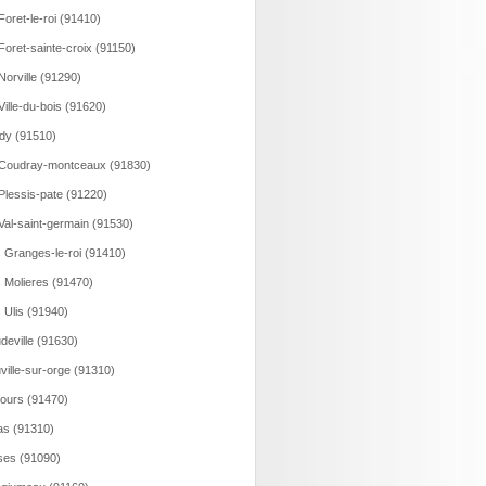
Foret-le-roi (91410)
Foret-sainte-croix (91150)
Norville (91290)
Ville-du-bois (91620)
dy (91510)
Coudray-montceaux (91830)
Plessis-pate (91220)
Val-saint-germain (91530)
 Granges-le-roi (91410)
 Molieres (91470)
 Ulis (91940)
deville (91630)
ville-sur-orge (91310)
ours (91470)
as (91310)
ses (91090)