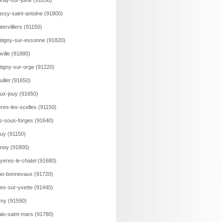
ray-sur-juine (91850)
ssy-saint-antoine (91800)
tervilliers (91150)
tigny-sur-essonne (91820)
ville (91880)
tigny-sur-orge (91220)
uillet (91650)
ux-jouy (91650)
eres-les-scelles (91150)
is-sous-forges (91640)
uy (91150)
noy (91800)
yeres-le-chatel (91680)
o-bonnevaux (91720)
es-sur-yvette (91440)
ny (91590)
lo-saint-mars (91780)