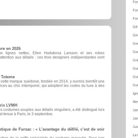
Fon
Fon
For
Gif
Gir
Gom
vre en 2026
Gom
ux lignes nettes, Ellen Hodakova Larsson et ses robes
ttention aux détails : ces trois designers indépendantes vont
Gri
Gui
e Toteme
Gui
, cette marque suédoise, fondée en 2014, y ouvrira bientôt une
Gui
èces au chic intemporel, qui adoptent les codes du luxe à des
Ign
Itt
prix LVMH
 costumes souples aux détails singuliers, a été distingué lors
Jan
est tenue à Paris, le 3 septembre.
Jan
Juv
stique de Fursac : « L’avantage du défilé, c’est de voir
La 
éation de la griffe spécialiste du costume masculin. Pour son