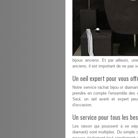
bijoux anciens. Et par ailleurs, un
anciens, il est important de ne pas s
Un oeil expert pour vous offr
Notre service rachat bijou or diama
prendre en compte l'ensemble des é
Seul, un œil averti et expert peu
d'occasion.
Un service pour tous les bes
Les raison qui poussent à se sépa
diamant) sont multiples. Du simple 
pouvez également tout simplement a