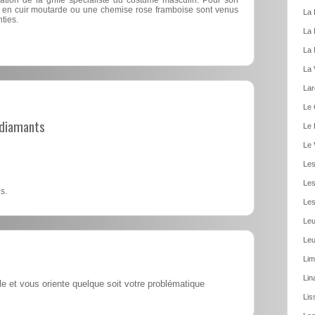
nts en cuir moutarde ou une chemise rose framboise sont venus
La 
ties.
La 
La 
La 
Lar
Le 
t diamants
Le 
Le 
Les
Les
s.
Les
Leu
Leu
Lim
Lin
lle et vous oriente quelque soit votre problématique
Lis