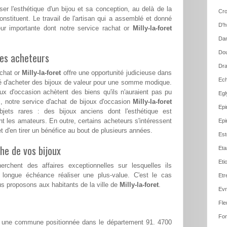
ser l'esthétique d'un bijou et sa conception, au delà de la
Cro
nstituent. Le travail de l'artisan qui a assemblé et donné
D'h
ur importante dont notre service rachat or
Milly-la-foret
Dan
Dou
les acheteurs
Dra
achat or
Milly-la-foret
offre une opportunité judicieuse dans
Ech
ité d'acheter des bijoux de valeur pour une somme modique.
x d'occasion achètent des biens qu'ils n'auraient pas pu
Egl
us, notre service d'achat de bijoux d'occasion
Milly-la-foret
Epi
jets rares : des bijoux anciens dont l'esthétique est
ent les amateurs. En outre, certains acheteurs s'intéressent
Epi
et d'en tirer un bénéfice au bout de plusieurs années.
Est
he de vos bijoux
Eta
Eti
erchent des affaires exceptionnelles sur lesquelles ils
 longue échéance réaliser une plus-value. C'est le cas
Etr
 proposons aux habitants de la ville de
Milly-la-foret
.
Evr
Fle
Fon
st une commune positionnée dans le département 91. 4700