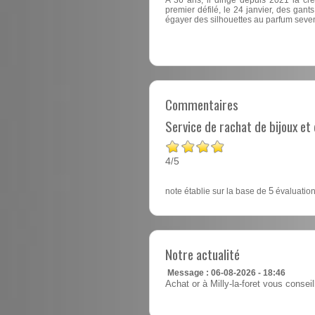
premier défilé, le 24 janvier, des ga
égayer des silhouettes au parfum seven
Commentaires
Service de rachat de bijoux e
4
5
/
note établie sur la base de
5
évaluation
Notre actualité
Message : 06-08-2026 - 18:46
Achat or à Milly-la-foret vous consei