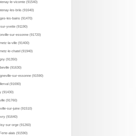
tenay-le-vicomte (91540)
tenay-les-briis (91640)
ges-les-bains (91470)
-sur-yvette (91190)
onville-sur-essonne (91720)
etz-la-ville (91400)
etz-le-chatel (91940)
gny (91350)
beville (91630)
gneville-sur-essonne (91590)
llerval (91690)
y (91430)
eville (91760)
ville-sur-juine (91510)
vry (91640)
isy-sur-orge (91260)
Ferte-alais (91590)