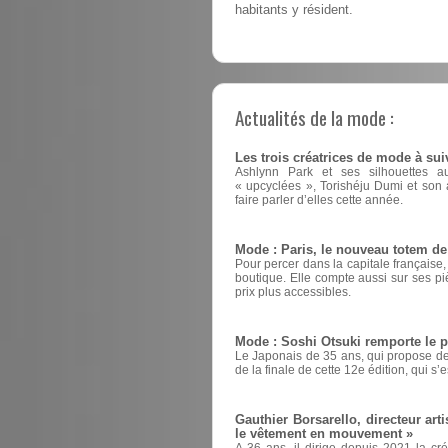
habitants y résident.
Actualités de la mode :
Les trois créatrices de mode à sui
Ashlynn Park et ses silhouettes a
« upcyclées », Torishéju Dumi et son a
faire parler d’elles cette année.
Mode : Paris, le nouveau totem d
Pour percer dans la capitale française
boutique. Elle compte aussi sur ses pi
prix plus accessibles.
Mode : Soshi Otsuki remporte le 
Le Japonais de 35 ans, qui propose des
de la finale de cette 12e édition, qui s’
Gauthier Borsarello, directeur arti
le vêtement en mouvement »
A 36 ans, il dirige depuis 2021 la cr