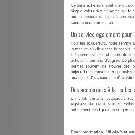
Certains acheteurs souhaitent valori
simple valeur des éléments qui le co
une esthétique au bijou à une vale
saura prendre en compte.
Un service également pour 
Pour les acquéreurs, notre service 
la mesure où elle donne la possibil
Fréquemment , les aheteurs de bijou
acheter à leur prix d'origine. De pl
permet souvent de trouver des ob
aujourd'hui introuvable et qui raviss
aux bijoux d'occasion afin d'investir 
Des acquéreurs à la recherc
En effet, certains acquéreurs rech
espèrent réaliser à plus ou moins
notamment des bijoux en or que nous
Pour information,
Milly-la-foret e