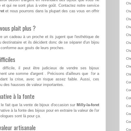
Cha
 et qui ne sont plus à votre goût. Contactez notre service
ret
et nous pourrons dans la plupart des cas vous en offrir
Ch
Cha
vous plait plus ?
Cha
Ch
re un cadeau à un proche et ils jugent que l'esthétique de
u destinataire et ils décident donc de se séparer d'un bijou
Cha
s conforme aux gouts de leurs proches.
Cha
ficiles
Che
Ch
ifficile, il peut être judicieux de vendre ses bijoux
ent une somme d'argent . Précisons d'ailleurs que l'or a
Chi
ndant la crise, avec un risque assez faible. Aussi, ces
Con
a eu des hausses de valeur importantes.
Cor
ative à la fonte
Cor
le fait que la vente de bijoux d'occasion sur
Milly-la-foret
Cou
ative à la fonte des bijoux pour en extraire la valeur de l'or
Cou
logues sont là pour ça.
Cou
aleur artisanale
Cou