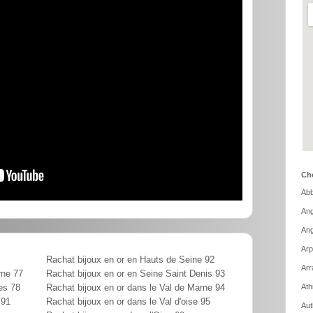
Cho
Abb
Ang
Ang
Arp
Rachat bijoux en or en Hauts de Seine 92
Arr
rne 77
Rachat bijoux en or en Seine Saint Denis 93
Ath
es 78
Rachat bijoux en or dans le Val de Marne 94
 91
Rachat bijoux en or dans le Val d'oise 95
Aut