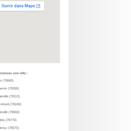
isissez une ville :
is (78660)
eres (78260)
inville (78113)
remont (78240)
ainville (78660)
elu (78770)
resy (78570)