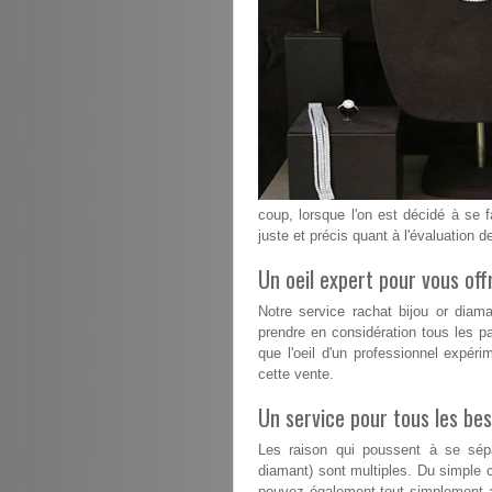
coup, lorsque l'on est décidé à se fa
juste et précis quant à l'évaluation d
Un oeil expert pour vous offr
Notre service rachat bijou or diam
prendre en considération tous les pa
que l'oeil d'un professionnel expéri
cette vente.
Un service pour tous les bes
Les raison qui poussent à se sépa
diamant) sont multiples. Du simple 
pouvez également tout simplement a