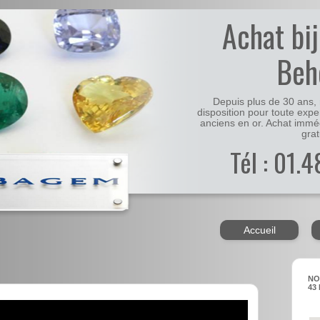
Achat bi
Beh
Depuis plus de 30 ans, 
disposition pour toute expe
anciens en or. Achat immé
grat
Tél : 01.
Accueil
NO
43 