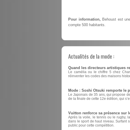
Pour information,
Behoust est une 
compte 500 habitants.
Actualités de la mode :
Quand les directeurs artistiques 
Le camélia ou le chiffre 5 chez Cha
réinventer les codes des maisons histo
Mode : Soshi Otsuki remporte le 
Le Japonais de 35 ans, qui propose des
de la finale de cette 12e édition, qui s’
Vuitton renforce sa présence sur l
Après la voile, le tennis ou le rugby
dans le sport de haut niveau. Surfant su
public pour cette compétition.