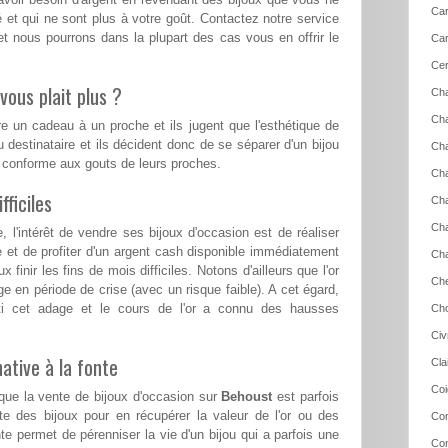
Car
 et qui ne sont plus à votre goût. Contactez notre service
t nous pourrons dans la plupart des cas vous en offrir le
Car
Cer
vous plait plus ?
Ch
Cha
re un cadeau à un proche et ils jugent que l'esthétique de
u destinataire et ils décident donc de se séparer d'un bijou
Cha
s conforme aux gouts de leurs proches.
Cha
ficiles
Cha
Cha
l'intérêt de vendre ses bijoux d'occasion est de réaliser
e et de profiter d'un argent cash disponible immédiatement
Ch
 finir les fins de mois difficiles. Notons d'ailleurs que l'or
Che
ge en période de crise (avec un risque faible). A cet égard,
ti cet adage et le cours de l'or a connu des hausses
Cho
Civ
ative à la fonte
Cla
Coi
 que la vente de bijoux d'occasion sur
Behoust
est parfois
te des bijoux pour en récupérer la valeur de l'or ou des
Con
te permet de pérenniser la vie d'un bijou qui a parfois une
Con