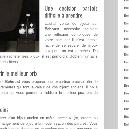
Boi
Une décision parfois
Boi
difficile à prendre
Boi
L'achat vente de bijoux sur
Boi
Behoust
nécessite souvent
Boi
une réflexion compliquée de
Boi
votre part car il n'est jamais
facile de se séparer de bijoux
Bon
auxquels on est attachés. Du
Bon
ire racheter ses bijoux, il est primordial d'obtenir un avis
e ces biens.
Bou
Bou
ir le meilleur prix
Bou
ant
Behoust
vous propose une expertise précise afin de
Bre
ramètres qui font la valeur de vos bijoux anciens. Il n'y a
menté qui vous permettra d'obtenir le meilleur prix lors de
Bre
Bru
oins
Buc
Buc
rer d'un bijou ancien en métal précieux (or, argent ou
changement de bijou à la modernisation des parures. Vous
Bul
voir besoin d'argent en revendant des bijoux que vous ne