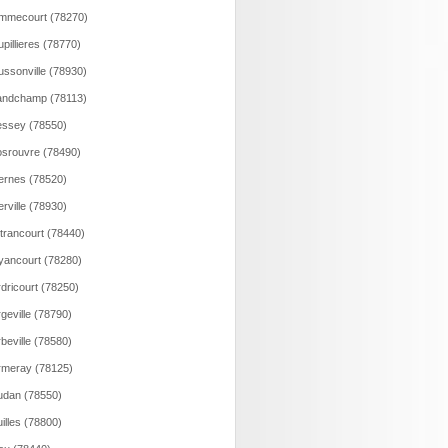
mmecourt (78270)
pillieres (78770)
ssonville (78930)
andchamp (78113)
ssey (78550)
srouvre (78490)
rnes (78520)
rville (78930)
trancourt (78440)
ancourt (78280)
dricourt (78250)
geville (78790)
beville (78580)
meray (78125)
dan (78550)
illes (78800)