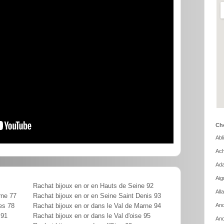
Cho
Abl
Ach
Ada
Aig
Rachat bijoux en or en Hauts de Seine 92
All
rne 77
Rachat bijoux en or en Seine Saint Denis 93
And
es 78
Rachat bijoux en or dans le Val de Marne 94
 91
Rachat bijoux en or dans le Val d'oise 95
And