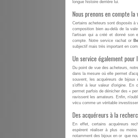
longue histoire derrière lui.
Nous prenons en compte la v
Certains acheteurs sont disposés à va
composition bien au-delà de la vale
l'artisan qui a créé et donné son 
compte. Notre service rachat or
Be
subjectif mais très important en com
Un service également pour 
Du point de vue des acheteurs, notr
dans la mesure où elle permet d'acqu
souvent, les acquéreurs de bijoux 
s'offrir à leur valeur d'origine. E
permet parfois de dénicher des « perl
ravissent les amateurs. Enfin, n'oubl
vécu comme un véritable investissem
Des acquéreurs à la recherc
En effet, certains acquéreurs rech
espèrent réaliser à plus ou moins
notamment des bijoux en or que nous