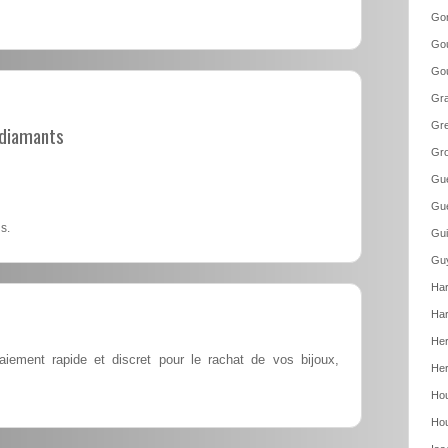
Go
Gou
Gou
Gr
Gre
t diamants
Gro
Gue
Gue
s.
Gui
Guy
Har
Har
Her
iement rapide et discret pour le rachat de vos bijoux,
Her
Hou
Hou