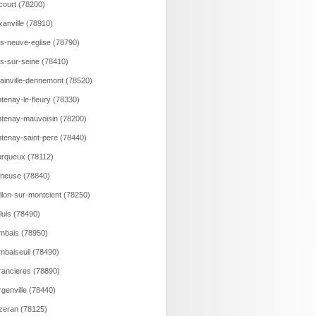
court (78200)
xanville (78910)
ns-neuve-eglise (78790)
ns-sur-seine (78410)
lainville-dennemont (78520)
tenay-le-fleury (78330)
tenay-mauvoisin (78200)
tenay-saint-pere (78440)
rqueux (78112)
neuse (78840)
llon-sur-montcient (78250)
luis (78490)
bais (78950)
baiseuil (78490)
ancieres (78890)
genville (78440)
eran (78125)