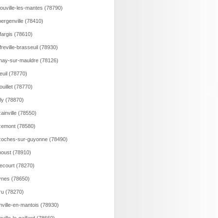
ouville-les-mantes (78790)
ergenville (78410)
fargis (78610)
freville-brasseuil (78930)
nay-sur-mauldre (78126)
euil (78770)
ouillet (78770)
lly (78870)
ainville (78550)
emont (78580)
oches-sur-guyonne (78490)
oust (78910)
ecourt (78270)
nes (78650)
ru (78270)
nville-en-mantois (78930)