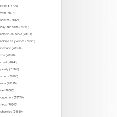
rgent (78790)
vent (78270)
spieres (78121)
issy-sur-seine (78290)
martin-en-serve (78111)
pierre-en-yvelines (78720)
nemarie (78550)
ron (78810)
court (78440)
uevilly (78920)
ncourt (78990)
ance (78125)
ne (78680)
ecquemont (78740)
rieux (78200)
cherolles (78810)