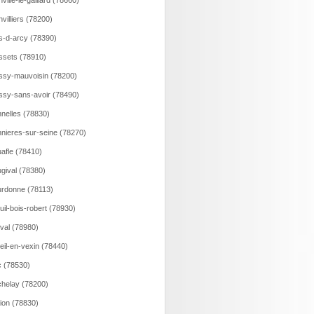
nville-le-gaillard (78660)
nvilliers (78200)
s-d-arcy (78390)
ssets (78910)
ssy-mauvoisin (78200)
ssy-sans-avoir (78490)
nelles (78830)
nieres-sur-seine (78270)
afle (78410)
gival (78380)
rdonne (78113)
uil-bois-robert (78930)
val (78980)
eil-en-vexin (78440)
 (78530)
helay (78200)
lion (78830)