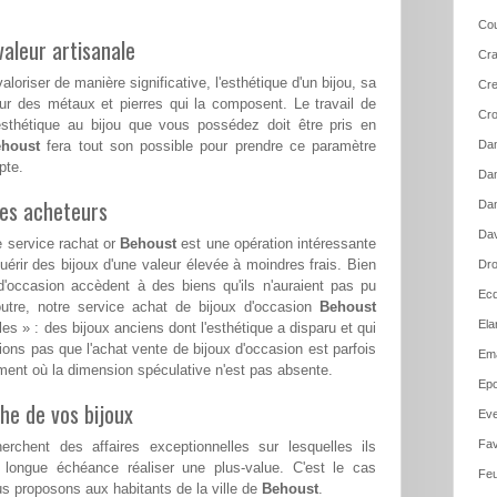
Cou
aleur artisanale
Cra
loriser de manière significative, l'esthétique d'un bijou, sa
Cre
ur des métaux et pierres qui la composent. Le travail de
Cro
esthétique au bijou que vous possédez doit être pris en
houst
fera tout son possible pour prendre ce paramètre
Dam
pte.
Dam
les acheteurs
Dan
Dav
e service rachat or
Behoust
est une opération intéressante
érir des bijoux d'une valeur élevée à moindres frais. Bien
Dro
d'occasion accèdent à des biens qu'ils n'auraient pas pu
Ecq
n outre, notre service achat de bijoux d'occasion
Behoust
Ela
es » : des bijoux anciens dont l'esthétique a disparu et qui
ions pas que l'achat vente de bijoux d'occasion est parfois
Em
ent où la dimension spéculative n'est pas absente.
Epo
he de vos bijoux
Ev
Fav
erchent des affaires exceptionnelles sur lesquelles ils
 longue échéance réaliser une plus-value. C'est le cas
Feu
 proposons aux habitants de la ville de
Behoust
.