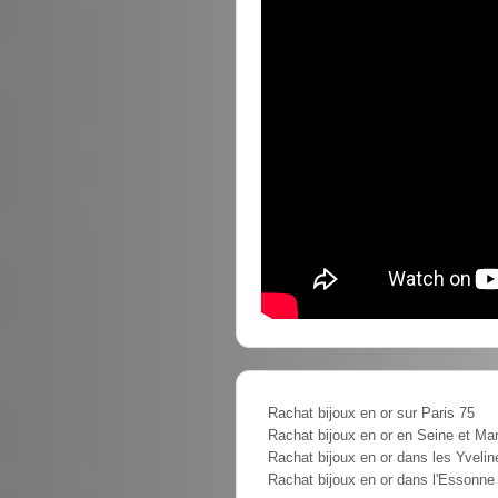
Rachat bijoux en or sur Paris 75
Rachat bijoux en or en Seine et Ma
Rachat bijoux en or dans les Yvelin
Rachat bijoux en or dans l'Essonne