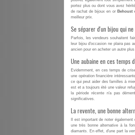
portez plus ou dont vous avez hérité
de rachat de bijoux en or
Behoust
e
meilleur prix.
Se séparer d'un bijou qui ne 
Parfois, les vendeurs souhaitent fai
leur bijou d'occasion ne plaira pas a
ancien pour en acheter un autre plu
Une aubaine en ces temps dif
Evidemment, en ces temps de crise, 
une opération financière intéressant
ce qui peut aider des familles à mieux
est et a toujours été une valeur refu
la période récente n'a pas démen
significatives.
La revente, une bonne altern
Il est important de noter également
une très bonne alternative à la fon
diamants. En effet, d'une part la ven