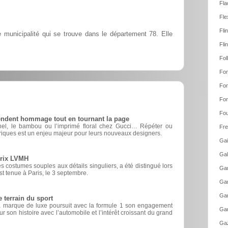
Fla
Fle
Fli
municipalité qui se trouve dans le département 78. Elle
Fli
Fol
Fon
Fon
Fon
Fou
rendent hommage tout en tournant la page
nel, le bambou ou l’imprimé floral chez Gucci… Répéter ou
Fre
riques est un enjeu majeur pour leurs nouveaux designers.
Gai
Gal
prix LVMH
 costumes souples aux détails singuliers, a été distingué lors
Gam
est tenue à Paris, le 3 septembre.
Gam
Gar
e terrain du sport
, la marque de luxe poursuit avec la formule 1 son engagement
Gar
r son histoire avec l’automobile et l’intérêt croissant du grand
Gaz