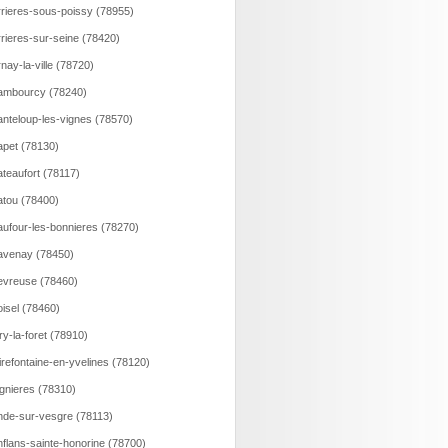
rieres-sous-poissy (78955)
rieres-sur-seine (78420)
nay-la-ville (78720)
ambourcy (78240)
nteloup-les-vignes (78570)
pet (78130)
teaufort (78117)
tou (78400)
ufour-les-bonnieres (78270)
avenay (78450)
vreuse (78460)
isel (78460)
ry-la-foret (78910)
irefontaine-en-yvelines (78120)
gnieres (78310)
de-sur-vesgre (78113)
flans-sainte-honorine (78700)