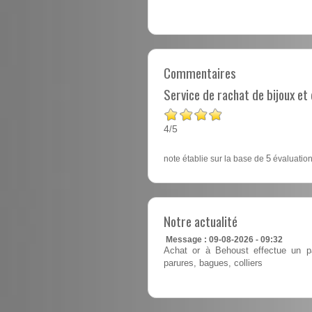
Commentaires
Service de rachat de bijoux e
4
5
/
note établie sur la base de
5
évaluation
Notre actualité
Message : 09-08-2026 - 09:32
Achat or à Behoust effectue un pa
parures, bagues, colliers