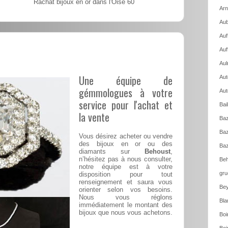
Rachat bijoux en or dans l'Oise 60
Arn
Aub
Auf
Auf
Aul
Une équipe de
Aut
gémmologues à votre
Aut
service pour l'achat et
Bai
la vente
Baz
Baz
Vous désirez acheter ou vendre
des bijoux en or ou des
Baz
diamants sur
Behoust
,
n’hésitez pas à nous consulter,
Beh
notre équipe est à votre
gru
disposition pour tout
renseignement et saura vous
Bey
orienter selon vos besoins.
Nous vous réglons
Bla
immédiatement le montant des
bijoux que nous vous achetons.
Boi