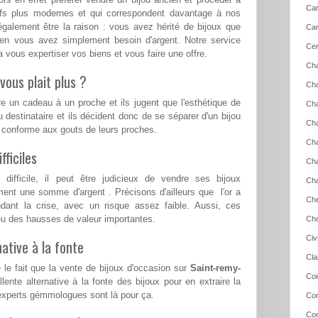
Car
eufs plus modernes et qui correspondent davantage à nos
également être la raison : vous avez hérité de bijoux que
Car
ien vous avez simplement besoin d'argent. Notre service
Cer
 vous expertiser vos biens et vous faire une offre.
Ch
vous plait plus ?
Cha
re un cadeau à un proche et ils jugent que l'esthétique de
Cha
u destinataire et ils décident donc de se séparer d'un bijou
Cha
s conforme aux gouts de leurs proches.
Cha
ficiles
Cha
ifficile, il peut être judicieux de vendre ses bijoux
Ch
ent une somme d'argent . Précisons d'ailleurs que l'or a
Che
ndant la crise, avec un risque assez faible. Aussi, ces
a eu des hausses de valeur importantes.
Cho
Civ
ative à la fonte
Cla
 le fait que la vente de bijoux d'occasion sur
Saint-remy-
Coi
ente alternative à la fonte des bijoux pour en extraire la
 experts gémmologues sont là pour ça.
Con
Con