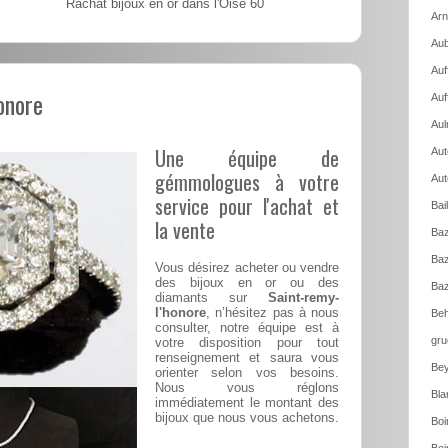
Rachat bijoux en or dans l'Oise 60
Arn
Aub
Auf
onore
Auf
Aul
Une équipe de
Aut
gémmologues à votre
Aut
service pour l'achat et
Bai
la vente
Baz
Baz
Vous désirez acheter ou vendre
des bijoux en or ou des
Baz
diamants sur
Saint-remy-
l'honore
, n’hésitez pas à nous
Beh
consulter, notre équipe est à
gru
votre disposition pour tout
renseignement et saura vous
Bey
orienter selon vos besoins.
Nous vous réglons
Bla
immédiatement le montant des
bijoux que nous vous achetons.
Boi