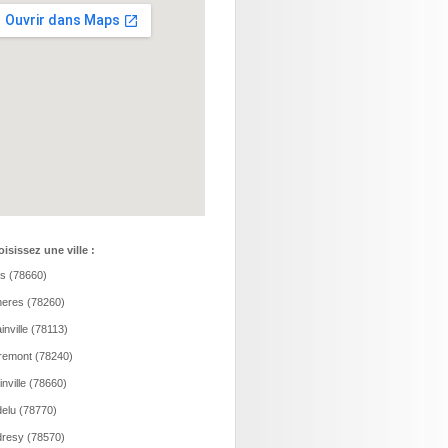
isissez une ville :
is (78660)
eres (78260)
inville (78113)
remont (78240)
ainville (78660)
elu (78770)
resy (78570)