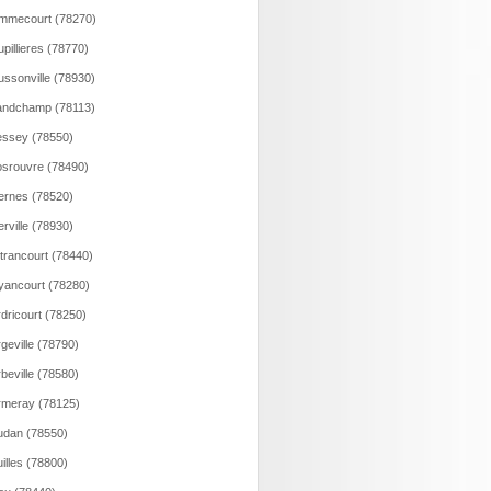
mmecourt (78270)
pillieres (78770)
ssonville (78930)
andchamp (78113)
ssey (78550)
srouvre (78490)
rnes (78520)
rville (78930)
trancourt (78440)
ancourt (78280)
dricourt (78250)
geville (78790)
beville (78580)
meray (78125)
dan (78550)
illes (78800)