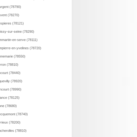
rgent (78790)
vent (78270)
spieres (78121)
issy-sur-seine (78290)
martin-en-serve (78111)
pierre-en-yvelines (78720)
nemarie (78550)
ron (78810)
court (78440)
uevilly (78920)
ncourt (78990)
ance (78125)
ne (78680)
ecquemont (78740)
rieux (78200)
cherolles (78810)