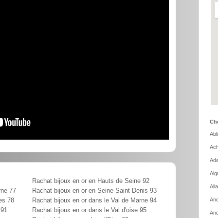
Cho
Abl
Ach
Ada
Aig
Rachat bijoux en or en Hauts de Seine 92
All
rne 77
Rachat bijoux en or en Seine Saint Denis 93
And
es 78
Rachat bijoux en or dans le Val de Marne 94
 91
Rachat bijoux en or dans le Val d'oise 95
And