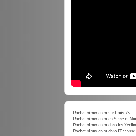
Rachat bijoux en or sur Paris 75
Rachat bijoux en or en Seine et Ma
Rachat bijoux en or dans les Yvelin
Rachat bijoux en or dans l'Essonne