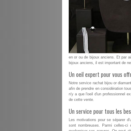
en or ou de bijoux anciens. Et par ai
bijoux anciens, il est important de n
Un oeil expert pour vous offr
Notre service rachat bijou or diaman
afin de prendre en considération tous
n'y a que l'oeil d'un professionnel e
de cette vente.
Un service pour tous les bes
Les motivations pour se séparer d'u
sont nombreuses. Parmi celles-ci 
moderniser ses parures. On peut alo