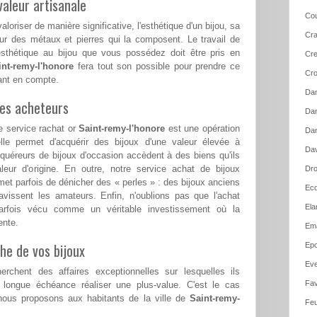
aleur artisanale
Cou
loriser de manière significative, l'esthétique d'un bijou, sa
Cra
ur des métaux et pierres qui la composent. Le travail de
esthétique au bijou que vous possédez doit être pris en
Cre
int-remy-l'honore
fera tout son possible pour prendre ce
Cro
tant en compte.
Dam
les acheteurs
Dam
e service rachat or
Saint-remy-l'honore
est une opération
Dan
le permet d'acquérir des bijoux d'une valeur élevée à
Dav
cquéreurs de bijoux d'occasion accèdent à des biens qu'ils
aleur d'origine. En outre, notre service achat de bijoux
Dro
et parfois de dénicher des « perles » : des bijoux anciens
Ecq
ravissent les amateurs. Enfin, n'oublions pas que l'achat
Ela
arfois vécu comme un véritable investissement où la
ente.
Em
he de vos bijoux
Epo
Ev
erchent des affaires exceptionnelles sur lesquelles ils
Fav
 longue échéance réaliser une plus-value. C'est le cas
ous proposons aux habitants de la ville de
Saint-remy-
Feu