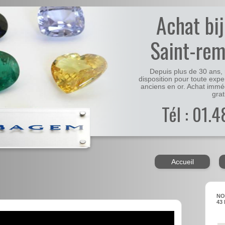
Achat bi
Saint-rem
Depuis plus de 30 ans, 
disposition pour toute expe
anciens en or. Achat immé
grat
Tél : 01.
Accueil
NO
43 