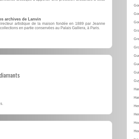
Go
Gou
es archives de Lanvin
Gou
directeur artistique de la maison fondée en 1889 par Jeanne
 collections en partie conservées au Palais Galliera, à Paris.
Gr
Gre
Gro
Gue
Gue
t diamants
Gui
Guy
Har
Har
s.
Her
Her
Hou
Hou