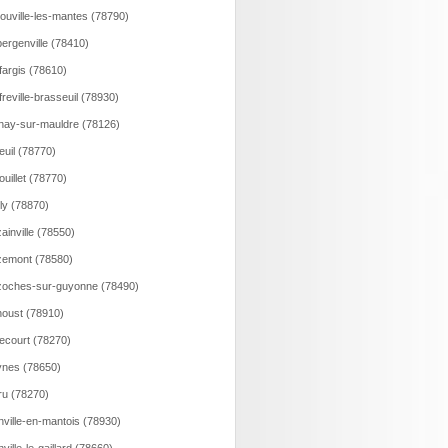
ouville-les-mantes (78790)
ergenville (78410)
fargis (78610)
freville-brasseuil (78930)
nay-sur-mauldre (78126)
euil (78770)
ouillet (78770)
lly (78870)
ainville (78550)
emont (78580)
oches-sur-guyonne (78490)
oust (78910)
ecourt (78270)
nes (78650)
ru (78270)
nville-en-mantois (78930)