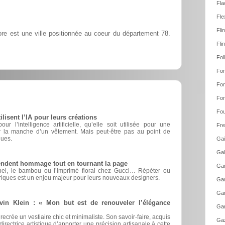
Fla
Fle
Fli
ore est une ville positionnée au coeur du département 78.
Fli
Fol
Fon
Fon
Fon
Fou
sent l’IA pour leurs créations
r l’intelligence artificielle, qu’elle soit utilisée pour une
Fre
er la manche d’un vêtement. Mais peut-être pas au point de
ques.
Gai
Gal
rendent hommage tout en tournant la page
Gam
nel, le bambou ou l’imprimé floral chez Gucci… Répéter ou
riques est un enjeu majeur pour leurs nouveaux designers.
Gam
Gar
vin Klein : « Mon but est de renouveler l’élégance
Gar
 recrée un vestiaire chic et minimaliste. Son savoir-faire, acquis
Gaz
irectrice artistique d’apporter une précision artisanale à cette