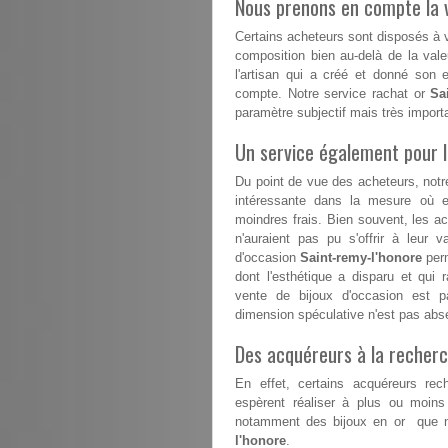
Nous prenons en compte la v
Certains acheteurs sont disposés à va
composition bien au-delà de la vale
l'artisan qui a créé et donné son 
compte. Notre service rachat or
Sa
paramètre subjectif mais très impor
Un service également pour 
Du point de vue des acheteurs, notr
intéressante dans la mesure où el
moindres frais. Bien souvent, les a
n'auraient pas pu s'offrir à leur v
d'occasion
Saint-remy-l'honore
perm
dont l'esthétique a disparu et qui 
vente de bijoux d'occasion est p
dimension spéculative n'est pas abs
Des acquéreurs à la recherc
En effet, certains acquéreurs rech
espèrent réaliser à plus ou moins
notamment des bijoux en or que n
l'honore
.