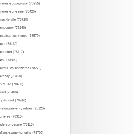
rieres-sous-poissy (78955)
rieres-sur-seine (78420)
nay-la-ville (78720)
ambourcy (78240)
nteloup-les-vignes (78570)
pet (78130)
teaufort (78117)
tou (78400)
ufour-les-bonnieres (78270)
avenay (78450)
vreuse (78460)
isel (78460)
ry-la-foret (78910)
irefontaine-en-yvelines (78120)
gnieres (78310)
de-sur-vesgre (78113)
flans-sainte-honorine (78700)