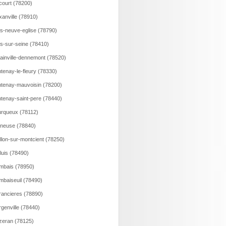
court (78200)
xanville (78910)
ns-neuve-eglise (78790)
ns-sur-seine (78410)
lainville-dennemont (78520)
tenay-le-fleury (78330)
tenay-mauvoisin (78200)
tenay-saint-pere (78440)
rqueux (78112)
neuse (78840)
llon-sur-montcient (78250)
luis (78490)
bais (78950)
baiseuil (78490)
ancieres (78890)
genville (78440)
eran (78125)