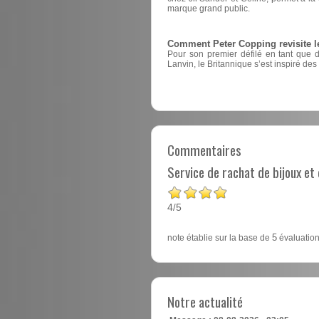
marque grand public.
Comment Peter Copping revisite l
Pour son premier défilé en tant que 
Lanvin, le Britannique s’est inspiré des
Commentaires
Service de rachat de bijoux e
4
5
/
note établie sur la base de
5
évaluation
Notre actualité