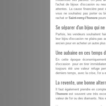
l'achat de bijoux d'occasion ou n
attentes. La cause financière peut 
vous ne souhaitez pas porter ou b
rachat or
Saint-remy-l'honore
pourra
Se séparer d'un bijou qui ne 
Parfois, les vendeurs souhaitent fai
leur bijou d'occasion ne plaira pas a
ancien pour en acheter un autre plu
Une aubaine en ces temps dif
En cette époque économiquement d
d'occasion pour en tirer immédiatem
toujours été une valeur refuge pe
derniers temps, avec la crise, l'or 
La revente, une bonne altern
Il faut également prendre en compte
l'honore
est souvent une très excell
valeur de l'or ou des diamants. Nos