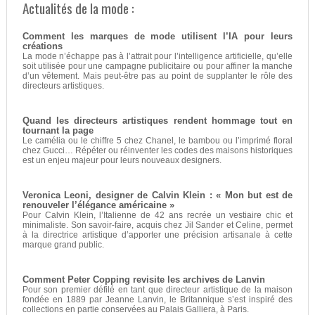
Actualités de la mode :
Comment les marques de mode utilisent l’IA pour leurs
créations
La mode n’échappe pas à l’attrait pour l’intelligence artificielle, qu’elle
soit utilisée pour une campagne publicitaire ou pour affiner la manche
d’un vêtement. Mais peut-être pas au point de supplanter le rôle des
directeurs artistiques.
Quand les directeurs artistiques rendent hommage tout en
tournant la page
Le camélia ou le chiffre 5 chez Chanel, le bambou ou l’imprimé floral
chez Gucci… Répéter ou réinventer les codes des maisons historiques
est un enjeu majeur pour leurs nouveaux designers.
Veronica Leoni, designer de Calvin Klein : « Mon but est de
renouveler l’élégance américaine »
Pour Calvin Klein, l’Italienne de 42 ans recrée un vestiaire chic et
minimaliste. Son savoir-faire, acquis chez Jil Sander et Celine, permet
à la directrice artistique d’apporter une précision artisanale à cette
marque grand public.
Comment Peter Copping revisite les archives de Lanvin
Pour son premier défilé en tant que directeur artistique de la maison
fondée en 1889 par Jeanne Lanvin, le Britannique s’est inspiré des
collections en partie conservées au Palais Galliera, à Paris.