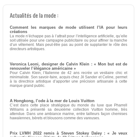
Actualités de la mode :
Comment les marques de mode utilisent l’IA pour leurs
créations
La mode n’échappe pas à l’attrait pour l’intelligence artificielle, qu’elle
soit utilisée pour une campagne publicitaire ou pour affiner la manche
d’un vêtement. Mais peut-être pas au point de supplanter le rôle des
directeurs artistiques.
Veronica Leoni, designer de Calvin Klein : « Mon but est de
renouveler l’élégance américaine »
Pour Calvin Klein, l’Italienne de 42 ans recrée un vestiaire chic et
minimaliste. Son savoir-faire, acquis chez Jil Sander et Celine, permet
à la directrice artistique d’apporter une précision artisanale à cette
marque grand public.
A Hongkong, l’ode à la mer de Louis Vuitton
C’est dans cette place stratégique du monde du luxe que Pharrell
Williams a présenté sa deuxième collection Vuitton homme, très
attendue. Dans une ambiance marine, entre tailleurs façon chemises
hawaïennes, bérets et blousons comme des vareuses.
Prix LVMH 2022 remis à Steven Stokey Daley : « Je veux