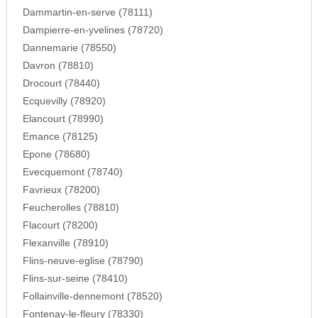
Dammartin-en-serve (78111)
Dampierre-en-yvelines (78720)
Dannemarie (78550)
Davron (78810)
Drocourt (78440)
Ecquevilly (78920)
Elancourt (78990)
Emance (78125)
Epone (78680)
Evecquemont (78740)
Favrieux (78200)
Feucherolles (78810)
Flacourt (78200)
Flexanville (78910)
Flins-neuve-eglise (78790)
Flins-sur-seine (78410)
Follainville-dennemont (78520)
Fontenay-le-fleury (78330)