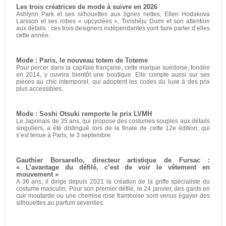
Les trois créatrices de mode à suivre en 2026
Ashlynn Park et ses silhouettes aux lignes nettes, Ellen Hodakova
Larsson et ses robes « upcyclées », Torishéju Dumi et son attention
aux détails : ces trois designers indépendantes vont faire parler d’elles
cette année.
Mode : Paris, le nouveau totem de Toteme
Pour percer dans la capitale française, cette marque suédoise, fondée
en 2014, y ouvrira bientôt une boutique. Elle compte aussi sur ses
pièces au chic intemporel, qui adoptent les codes du luxe à des prix
plus accessibles.
Mode : Soshi Otsuki remporte le prix LVMH
Le Japonais de 35 ans, qui propose des costumes souples aux détails
singuliers, a été distingué lors de la finale de cette 12e édition, qui
s’est tenue à Paris, le 3 septembre.
Gauthier Borsarello, directeur artistique de Fursac :
« L’avantage du défilé, c’est de voir le vêtement en
mouvement »
A 36 ans, il dirige depuis 2021 la création de la griffe spécialiste du
costume masculin. Pour son premier défilé, le 24 janvier, des gants en
cuir moutarde ou une chemise rose framboise sont venus égayer des
silhouettes au parfum seventies.