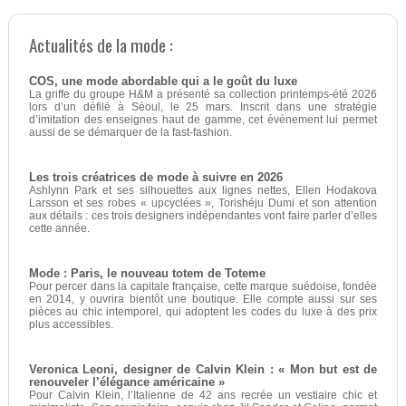
Actualités de la mode :
COS, une mode abordable qui a le goût du luxe
La griffe du groupe H&M a présenté sa collection printemps-été 2026
lors d’un défilé à Séoul, le 25 mars. Inscrit dans une stratégie
d’imitation des enseignes haut de gamme, cet événement lui permet
aussi de se démarquer de la fast-fashion.
Les trois créatrices de mode à suivre en 2026
Ashlynn Park et ses silhouettes aux lignes nettes, Ellen Hodakova
Larsson et ses robes « upcyclées », Torishéju Dumi et son attention
aux détails : ces trois designers indépendantes vont faire parler d’elles
cette année.
Mode : Paris, le nouveau totem de Toteme
Pour percer dans la capitale française, cette marque suédoise, fondée
en 2014, y ouvrira bientôt une boutique. Elle compte aussi sur ses
pièces au chic intemporel, qui adoptent les codes du luxe à des prix
plus accessibles.
Veronica Leoni, designer de Calvin Klein : « Mon but est de
renouveler l’élégance américaine »
Pour Calvin Klein, l’Italienne de 42 ans recrée un vestiaire chic et