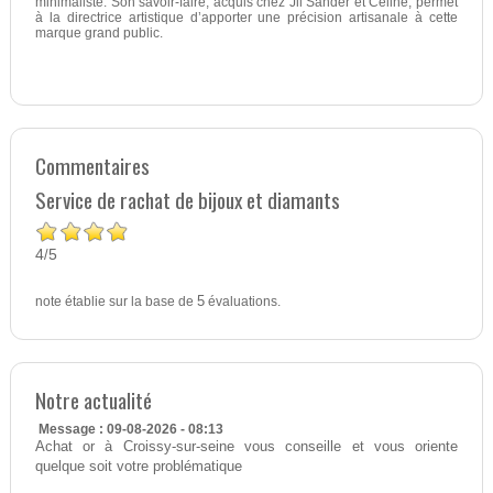
minimaliste. Son savoir-faire, acquis chez Jil Sander et Celine, permet
à la directrice artistique d’apporter une précision artisanale à cette
marque grand public.
Commentaires
Service de rachat de bijoux et diamants
4
5
/
note établie sur la base de
5
évaluations.
Notre actualité
Message : 09-08-2026 - 08:13
Achat or à Croissy-sur-seine vous conseille et vous oriente
quelque soit votre problématique