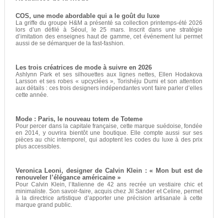
COS, une mode abordable qui a le goût du luxe
La griffe du groupe H&M a présenté sa collection printemps-été 2026
lors d’un défilé à Séoul, le 25 mars. Inscrit dans une stratégie
d’imitation des enseignes haut de gamme, cet événement lui permet
aussi de se démarquer de la fast-fashion.
Les trois créatrices de mode à suivre en 2026
Ashlynn Park et ses silhouettes aux lignes nettes, Ellen Hodakova
Larsson et ses robes « upcyclées », Torishéju Dumi et son attention
aux détails : ces trois designers indépendantes vont faire parler d’elles
cette année.
Mode : Paris, le nouveau totem de Toteme
Pour percer dans la capitale française, cette marque suédoise, fondée
en 2014, y ouvrira bientôt une boutique. Elle compte aussi sur ses
pièces au chic intemporel, qui adoptent les codes du luxe à des prix
plus accessibles.
Veronica Leoni, designer de Calvin Klein : « Mon but est de
renouveler l’élégance américaine »
Pour Calvin Klein, l’Italienne de 42 ans recrée un vestiaire chic et
minimaliste. Son savoir-faire, acquis chez Jil Sander et Celine, permet
à la directrice artistique d’apporter une précision artisanale à cette
marque grand public.