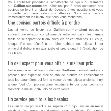
Vous souhaitez procéder à l’achat/vente de bijoux ou diamants
sur
Gaillon-sur-montcient
, n’hésitez pas à nous contacter, nos
équipes se feront un plaisir de répondre à vos questions et vous
conseiller au mieux selon vos attentes. Nous vous payons
immédiatement les bijoux que nous vous rachetons.
Une décision parfois difficile à prendre
L'achat vente de bijoux sur
Gaillon-sur-montcient
nécessite
souvent une réflexion compliquée de votre part car il n'est jamais
facile de se séparer de bijoux auxquels on est attachés. Du coup,
lorsque l'on est décidé à se faire racheter ses bijoux, il est
primordial d'obtenir un avis juste et précis quant à l'évaluation de
ces biens.
Un oeil expert pour vous offrir le meilleur prix
Notre service rachat bijou or diamant
Gaillon-sur-montcient
vous
propose une expertise précise afin de prendre en considération
tous les paramètres qui font la valeur de vos bijoux anciens. Il n'y
a que l'oeil d'un professionnel expérimenté qui vous permettra
d'obtenir le meilleur prix lors de cette vente.
Un service pour tous les besoins
Les raison qui poussent à se séparer d'un bijou ancien en métal
précieux (or, argent ou diamant) sont multiples. Du simple