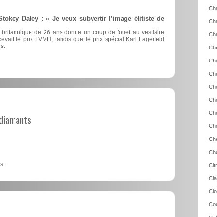
Cha
okey Daley : « Je veux subvertir l’image élitiste de
Cha
ur britannique de 26 ans donne un coup de fouet au vestiaire
Cha
recevait le prix LVMH, tandis que le prix spécial Karl Lagerfeld
s.
Che
Che
Che
Che
Che
Che
t diamants
Che
Che
Cho
s.
Cit
Cla
Clo
Coc