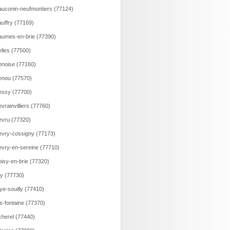
uconin-neufmontiers (77124)
uffry (77169)
umes-en-brie (77390)
lles (77500)
noise (77160)
nou (77570)
ssy (77700)
vrainvilliers (77760)
vru (77320)
vry-cossigny (77173)
vry-en-sereine (77710)
isy-en-brie (77320)
ry (77730)
ye-souilly (77410)
s-fontaine (77370)
herel (77440)