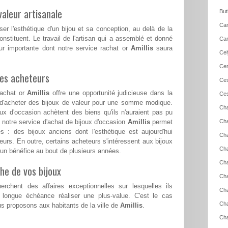
aleur artisanale
But
Can
ser l'esthétique d'un bijou et sa conception, au delà de la
nstituent. Le travail de l'artisan qui a assemblé et donné
Car
ur importante dont notre service rachat or
Amillis
saura
Cel
Cer
les acheteurs
Ces
 achat or
Amillis
offre une opportunité judicieuse dans la
Ces
é d'acheter des bijoux de valeur pour une somme modique.
Cha
x d'occasion achètent des biens qu'ils n'auraient pas pu
s, notre service d'achat de bijoux d'occasion
Amillis
permet
Cha
s : des bijoux anciens dont l'esthétique est aujourd'hui
Cha
eurs. En outre, certains acheteurs s'intéressent aux bijoux
Cha
er un bénéfice au bout de plusieurs années.
Cha
he de vos bijoux
Cha
erchent des affaires exceptionnelles sur lesquelles ils
Cha
 longue échéance réaliser une plus-value. C'est le cas
Ch
 proposons aux habitants de la ville de
Amillis
.
Cha