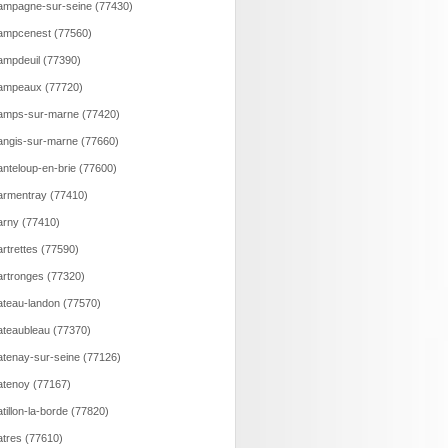
mpagne-sur-seine (77430)
ampcenest (77560)
mpdeuil (77390)
ampeaux (77720)
amps-sur-marne (77420)
ngis-sur-marne (77660)
nteloup-en-brie (77600)
rmentray (77410)
rny (77410)
rtrettes (77590)
rtronges (77320)
teau-landon (77570)
teaubleau (77370)
tenay-sur-seine (77126)
tenoy (77167)
tillon-la-borde (77820)
tres (77610)