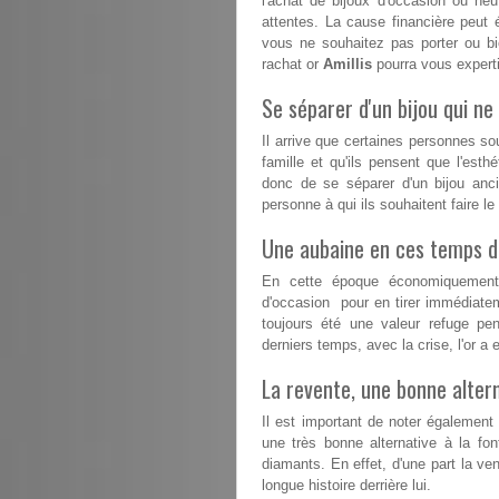
l'achat de bijoux d'occasion ou n
attentes. La cause financière peut 
vous ne souhaitez pas porter ou b
rachat or
Amillis
pourra vous experti
Se séparer d'un bijou qui ne 
Il arrive que certaines personnes s
famille et qu'ils pensent que l'esthé
donc de se séparer d'un bijou anc
personne à qui ils souhaitent faire l
Une aubaine en ces temps dif
En cette époque économiquement d
d'occasion pour en tirer immédiatem
toujours été une valeur refuge pe
derniers temps, avec la crise, l'or 
La revente, une bonne altern
Il est important de noter également
une très bonne alternative à la fon
diamants. En effet, d'une part la ven
longue histoire derrière lui.