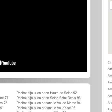
Cho
Ach
Ami
Amp
And
Rachat bijoux en or en Hauts de Seine 92
Ann
rne 77
Rachat bijoux en or en Seine Saint Denis 93
Arb
es 78
Rachat bijoux en or dans le Val de Marne 94
 91
Rachat bijoux en or dans le Val d'oise 95
Arg