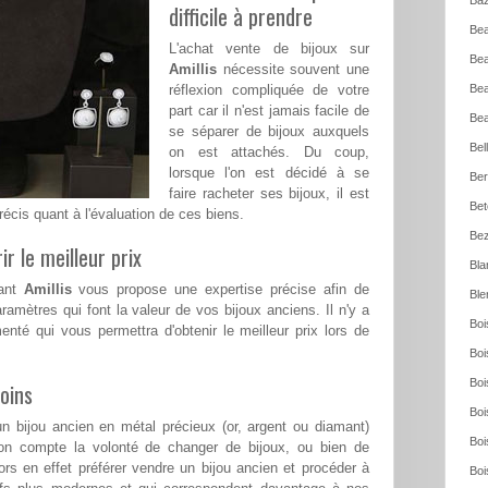
Baz
difficile à prendre
Bea
L'achat vente de bijoux sur
Bea
Amillis
nécessite souvent une
réflexion compliquée de votre
Bea
part car il n'est jamais facile de
Bea
se séparer de bijoux auxquels
Bel
on est attachés. Du coup,
lorsque l'on est décidé à se
Ber
faire racheter ses bijoux, il est
Bet
précis quant à l'évaluation de ces biens.
Bez
ir le meilleur prix
Bla
mant
Amillis
vous propose une expertise précise afin de
Ble
ramètres qui font la valeur de vos bijoux anciens. Il n'y a
Boi
menté qui vous permettra d'obtenir le meilleur prix lors de
Boi
Boi
oins
Boi
n bijou ancien en métal précieux (or, argent ou diamant)
Boi
on compte la volonté de changer de bijoux, ou bien de
rs en effet préférer vendre un bijou ancien et procéder à
Boi