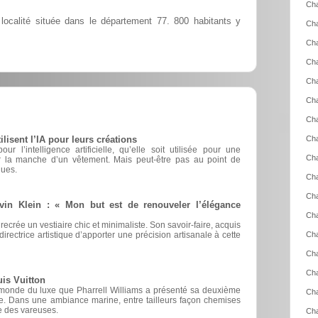
Cha
localité située dans le département 77. 800 habitants y
Ch
Cha
Ch
Ch
Cha
Cha
Cha
sent l’IA pour leurs créations
r l’intelligence artificielle, qu’elle soit utilisée pour une
Cha
er la manche d’un vêtement. Mais peut-être pas au point de
ques.
Cha
Cha
vin Klein : « Mon but est de renouveler l’élégance
Cha
 recrée un vestiaire chic et minimaliste. Son savoir-faire, acquis
irectrice artistique d’apporter une précision artisanale à cette
Cha
Cha
Cha
is Vuitton
 monde du luxe que Pharrell Williams a présenté sa deuxième
Cha
ue. Dans une ambiance marine, entre tailleurs façon chemises
 des vareuses.
Cha