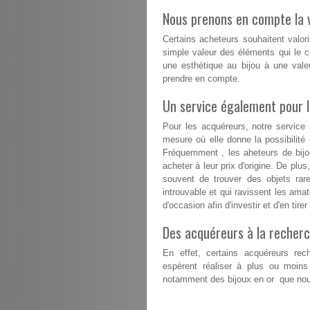
Nous prenons en compte la v
Certains acheteurs souhaitent valori
simple valeur des éléments qui le co
une esthétique au bijou à une vale
prendre en compte.
Un service également pour 
Pour les acquéreurs, notre service
mesure où elle donne la possibilit
Fréquemment , les aheteurs de bijou
acheter à leur prix d'origine. De plu
souvent de trouver des objets rare
introuvable et qui ravissent les amat
d'occasion afin d'investir et d'en tir
Des acquéreurs à la recherc
En effet, certains acquéreurs rech
espèrent réaliser à plus ou moins
notamment des bijoux en or que nous