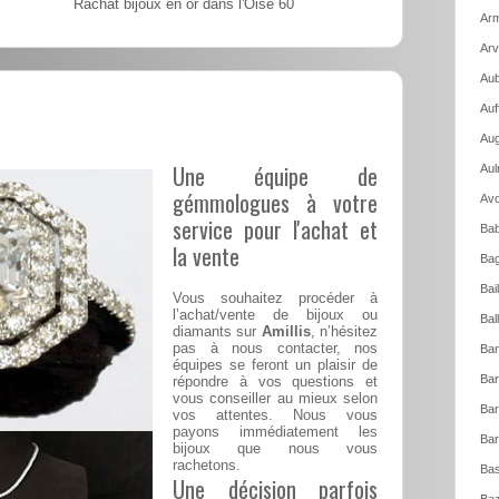
Rachat bijoux en or dans l'Oise 60
Arm
Arv
Aub
Auf
Aug
Une équipe de
Aul
gémmologues à votre
Avo
service pour l'achat et
Bab
la vente
Bag
Bai
Vous souhaitez procéder à
l’achat/vente de bijoux ou
Bal
diamants sur
Amillis
, n’hésitez
pas à nous contacter, nos
Ban
équipes se feront un plaisir de
Bar
répondre à vos questions et
vous conseiller au mieux selon
Bar
vos attentes. Nous vous
payons immédiatement les
Bar
bijoux que nous vous
rachetons.
Bas
Une décision parfois