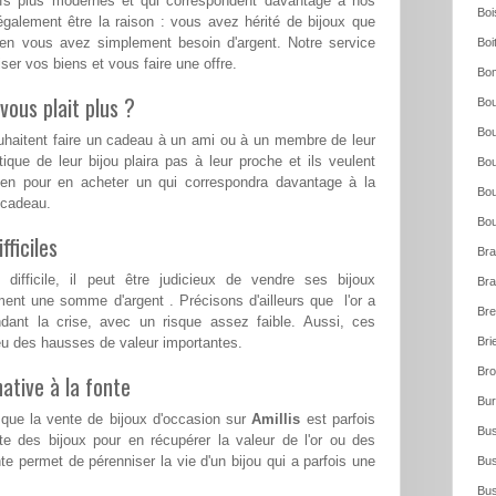
eufs plus modernes et qui correspondent davantage à nos
Boi
également être la raison : vous avez hérité de bijoux que
ien vous avez simplement besoin d'argent. Notre service
Boi
ser vos biens et vous faire une offre.
Bo
vous plait plus ?
Bou
Bou
ouhaitent faire un cadeau à un ami ou à un membre de leur
tique de leur bijou plaira pas à leur proche et ils veulent
Bou
ien pour en acheter un qui correspondra davantage à la
Bou
e cadeau.
Bou
ficiles
Bra
ifficile, il peut être judicieux de vendre ses bijoux
Bra
ent une somme d'argent . Précisons d'ailleurs que l'or a
Bre
ndant la crise, avec un risque assez faible. Aussi, ces
a eu des hausses de valeur importantes.
Bri
Bro
ative à la fonte
Bur
 que la vente de bijoux d'occasion sur
Amillis
est parfois
Bus
te des bijoux pour en récupérer la valeur de l'or ou des
te permet de pérenniser la vie d'un bijou qui a parfois une
Bus
Bus