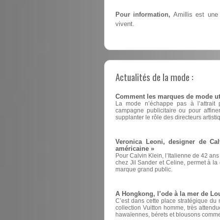
Pour information,
Amillis est une 
vivent.
Actualités de la mode :
Comment les marques de mode utili
La mode n’échappe pas à l’attrait pou
campagne publicitaire ou pour affin
supplanter le rôle des directeurs artisti
Veronica Leoni, designer de Cal
américaine »
Pour Calvin Klein, l’Italienne de 42 ans
chez Jil Sander et Celine, permet à la d
marque grand public.
A Hongkong, l’ode à la mer de Lou
C’est dans cette place stratégique du
collection Vuitton homme, très attend
hawaïennes, bérets et blousons comme