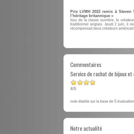
Prix LVMH 2022 remis à Steven St
l’héritage britannique »
Issu de la classe ouvrière, le créate
traditionnel anglais. Jeudi 2 juin, il 
récompensait deux créateurs américain
Commentaires
Service de rachat de bijoux e
4
5
/
note établie sur la base de
5
évaluation
Notre actualité