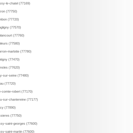
ssy-le-chatel (77169)
tron (77750)
mbon (77720)
gligny (77570)
lancourt (77760)
leurs (77580)
rron-marlotte (77780)
tigny (77470)
nsles (77620)
y-sur-seine (77480)
au (77720)
e-comte-robert (77170)
u-sur-chantereine (77177)
cy (77890)
sieres (77750)
sy-saint-georges (77600)
sy-saint-martin (77600)