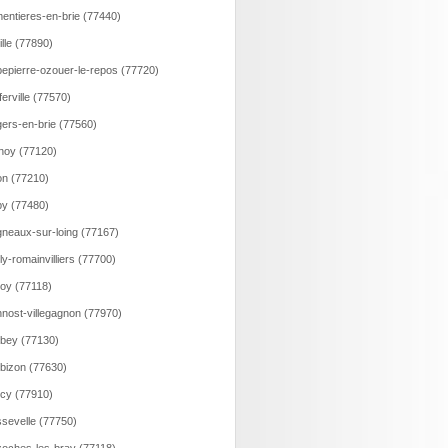
entieres-en-brie (77440)
ille (77890)
epierre-ozouer-le-repos (77720)
ferville (77570)
ers-en-brie (77560)
noy (77120)
n (77210)
y (77480)
neaux-sur-loing (77167)
lly-romainvilliers (77700)
loy (77118)
nost-villegagnon (77970)
bey (77130)
bizon (77630)
cy (77910)
sevelle (77750)