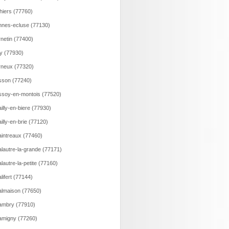
hiers (77760)
nes-ecluse (77130)
netin (77400)
y (77930)
neux (77320)
son (77240)
soy-en-montois (77520)
illy-en-biere (77930)
illy-en-brie (77120)
intreaux (77460)
lautre-la-grande (77171)
lautre-la-petite (77160)
lifert (77144)
lmaison (77650)
ambry (77910)
migny (77260)