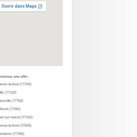
isissez une ville :
eres-la-foret (77760)
llis (77120)
onville (77760)
rezel (77390)
et-sur-marne (77410)
onne-la-foret (77630)
entieres (77390)