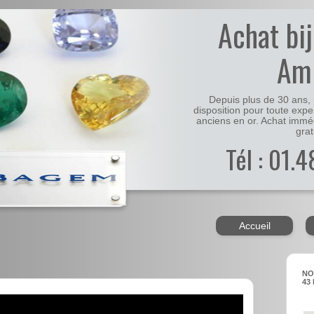
Achat bi
Ami
Depuis plus de 30 ans, 
disposition pour toute expe
anciens en or. Achat immé
grat
Tél : 01.
Accueil
NO
43 