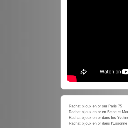
Rachat bijoux en or sur Paris 75
Rachat bijoux en or en Seine et Ma
Rachat bijoux en or dans les Yvelin
Rachat bijoux en or dans l'Essonne