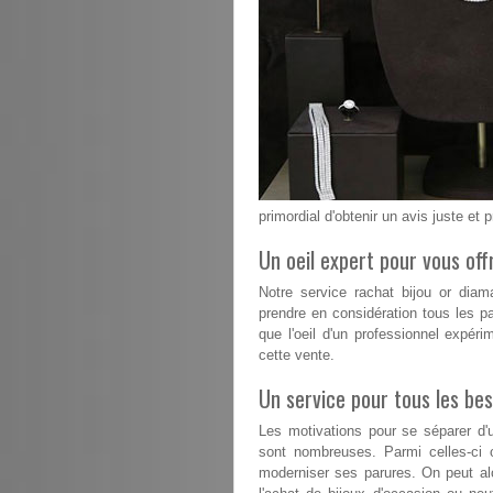
primordial d'obtenir un avis juste et 
Un oeil expert pour vous offr
Notre service rachat bijou or dia
prendre en considération tous les pa
que l'oeil d'un professionnel expéri
cette vente.
Un service pour tous les bes
Les motivations pour se séparer d'u
sont nombreuses. Parmi celles-ci 
moderniser ses parures. On peut alo