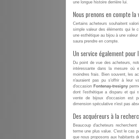
une longue histoire derrière lui.
Nous prenons en compte la v
Certains acheteurs souhaitent valori
simple valeur des éléments qui le co
une esthétique au bijou à une valeur
saura prendre en compte.
Un service également pour 
Du point de vue des acheteurs, not
intéressante dans la mesure où el
moindres frais. Bien souvent, les a
n'auraient pas pu s'offrir à leur v
d'occasion
Fontenay-tresigny
perme
dont l'esthétique a disparu et qui 
vente de bijoux d'occasion est p
dimension spéculative n'est pas abs
Des acquéreurs à la recherc
Beaucoup d'acheteurs recherchent d
terme une plus value. C'est le cas 
que nous proposons aux habitants de