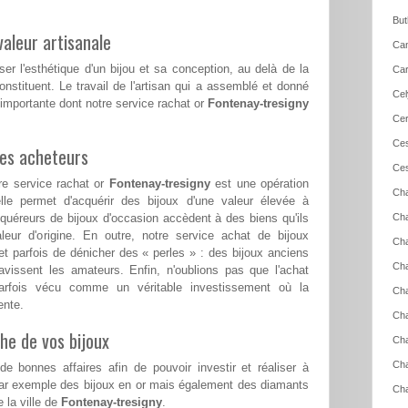
But
aleur artisanale
Can
ser l'esthétique d'un bijou et sa conception, au delà de la
Car
nstituent. Le travail de l'artisan qui a assemblé et donné
Cel
 importante dont notre service rachat or
Fontenay-tresigny
Cer
Ces
les acheteurs
Ces
re service rachat or
Fontenay-tresigny
est une opération
Cha
le permet d'acquérir des bijoux d'une valeur élevée à
cquéreurs de bijoux d'occasion accèdent à des biens qu'ils
Cha
aleur d'origine. En outre, notre service achat de bijoux
Cha
t parfois de dénicher des « perles » : des bijoux anciens
Cha
ravissent les amateurs. Enfin, n'oublions pas que l'achat
arfois vécu comme un véritable investissement où la
Cha
ente.
Cha
he de vos bijoux
Cha
Ch
e bonnes affaires afin de pouvoir investir et réaliser à
par exemple des bijoux en or mais également des diamants
Cha
 la ville de
Fontenay-tresigny
.