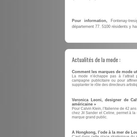
Pour information,
Fontenay-tres
département 77. 5100 résidents y hab
Actualités de la mode :
Comment les marques de mode utili
La mode n’échappe pas à l’attrait pou
campagne publicitaire ou pour affin
supplanter le rôle des directeurs artisti
Veronica Leoni, designer de Cal
américaine »
Pour Calvin Klein, l’Italienne de 42 ans
chez Jil Sander et Celine, permet à la d
marque grand public.
A Hongkong, l’ode à la mer de Lou
C’est dans cette place stratégique du