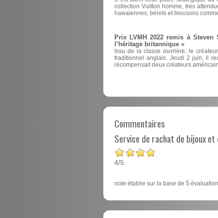
collection Vuitton homme, très attend
hawaïennes, bérets et blousons comme
Prix LVMH 2022 remis à Steven St
l’héritage britannique »
Issu de la classe ouvrière, le créate
traditionnel anglais. Jeudi 2 juin, il 
récompensait deux créateurs américain
Commentaires
Service de rachat de bijoux e
4
5
/
note établie sur la base de
5
évaluation