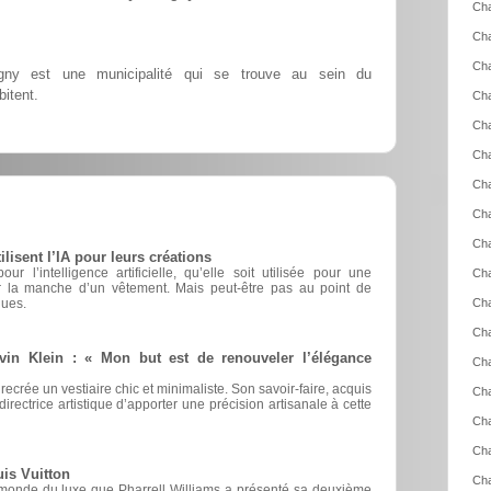
Cha
Ch
Cha
igny est une municipalité qui se trouve au sein du
itent.
Ch
Ch
Cha
Cha
Cha
Cha
sent l’IA pour leurs créations
r l’intelligence artificielle, qu’elle soit utilisée pour une
Cha
er la manche d’un vêtement. Mais peut-être pas au point de
ques.
Cha
Cha
vin Klein : « Mon but est de renouveler l’élégance
Cha
 recrée un vestiaire chic et minimaliste. Son savoir-faire, acquis
Cha
irectrice artistique d’apporter une précision artisanale à cette
Cha
Cha
is Vuitton
Cha
 monde du luxe que Pharrell Williams a présenté sa deuxième