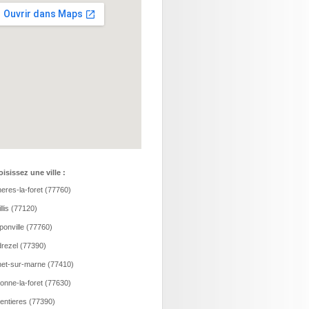
isissez une ville :
eres-la-foret (77760)
llis (77120)
onville (77760)
rezel (77390)
et-sur-marne (77410)
onne-la-foret (77630)
entieres (77390)