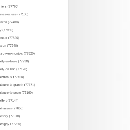
hiers (77760)
nes-ecluse (77130)
netin (77400)
y (77930)
neux (77320)
son (77240)
soy-en-montois (77520)
illy-en-biere (77930)
illy-en-brie (77120)
intreaux (77460)
lautre-la-grande (77171)
lautre-la-petite (77160)
lifert (77144)
lmaison (77650)
ambry (77910)
migny (77260)