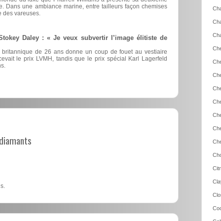
ue. Dans une ambiance marine, entre tailleurs façon chemises
Cha
 des vareuses.
Cha
Cha
okey Daley : « Je veux subvertir l’image élitiste de
Che
ur britannique de 26 ans donne un coup de fouet au vestiaire
recevait le prix LVMH, tandis que le prix spécial Karl Lagerfeld
Che
s.
Che
Che
Che
Che
Che
t diamants
Che
Cho
Cit
Cla
s.
Clo
Coc