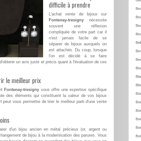
Baz
difficile à prendre
Bea
L'achat vente de bijoux sur
Bea
Fontenay-tresigny
nécessite
souvent une réflexion
Bea
compliquée de votre part car il
Bea
n'est jamais facile de se
Bel
séparer de bijoux auxquels on
est attachés. Du coup, lorsque
Ber
l'on est décidé à se faire
Bet
 d'obtenir un avis juste et précis quant à l'évaluation de ces
Bez
Bla
ir le meilleur prix
Ble
ant
Fontenay-tresigny
vous offre une expertise spécifique
Boi
le des éléments qui constituent la valeur de vos bijoux
t peut vous permettre de tirer le meilleur parti d'une vente
Boi
Boi
oins
Boi
Boi
rer d'un bijou ancien en métal précieux (or, argent ou
changement de bijou à la modernisation des parures. Vous
Boi