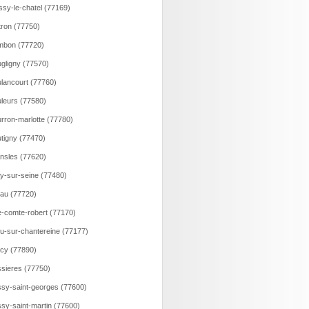
ssy-le-chatel (77169)
tron (77750)
mbon (77720)
gligny (77570)
lancourt (77760)
leurs (77580)
rron-marlotte (77780)
tigny (77470)
nsles (77620)
y-sur-seine (77480)
au (77720)
e-comte-robert (77170)
u-sur-chantereine (77177)
cy (77890)
sieres (77750)
sy-saint-georges (77600)
sy-saint-martin (77600)