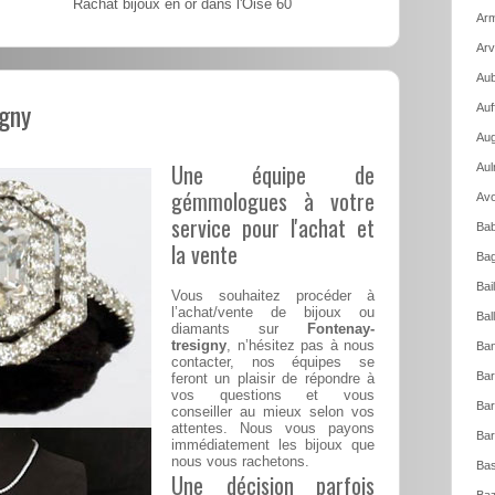
Rachat bijoux en or dans l'Oise 60
Arm
Arv
Aub
igny
Auf
Aug
Une équipe de
Aul
gémmologues à votre
Avo
service pour l'achat et
Bab
la vente
Bag
Bai
Vous souhaitez procéder à
l’achat/vente de bijoux ou
Bal
diamants sur
Fontenay-
tresigny
, n’hésitez pas à nous
Ban
contacter, nos équipes se
Bar
feront un plaisir de répondre à
vos questions et vous
Bar
conseiller au mieux selon vos
attentes. Nous vous payons
Bar
immédiatement les bijoux que
nous vous rachetons.
Bas
Une décision parfois