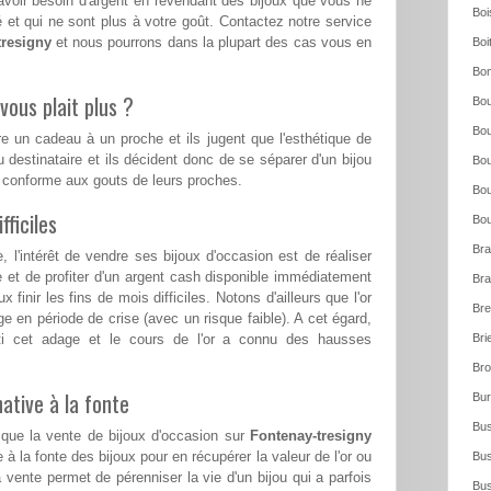
voir besoin d'argent en revendant des bijoux que vous ne
Boi
 et qui ne sont plus à votre goût. Contactez notre service
tresigny
et nous pourrons dans la plupart des cas vous en
Boi
Bo
vous plait plus ?
Bou
Bou
re un cadeau à un proche et ils jugent que l'esthétique de
u destinataire et ils décident donc de se séparer d'un bijou
Bou
s conforme aux gouts de leurs proches.
Bou
ficiles
Bou
Bra
l'intérêt de vendre ses bijoux d'occasion est de réaliser
e et de profiter d'un argent cash disponible immédiatement
Bra
 finir les fins de mois difficiles. Notons d'ailleurs que l'or
Bre
ge en période de crise (avec un risque faible). A cet égard,
ti cet adage et le cours de l'or a connu des hausses
Bri
Bro
ative à la fonte
Bur
Bus
 que la vente de bijoux d'occasion sur
Fontenay-tresigny
 à la fonte des bijoux pour en récupérer la valeur de l'or ou
Bus
 vente permet de pérenniser la vie d'un bijou qui a parfois
Bus