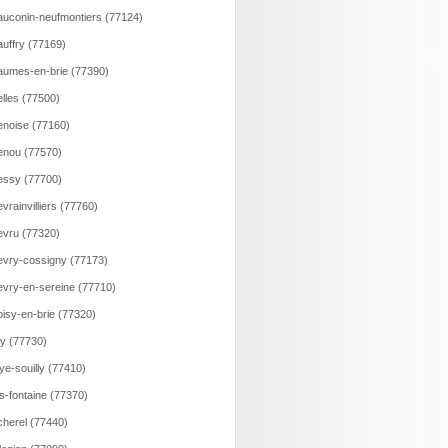
uconin-neufmontiers (77124)
uffry (77169)
umes-en-brie (77390)
lles (77500)
noise (77160)
nou (77570)
ssy (77700)
vrainvilliers (77760)
vru (77320)
vry-cossigny (77173)
vry-en-sereine (77710)
isy-en-brie (77320)
ry (77730)
ye-souilly (77410)
s-fontaine (77370)
herel (77440)