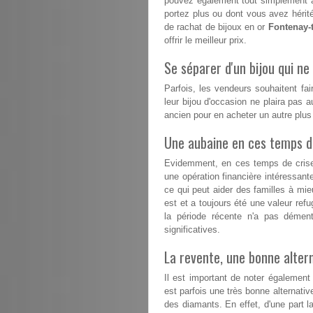
pouvez également tout simplement a
portez plus ou dont vous avez hérité
de rachat de bijoux en or
Fontenay-
offrir le meilleur prix.
Se séparer d'un bijou qui ne 
Parfois, les vendeurs souhaitent fai
leur bijou d'occasion ne plaira pas a
ancien pour en acheter un autre plu
Une aubaine en ces temps dif
Evidemment, en ces temps de crise, 
une opération financière intéressant
ce qui peut aider des familles à mieux
est et a toujours été une valeur refu
la période récente n'a pas démen
significatives.
La revente, une bonne altern
Il est important de noter également
est parfois une très bonne alternative
des diamants. En effet, d'une part la