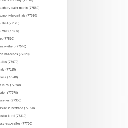
oches-les-bray (77118)
uchery-saint-martin (77560)
umont-du-gatinais (77890)
utheil (77120)
uvoir (77390)
lot (77510)
nay-vilbert (77540)
on-bazoches (77320)
alles (77970)
ndy (77115)
nnes (77940)
s-le-roi (77590)
sdon (77970)
ssettes (77350)
ssise-la-bertrand (77350)
ssise-le-roi (77310)
ssy-aux-cailles (77760)