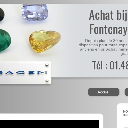
Achat bi
Fontenay
Depuis plus de 30 ans, 
disposition pour toute expe
anciens en or. Achat immé
grat
Tél : 01.
Accueil
NO
43 