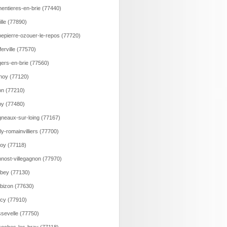
entieres-en-brie (77440)
ille (77890)
epierre-ozouer-le-repos (77720)
ferville (77570)
ers-en-brie (77560)
noy (77120)
n (77210)
y (77480)
neaux-sur-loing (77167)
lly-romainvilliers (77700)
loy (77118)
nost-villegagnon (77970)
bey (77130)
bizon (77630)
cy (77910)
sevelle (77750)