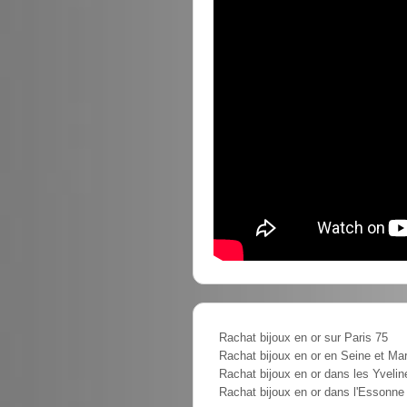
Rachat bijoux en or sur Paris 75
Rachat bijoux en or en Seine et Ma
Rachat bijoux en or dans les Yvelin
Rachat bijoux en or dans l'Essonne