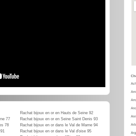
Cho
Ach
Ami
Amp
And
Rachat bijoux en or en Hauts de Seine 92
Ann
rne 77
Rachat bijoux en or en Seine Saint Denis 93
Arb
es 78
Rachat bijoux en or dans le Val de Marne 94
 91
Rachat bijoux en or dans le Val d'oise 95
Arg