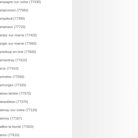
mpagne-sur-seine (77430)
ampcenest (77560)
mpdeuil (77390)
ampeaux (77720)
amps-sur-marne (77420)
ngis-sur-marne (77660)
nteloup-en-brie (77600)
rmentray (77410)
rny (77410)
rtrettes (77590)
rtronges (77320)
teau-landon (77570)
teaubleau (77370)
tenay-sur-seine (77126)
tenoy (77167)
tillon-la-borde (77820)
tres (77610)