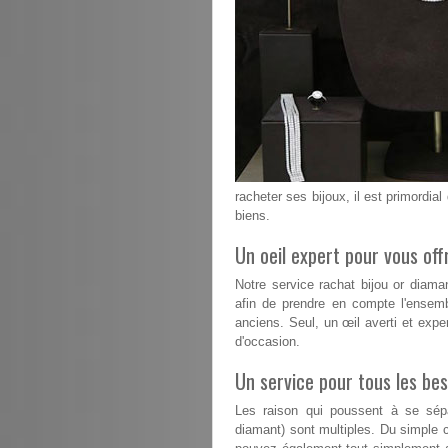
racheter ses bijoux, il est primordial
biens.
Un oeil expert pour vous offr
Notre service rachat bijou or diam
afin de prendre en compte l'ensemb
anciens. Seul, un œil averti et exper
d'occasion.
Un service pour tous les bes
Les raison qui poussent à se sépa
diamant) sont multiples. Du simple 