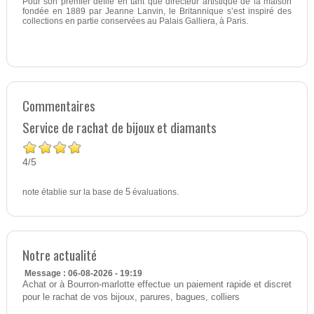
Pour son premier défilé en tant que directeur artistique de la maison
fondée en 1889 par Jeanne Lanvin, le Britannique s’est inspiré des
collections en partie conservées au Palais Galliera, à Paris.
Commentaires
Service de rachat de bijoux et diamants
4
5
/
note établie sur la base de
5
évaluations.
Notre actualité
Message : 06-08-2026 - 19:19
Achat or à Bourron-marlotte effectue un paiement rapide et discret
pour le rachat de vos bijoux, parures, bagues, colliers