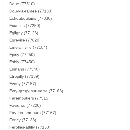
Doue (77510)
Douy-la-ramee (77139)
Echouboulains (77830)
Ecuelles (77250)
Egligny (77126)
Egreville (77620)
Emerainville (77184)
Episy (77250)
Esbly (77450)
Esmans (77940)
Etrepilly (77139)
Everly (77157)
Evry-gregy-sur-yerre (77166)
Faremoutiers (77515)
Favieres (77220)
Fay-les-nemours (77167)
Fericy (77133)
Ferolles-attilly (77150)