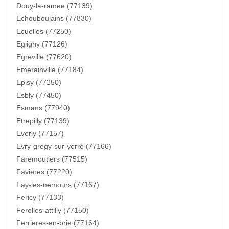
Douy-la-ramee (77139)
Echouboulains (77830)
Ecuelles (77250)
Egligny (77126)
Egreville (77620)
Emerainville (77184)
Episy (77250)
Esbly (77450)
Esmans (77940)
Etrepilly (77139)
Everly (77157)
Evry-gregy-sur-yerre (77166)
Faremoutiers (77515)
Favieres (77220)
Fay-les-nemours (77167)
Fericy (77133)
Ferolles-attilly (77150)
Ferrieres-en-brie (77164)