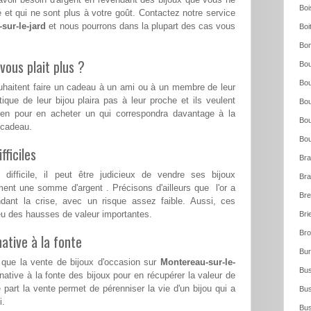
Boi
 et qui ne sont plus à votre goût. Contactez notre service
sur-le-jard
et nous pourrons dans la plupart des cas vous
Boi
Bo
vous plait plus ?
Bou
Bou
ouhaitent faire un cadeau à un ami ou à un membre de leur
tique de leur bijou plaira pas à leur proche et ils veulent
Bou
ien pour en acheter un qui correspondra davantage à la
Bou
e cadeau.
Bou
ficiles
Bra
ifficile, il peut être judicieux de vendre ses bijoux
Bra
ent une somme d'argent . Précisons d'ailleurs que l'or a
Bre
ndant la crise, avec un risque assez faible. Aussi, ces
a eu des hausses de valeur importantes.
Bri
Bro
ative à la fonte
Bur
 que la vente de bijoux d'occasion sur
Montereau-sur-le-
Bus
native à la fonte des bijoux pour en récupérer la valeur de
 part la vente permet de pérenniser la vie d'un bijou qui a
Bus
i.
Bus