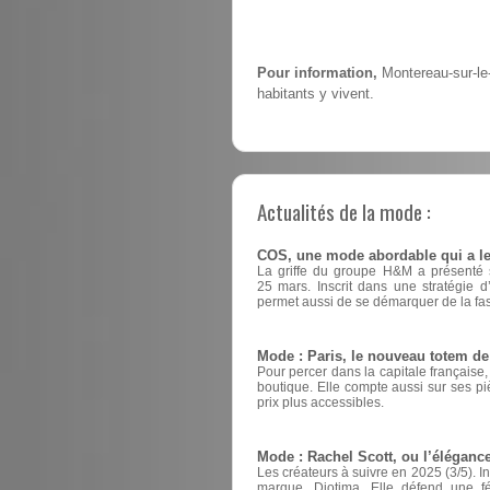
Pour information,
Montereau-sur-le
habitants y vivent.
Actualités de la mode :
COS, une mode abordable qui a le
La griffe du groupe H&M a présenté sa
25 mars. Inscrit dans une stratégie 
permet aussi de se démarquer de la fas
Mode : Paris, le nouveau totem d
Pour percer dans la capitale française
boutique. Elle compte aussi sur ses pi
prix plus accessibles.
Mode : Rachel Scott, ou l’éléganc
Les créateurs à suivre en 2025 (3/5). I
marque, Diotima. Elle défend une fém