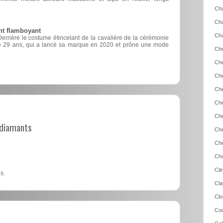
Cha
Cha
nt flamboyant
Cha
Derrière le costume étincelant de la cavalière de la cérémonie
de 29 ans, qui a lancé sa marque en 2020 et prône une mode
Che
Che
Che
Che
Che
Che
t diamants
Che
Che
Cho
Cit
s.
Cla
Clo
Coc