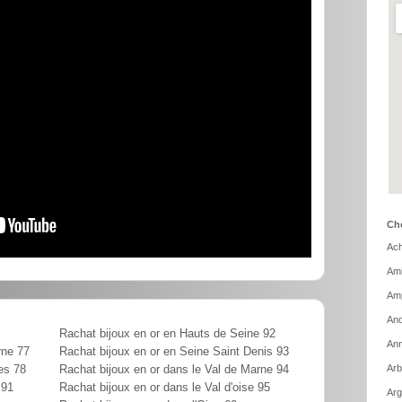
Cho
Ach
Ami
Amp
And
Rachat bijoux en or en Hauts de Seine 92
Ann
rne 77
Rachat bijoux en or en Seine Saint Denis 93
Arb
es 78
Rachat bijoux en or dans le Val de Marne 94
 91
Rachat bijoux en or dans le Val d'oise 95
Arg