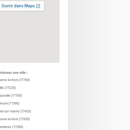
isissez une ville :
eres-la-foret (77760)
llis (77120)
onville (77760)
rezel (77390)
et-sur-marne (77410)
onne-la-foret (77630)
entieres (77390)