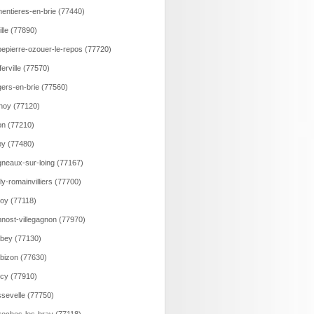
entieres-en-brie (77440)
ille (77890)
epierre-ozouer-le-repos (77720)
ferville (77570)
ers-en-brie (77560)
noy (77120)
n (77210)
y (77480)
neaux-sur-loing (77167)
lly-romainvilliers (77700)
loy (77118)
nost-villegagnon (77970)
bey (77130)
bizon (77630)
cy (77910)
sevelle (77750)