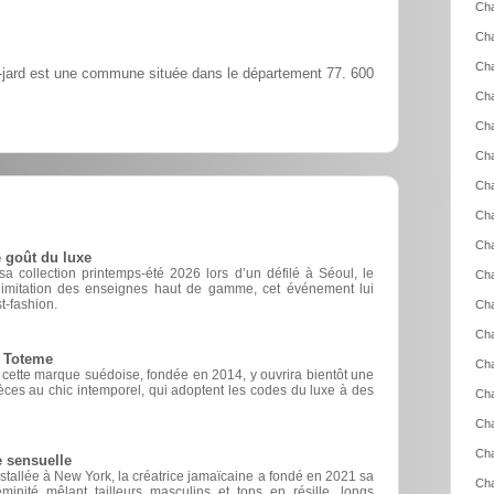
Cha
Ch
Cha
-jard est une commune située dans le département 77. 600
Ch
Ch
Cha
Cha
Cha
Cha
 goût du luxe
 collection printemps-été 2026 lors d’un défilé à Séoul, le
Cha
d’imitation des enseignes haut de gamme, cet événement lui
t-fashion.
Cha
Cha
e Toteme
Cha
, cette marque suédoise, fondée en 2014, y ouvrira bientôt une
èces au chic intemporel, qui adoptent les codes du luxe à des
Cha
Cha
Cha
e sensuelle
nstallée à New York, la créatrice jamaïcaine a fondé en 2021 sa
Cha
inité mêlant tailleurs masculins et tops en résille, longs