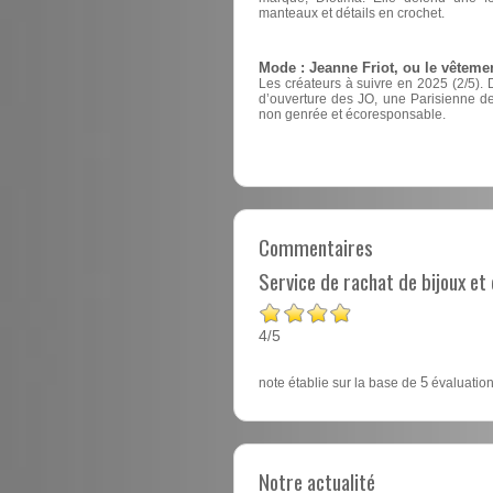
manteaux et détails en crochet.
Mode : Jeanne Friot, ou le vêteme
Les créateurs à suivre en 2025 (2/5). 
d’ouverture des JO, une Parisienne 
non genrée et écoresponsable.
Commentaires
Service de rachat de bijoux e
4
5
/
note établie sur la base de
5
évaluation
Notre actualité