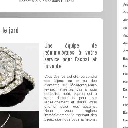
Rachat bijoux en or dans l'Oise 60
Arm
Arv
Aub
-le-jard
Auf
Aug
Une équipe de
Aul
gémmologues à votre
Avo
service pour l'achat et
Bab
la vente
Bag
Bai
Vous désirez acheter ou vendre
des bijoux en or ou des
Bal
diamants sur
Montereau-sur-
le-jard
, n’hésitez pas à nous
Ban
consulter, notre équipe est à
Bar
votre disposition pour tout
renseignement et saura vous
Bar
orienter selon vos besoins.
Nous vous réglons
Bar
immédiatement le montant des
bijoux que nous vous achetons.
Bas