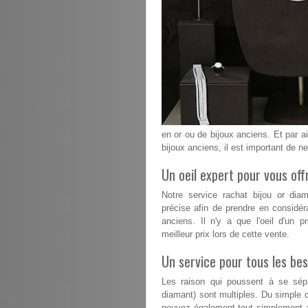
en or ou de bijoux anciens. Et par ai
bijoux anciens, il est important de n
Un oeil expert pour vous offr
Notre service rachat bijou or di
précise afin de prendre en considér
anciens. Il n'y a que l'oeil d'un p
meilleur prix lors de cette vente.
Un service pour tous les bes
Les raison qui poussent à se sépa
diamant) sont multiples. Du simple 
pouvez également tout simplement a