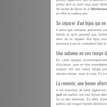
portez plus ou dont vous avez hérité
de rachat de bijoux en or
Montereau-
en offrir le meilleur prix.
Se séparer d'un bijou qui ne 
Il arrive que certaines personnes s
famille et qu'ils pensent que l'esthé
donc de se séparer d'un bijou anc
personne à qui ils souhaitent faire l
Une aubaine en ces temps dif
En cette époque économiquement d
d'occasion pour en tirer immédiatem
toujours été une valeur refuge pe
derniers temps, avec la crise, l'or 
La revente, une bonne altern
Il est important de noter également
jard
est parfois une très bonne alter
l'or ou des diamants. En effet, d'une
parfois une longue histoire derrière lu