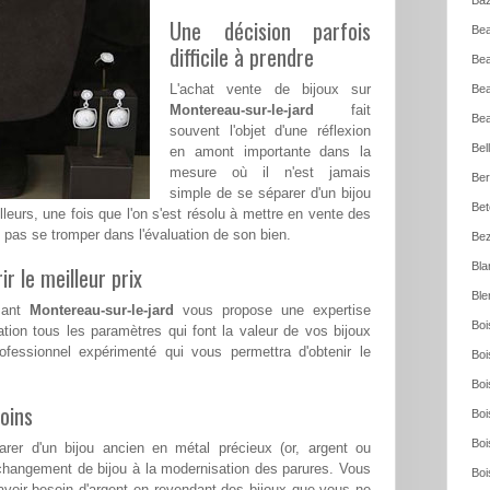
Baz
Une décision parfois
Bea
difficile à prendre
Bea
L'achat vente de bijoux sur
Bea
Montereau-sur-le-jard
fait
Bea
souvent l'objet d'une réflexion
Bel
en amont importante dans la
mesure où il n'est jamais
Ber
simple de se séparer d'un bijou
Bet
lleurs, une fois que l'on s'est résolu à mettre en vente des
e pas se tromper dans l'évaluation de son bien.
Bez
Bla
ir le meilleur prix
Ble
amant
Montereau-sur-le-jard
vous propose une expertise
Boi
ation tous les paramètres qui font la valeur de vos bijoux
rofessionnel expérimenté qui vous permettra d'obtenir le
Boi
Boi
oins
Boi
Boi
rer d'un bijou ancien en métal précieux (or, argent ou
changement de bijou à la modernisation des parures. Vous
Boi
voir besoin d'argent en revendant des bijoux que vous ne