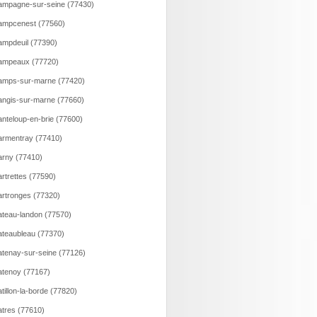
mpagne-sur-seine (77430)
ampcenest (77560)
mpdeuil (77390)
ampeaux (77720)
amps-sur-marne (77420)
ngis-sur-marne (77660)
nteloup-en-brie (77600)
rmentray (77410)
rny (77410)
rtrettes (77590)
rtronges (77320)
teau-landon (77570)
teaubleau (77370)
tenay-sur-seine (77126)
tenoy (77167)
tillon-la-borde (77820)
tres (77610)