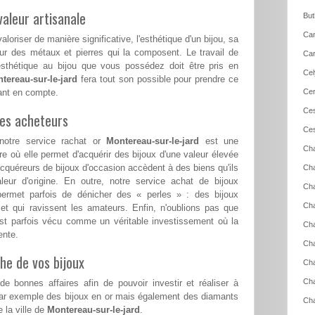
aleur artisanale
But
Can
loriser de manière significative, l'esthétique d'un bijou, sa
ur des métaux et pierres qui la composent. Le travail de
Car
esthétique au bijou que vous possédez doit être pris en
Cel
tereau-sur-le-jard
fera tout son possible pour prendre ce
tant en compte.
Cer
Ces
les acheteurs
Ces
notre service rachat or
Montereau-sur-le-jard
est une
Cha
e où elle permet d'acquérir des bijoux d'une valeur élevée
acquéreurs de bijoux d'occasion accèdent à des biens qu'ils
Cha
aleur d'origine. En outre, notre service achat de bijoux
Cha
ermet parfois de dénicher des « perles » : des bijoux
Cha
 et qui ravissent les amateurs. Enfin, n'oublions pas que
est parfois vécu comme un véritable investissement où la
Cha
ente.
Cha
he de vos bijoux
Cha
Ch
e bonnes affaires afin de pouvoir investir et réaliser à
par exemple des bijoux en or mais également des diamants
Cha
 la ville de
Montereau-sur-le-jard
.