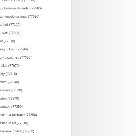
oches-les-bray (77118)
uchery-saint-martin (77560)
umont-du-gatinais (77890)
utheil (77120)
uvoir (77390)
lot (77510)
nay-vilbert (77540)
on-bazoches (77320)
alles (77970)
ndy (77115)
nnes (77940)
s-le-roi (77590)
sdon (77970)
ssettes (77350)
ssise-la-bertrand (77350)
ssise-le-roi (77310)
ssy-aux-cailles (77760)