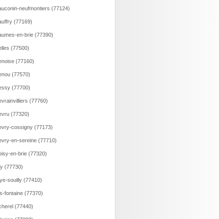
uconin-neufmontiers (77124)
uffry (77169)
umes-en-brie (77390)
lles (77500)
noise (77160)
nou (77570)
ssy (77700)
vrainvilliers (77760)
vru (77320)
vry-cossigny (77173)
vry-en-sereine (77710)
isy-en-brie (77320)
ry (77730)
ye-souilly (77410)
s-fontaine (77370)
herel (77440)