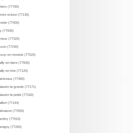
hiers (77760)
nes-ecluse (77130)
netin (77400)
y (77930)
neux (77320)
son (77240)
soy-en-montois (77520)
illy-en-biere (77930)
illy-en-brie (77120)
intreaux (77460)
lautre-la-grande (77171)
lautre-la-petite (77160)
lifert (77144)
lmaison (77650)
ambry (77910)
migny (77260)