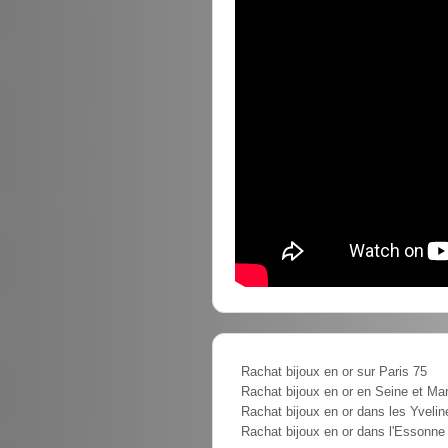
Rachat bijoux en or sur Paris 75
Rachat bijoux en or en Seine et Ma
Rachat bijoux en or dans les Yvelin
Rachat bijoux en or dans l'Essonne