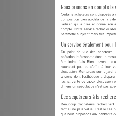
Nous prenons en compte la v
Certains acheteurs sont disposés à va
composition bien au-delà de la vale
l'artisan qui a créé et donné son 
compte. Notre service rachat or
Mon
paramètre subjectif mais très impor
Un service également pour 
Du point de vue des acheteurs, 
opération intéressante dans la mesur
à moindres frais. Bien souvent, les 
n'auraient pas pu s'offrir à leur v
d'occasion
Montereau-sur-le-jard
p
anciens dont l'esthétique a disparu
l'achat vente de bijoux d'occasion 
dimension spéculative n'est pas abs
Des acquéreurs à la recherc
Beaucoup d'acheteurs recherchent d
terme une plus value. C'est le cas 
que nous proposons aux habitants de