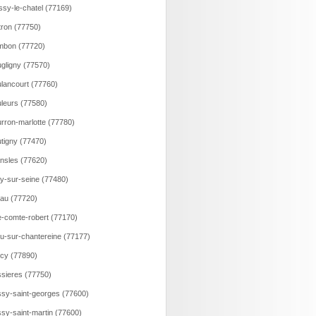
ssy-le-chatel (77169)
tron (77750)
mbon (77720)
gligny (77570)
lancourt (77760)
leurs (77580)
rron-marlotte (77780)
tigny (77470)
nsles (77620)
y-sur-seine (77480)
au (77720)
e-comte-robert (77170)
u-sur-chantereine (77177)
cy (77890)
sieres (77750)
sy-saint-georges (77600)
sy-saint-martin (77600)