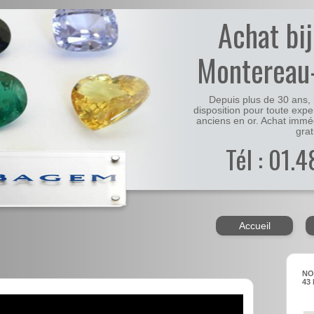
Achat bi
Montereau-
Depuis plus de 30 ans, 
disposition pour toute expe
anciens en or. Achat immé
grat
Tél : 01.
Accueil
NO
43 