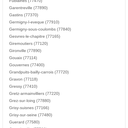
Fublaines (77470)
Garentreville (77890)
Gastins (77370)
Germigny-l-eveque (77910)
Germigny-sous-coulombs (77840)
Gesvres-le-chapitre (77165)
Giremoutiers (77120)
Gironville (77890)
Gouaix (77114)
Gouvernes (77400)
Grandpuits-bailly-carrois (77720)
Gravon (77118)
Gressy (77410)
Gretz-armainvilliers (77220)
Grez-sur-loing (77880)
Grisy-suisnes (77166)
Grisy-sur-seine (77480)
Guerard (77580)