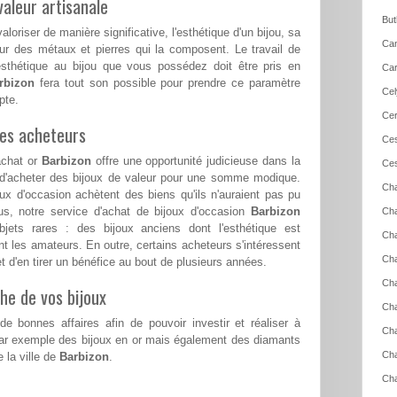
aleur artisanale
But
loriser de manière significative, l'esthétique d'un bijou, sa
Can
ur des métaux et pierres qui la composent. Le travail de
esthétique au bijou que vous possédez doit être pris en
Car
rbizon
fera tout son possible pour prendre ce paramètre
Cel
pte.
Cer
les acheteurs
Ces
achat or
Barbizon
offre une opportunité judicieuse dans la
Ces
é d'acheter des bijoux de valeur pour une somme modique.
Cha
x d'occasion achètent des biens qu'ils n'auraient pas pu
lus, notre service d'achat de bijoux d'occasion
Barbizon
Cha
jets rares : des bijoux anciens dont l'esthétique est
Cha
ent les amateurs. En outre, certains acheteurs s'intéressent
Cha
et d'en tirer un bénéfice au bout de plusieurs années.
Cha
he de vos bijoux
Cha
e bonnes affaires afin de pouvoir investir et réaliser à
Cha
par exemple des bijoux en or mais également des diamants
Ch
 la ville de
Barbizon
.
Cha