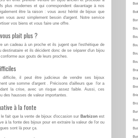
Boi
eufs plus modernes et qui correspondent davantage à nos
également être la raison : vous avez hérité de bijoux que
Boi
ien vous avez simplement besoin d'argent. Notre service
Bo
tiser vos biens et vous faire une offre.
Bou
vous plait plus ?
Bou
re un cadeau à un proche et ils jugent que l'esthétique de
Bou
u destinataire et ils décident donc de se séparer d'un bijou
Bou
s conforme aux gouts de leurs proches.
Bou
ficiles
Bra
ifficile, il peut être judicieux de vendre ses bijoux
Bra
ent une somme d'argent . Précisons d'ailleurs que l'or a
Bre
ndant la crise, avec un risque assez faible. Aussi, ces
a eu des hausses de valeur importantes.
Bri
Bro
ative à la fonte
Bur
le fait que la vente de bijoux d'occasion sur
Barbizon
est
Bus
e à la fonte des bijoux pour en extraire la valeur de l'or ou
ues sont là pour ça.
Bus
Bus