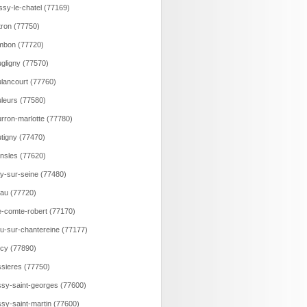
ssy-le-chatel (77169)
tron (77750)
mbon (77720)
gligny (77570)
lancourt (77760)
leurs (77580)
rron-marlotte (77780)
tigny (77470)
nsles (77620)
y-sur-seine (77480)
au (77720)
e-comte-robert (77170)
u-sur-chantereine (77177)
cy (77890)
sieres (77750)
sy-saint-georges (77600)
sy-saint-martin (77600)