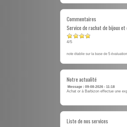
Commentaires
Service de rachat de bijoux e
4
5
/
note établie sur la base de
5
évaluation
Notre actualité
Message : 09-08-2026 - 11:18
Achat or à Barbizon effectue une exp
Liste de nos services