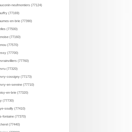
uconin-neufmontiers (77124)
uffry (77169)
umes-en-brie (77390)
lles (77500)
noise (77160)
nou (77570)
ssy (77700)
vrainvilliers (77760)
vru (77320)
vry-cossigny (77173)
vry-en-sereine (77710)
isy-en-brie (77320)
ry (77730)
ye-souilly (77410)
s-fontaine (77370)
herel (77440)