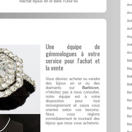
Rachat bijoux en or dans l'Oise 60
Arm
Arv
Aub
Auf
Aug
Une équipe de
Aul
gémmologues à votre
Avo
service pour l'achat et
Bab
la vente
Bag
Bai
Vous désirez acheter ou vendre
des bijoux en or ou des
Bal
diamants sur
Barbizon
,
n’hésitez pas à nous consulter,
Ban
notre équipe est à votre
Bar
disposition pour tout
renseignement et saura vous
Bar
orienter selon vos besoins.
Nous vous réglons
Bar
immédiatement le montant des
bijoux que nous vous achetons.
Bas