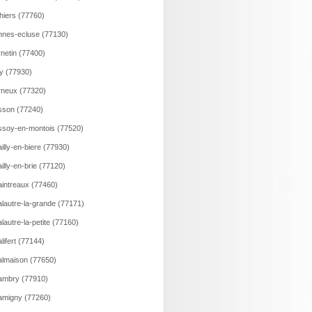
hiers (77760)
nes-ecluse (77130)
netin (77400)
y (77930)
neux (77320)
son (77240)
soy-en-montois (77520)
illy-en-biere (77930)
illy-en-brie (77120)
intreaux (77460)
lautre-la-grande (77171)
lautre-la-petite (77160)
lifert (77144)
lmaison (77650)
ambry (77910)
migny (77260)