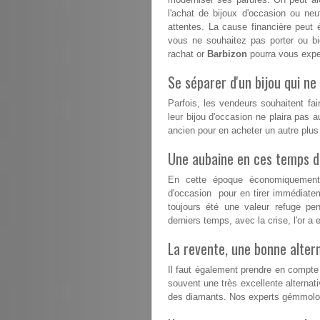
l'achat de bijoux d'occasion ou n
attentes. La cause financière peut 
vous ne souhaitez pas porter ou b
rachat or
Barbizon
pourra vous exper
Se séparer d'un bijou qui ne 
Parfois, les vendeurs souhaitent fai
leur bijou d'occasion ne plaira pas a
ancien pour en acheter un autre plu
Une aubaine en ces temps dif
En cette époque économiquement d
d'occasion pour en tirer immédiatem
toujours été une valeur refuge pe
derniers temps, avec la crise, l'or 
La revente, une bonne altern
Il faut également prendre en compte 
souvent une très excellente alternativ
des diamants. Nos experts gémmolog