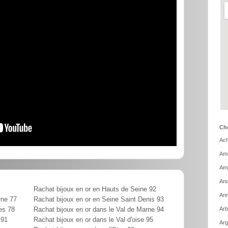
Cho
Ach
Ami
Amp
And
Rachat bijoux en or en Hauts de Seine 92
Ann
rne 77
Rachat bijoux en or en Seine Saint Denis 93
Arb
es 78
Rachat bijoux en or dans le Val de Marne 94
 91
Rachat bijoux en or dans le Val d'oise 95
Arg