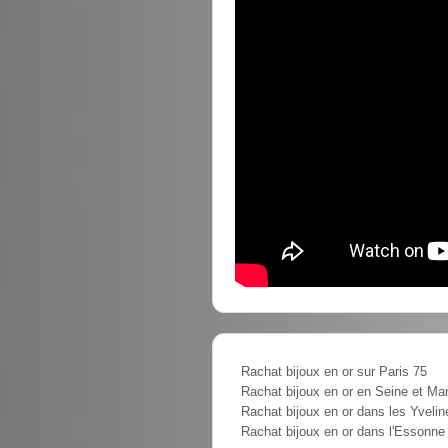
Rachat bijoux en or sur Paris 75
Rachat bijoux en or en Seine et Ma
Rachat bijoux en or dans les Yvelin
Rachat bijoux en or dans l'Essonne