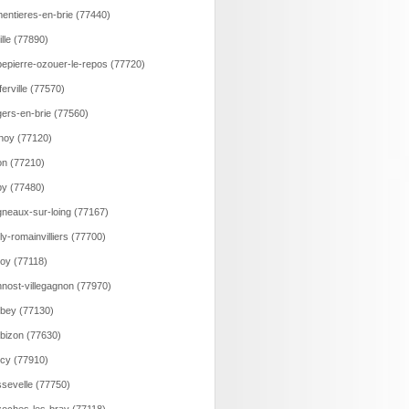
entieres-en-brie (77440)
ille (77890)
epierre-ozouer-le-repos (77720)
ferville (77570)
ers-en-brie (77560)
noy (77120)
n (77210)
y (77480)
neaux-sur-loing (77167)
lly-romainvilliers (77700)
loy (77118)
nost-villegagnon (77970)
bey (77130)
bizon (77630)
cy (77910)
sevelle (77750)