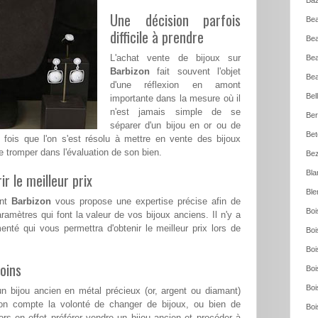
Baz
Une décision parfois
Bea
difficile à prendre
Bea
L'achat vente de bijoux sur
Bea
Barbizon
fait souvent l'objet
Bea
d'une réflexion en amont
Bel
importante dans la mesure où il
n'est jamais simple de se
Ber
séparer d'un bijou en or ou de
Bet
e fois que l'on s'est résolu à mettre en vente des bijoux
e tromper dans l'évaluation de son bien.
Bez
Bla
ir le meilleur prix
Ble
ant
Barbizon
vous propose une expertise précise afin de
Boi
ramètres qui font la valeur de vos bijoux anciens. Il n'y a
menté qui vous permettra d'obtenir le meilleur prix lors de
Boi
Boi
oins
Boi
Boi
n bijou ancien en métal précieux (or, argent ou diamant)
on compte la volonté de changer de bijoux, ou bien de
Boi
rs en effet préférer vendre un bijou ancien et procéder à