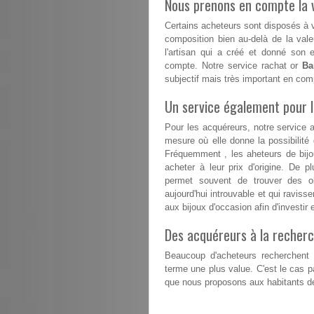
Nous prenons en compte la v
Certains acheteurs sont disposés à va
composition bien au-delà de la vale
l'artisan qui a créé et donné son 
compte. Notre service rachat or
Ba
subjectif mais très important en com
Un service également pour 
Pour les acquéreurs, notre service 
mesure où elle donne la possibilit
Fréquemment , les aheteurs de bijou
acheter à leur prix d'origine. De p
permet souvent de trouver des ob
aujourd'hui introuvable et qui raviss
aux bijoux d'occasion afin d'investir 
Des acquéreurs à la recherc
Beaucoup d'acheteurs recherchent d
terme une plus value. C'est le cas 
que nous proposons aux habitants de