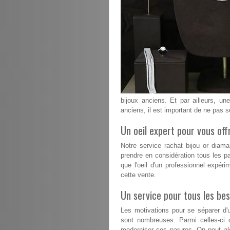
bijoux anciens. Et par ailleurs, un
anciens, il est important de ne pas s
Un oeil expert pour vous offr
Notre service rachat bijou or diam
prendre en considération tous les pa
que l'oeil d'un professionnel expéri
cette vente.
Un service pour tous les bes
Les motivations pour se séparer d'u
sont nombreuses. Parmi celles-ci 
moderniser ses parures. On peut alo