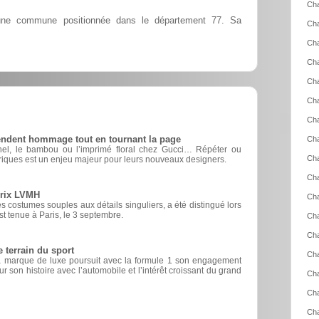
Cha
ne commune positionnée dans le département 77. Sa
Ch
Cha
Ch
Ch
Cha
Cha
rendent hommage tout en tournant la page
Cha
nel, le bambou ou l’imprimé floral chez Gucci… Répéter ou
Cha
riques est un enjeu majeur pour leurs nouveaux designers.
Cha
prix LVMH
Cha
 costumes souples aux détails singuliers, a été distingué lors
est tenue à Paris, le 3 septembre.
Cha
Cha
e terrain du sport
Cha
, la marque de luxe poursuit avec la formule 1 son engagement
r son histoire avec l’automobile et l’intérêt croissant du grand
Cha
Cha
Cha