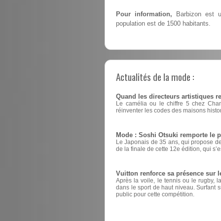
Pour information,
Barbizon est u
population est de 1500 habitants.
Actualités de la mode :
Quand les directeurs artistiques 
Le camélia ou le chiffre 5 chez Cha
réinventer les codes des maisons histo
Mode : Soshi Otsuki remporte le 
Le Japonais de 35 ans, qui propose des
de la finale de cette 12e édition, qui s’
Vuitton renforce sa présence sur l
Après la voile, le tennis ou le rugby
dans le sport de haut niveau. Surfant su
public pour cette compétition.