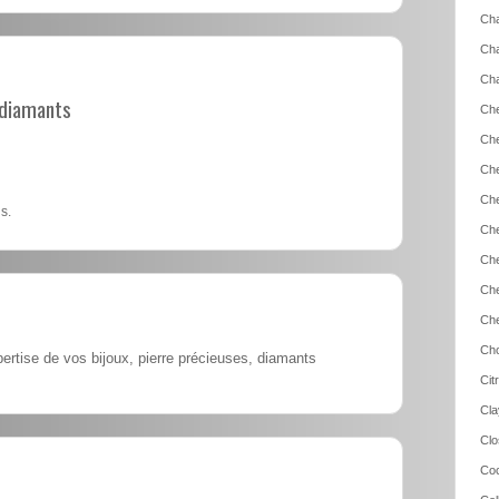
Cha
Cha
Cha
t diamants
Che
Che
Che
Che
s.
Che
Che
Che
Che
Cho
ertise de vos bijoux, pierre précieuses, diamants
Cit
Cla
Clo
Coc