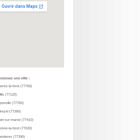
isissez une ville :
eres-la-foret (77760)
llis (77120)
onville (77760)
rezel (77390)
et-sur-marne (77410)
onne-la-foret (77630)
entieres (77390)