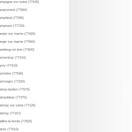
mpagne-sur-seine (77430)
ampcenest (77560)
mpdeuil (77390)
ampeaux (77720)
amps-sur-marne (77420)
ngis-sur-marne (77660)
nteloup-en-brie (77600)
rmentray (77410)
rny (77410)
rtrettes (77590)
rtronges (77320)
teau-landon (77570)
teaubleau (77370)
tenay-sur-seine (77126)
tenoy (77167)
tillon-la-borde (77820)
tres (77610)