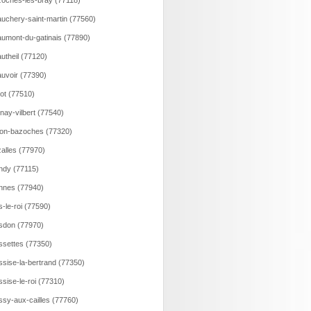
oches-les-bray (77118)
uchery-saint-martin (77560)
umont-du-gatinais (77890)
utheil (77120)
uvoir (77390)
lot (77510)
nay-vilbert (77540)
on-bazoches (77320)
alles (77970)
ndy (77115)
nnes (77940)
s-le-roi (77590)
sdon (77970)
ssettes (77350)
ssise-la-bertrand (77350)
ssise-le-roi (77310)
ssy-aux-cailles (77760)