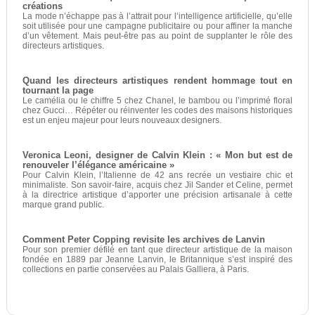
créations
La mode n’échappe pas à l’attrait pour l’intelligence artificielle, qu’elle
soit utilisée pour une campagne publicitaire ou pour affiner la manche
d’un vêtement. Mais peut-être pas au point de supplanter le rôle des
directeurs artistiques.
Quand les directeurs artistiques rendent hommage tout en
tournant la page
Le camélia ou le chiffre 5 chez Chanel, le bambou ou l’imprimé floral
chez Gucci… Répéter ou réinventer les codes des maisons historiques
est un enjeu majeur pour leurs nouveaux designers.
Veronica Leoni, designer de Calvin Klein : « Mon but est de
renouveler l’élégance américaine »
Pour Calvin Klein, l’Italienne de 42 ans recrée un vestiaire chic et
minimaliste. Son savoir-faire, acquis chez Jil Sander et Celine, permet
à la directrice artistique d’apporter une précision artisanale à cette
marque grand public.
Comment Peter Copping revisite les archives de Lanvin
Pour son premier défilé en tant que directeur artistique de la maison
fondée en 1889 par Jeanne Lanvin, le Britannique s’est inspiré des
collections en partie conservées au Palais Galliera, à Paris.