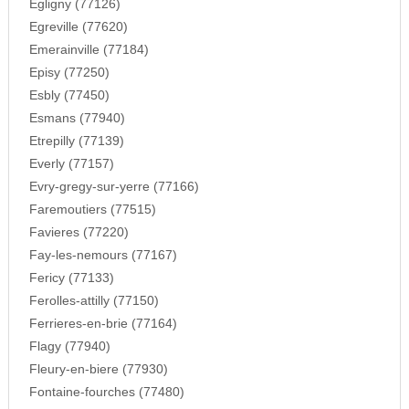
Egligny (77126)
Egreville (77620)
Emerainville (77184)
Episy (77250)
Esbly (77450)
Esmans (77940)
Etrepilly (77139)
Everly (77157)
Evry-gregy-sur-yerre (77166)
Faremoutiers (77515)
Favieres (77220)
Fay-les-nemours (77167)
Fericy (77133)
Ferolles-attilly (77150)
Ferrieres-en-brie (77164)
Flagy (77940)
Fleury-en-biere (77930)
Fontaine-fourches (77480)