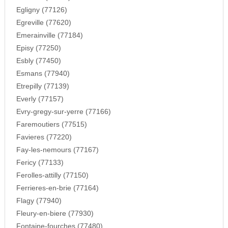
Egligny (77126)
Egreville (77620)
Emerainville (77184)
Episy (77250)
Esbly (77450)
Esmans (77940)
Etrepilly (77139)
Everly (77157)
Evry-gregy-sur-yerre (77166)
Faremoutiers (77515)
Favieres (77220)
Fay-les-nemours (77167)
Fericy (77133)
Ferolles-attilly (77150)
Ferrieres-en-brie (77164)
Flagy (77940)
Fleury-en-biere (77930)
Fontaine-fourches (77480)