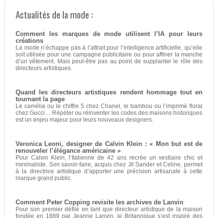
Actualités de la mode :
Comment les marques de mode utilisent l’IA pour leurs
créations
La mode n’échappe pas à l’attrait pour l’intelligence artificielle, qu’elle
soit utilisée pour une campagne publicitaire ou pour affiner la manche
d’un vêtement. Mais peut-être pas au point de supplanter le rôle des
directeurs artistiques.
Quand les directeurs artistiques rendent hommage tout en
tournant la page
Le camélia ou le chiffre 5 chez Chanel, le bambou ou l’imprimé floral
chez Gucci… Répéter ou réinventer les codes des maisons historiques
est un enjeu majeur pour leurs nouveaux designers.
Veronica Leoni, designer de Calvin Klein : « Mon but est de
renouveler l’élégance américaine »
Pour Calvin Klein, l’Italienne de 42 ans recrée un vestiaire chic et
minimaliste. Son savoir-faire, acquis chez Jil Sander et Celine, permet
à la directrice artistique d’apporter une précision artisanale à cette
marque grand public.
Comment Peter Copping revisite les archives de Lanvin
Pour son premier défilé en tant que directeur artistique de la maison
fondée en 1889 par Jeanne Lanvin, le Britannique s’est inspiré des