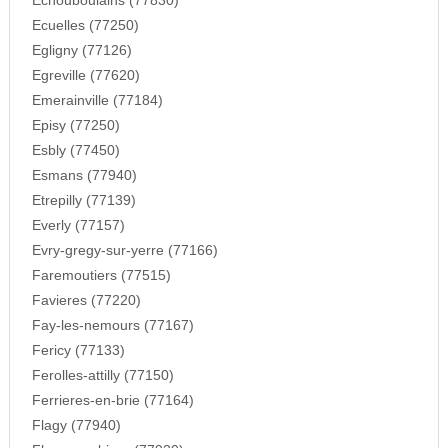
Echouboulains (77830)
Ecuelles (77250)
Egligny (77126)
Egreville (77620)
Emerainville (77184)
Episy (77250)
Esbly (77450)
Esmans (77940)
Etrepilly (77139)
Everly (77157)
Evry-gregy-sur-yerre (77166)
Faremoutiers (77515)
Favieres (77220)
Fay-les-nemours (77167)
Fericy (77133)
Ferolles-attilly (77150)
Ferrieres-en-brie (77164)
Flagy (77940)