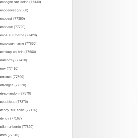
mpagne-sur-seine (77430)
ampcenest (77560)
mpdeuil (77390)
ampeaux (77720)
amps-sur-marne (77420)
ngis-sur-marne (77660)
nteloup-en-brie (77600)
rmentray (77410)
rny (77410)
rtrettes (77590)
rtronges (77320)
teau-landon (77570)
teaubleau (77370)
tenay-sur-seine (77126)
tenoy (77167)
tillon-la-borde (77820)
tres (77610)