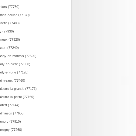
hiers (77760)
nes-ecluse (77130)
netin (77400)
y (77930)
neux (77320)
son (77240)
soy-en-montois (77520)
illy-en-biere (77930)
illy-en-brie (77120)
intreaux (77460)
lautre-la-grande (77171)
lautre-la-petite (77160)
lifert (77144)
lmaison (77650)
ambry (77910)
migny (77260)