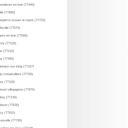
entieres-en-brie (77440)
ille (77890)
epierre-ozouer-le-repos (77720)
ferville (77570)
ers-en-brie (77560)
noy (77120)
n (77210)
y (77480)
neaux-sur-loing (77167)
lly-romainvilliers (77700)
loy (77118)
nost-villegagnon (77970)
bey (77130)
bizon (77630)
cy (77910)
sevelle (77750)