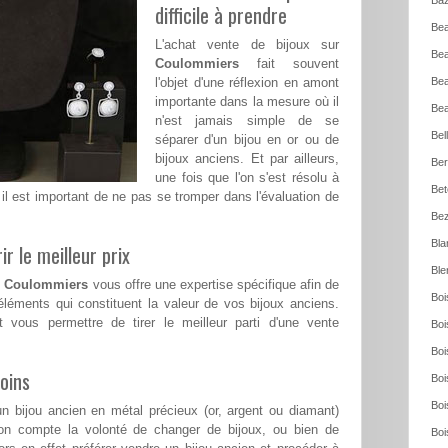
Baz
difficile à prendre
Bea
L'achat vente de bijoux sur
Bea
Coulommiers
fait souvent
l'objet d'une réflexion en amont
Bea
importante dans la mesure où il
Bea
n'est jamais simple de se
Bel
séparer d'un bijou en or ou de
bijoux anciens. Et par ailleurs,
Ber
une fois que l'on s'est résolu à
Bet
il est important de ne pas se tromper dans l'évaluation de
Bez
Bla
ir le meilleur prix
Ble
t
Coulommiers
vous offre une expertise spécifique afin de
Boi
léments qui constituent la valeur de vos bijoux anciens.
t vous permettre de tirer le meilleur parti d'une vente
Boi
Boi
oins
Boi
Boi
n bijou ancien en métal précieux (or, argent ou diamant)
on compte la volonté de changer de bijoux, ou bien de
Boi