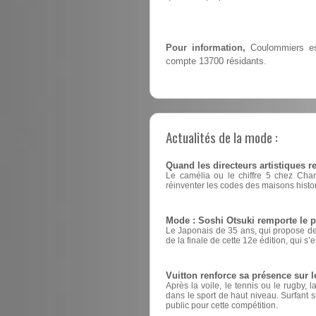
Pour information,
Coulommiers est
compte 13700 résidants.
Actualités de la mode :
Quand les directeurs artistiques 
Le camélia ou le chiffre 5 chez Cha
réinventer les codes des maisons histo
Mode : Soshi Otsuki remporte le 
Le Japonais de 35 ans, qui propose des
de la finale de cette 12e édition, qui s’
Vuitton renforce sa présence sur l
Après la voile, le tennis ou le rugby
dans le sport de haut niveau. Surfant su
public pour cette compétition.