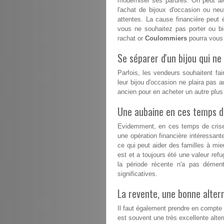
moderniser ses parures. On peut alo
l'achat de bijoux d'occasion ou n
attentes. La cause financière peut 
vous ne souhaitez pas porter ou b
rachat or
Coulommiers
pourra vous 
Se séparer d'un bijou qui ne 
Parfois, les vendeurs souhaitent fai
leur bijou d'occasion ne plaira pas a
ancien pour en acheter un autre plu
Une aubaine en ces temps dif
Evidemment, en ces temps de crise, 
une opération financière intéressant
ce qui peut aider des familles à mieux
est et a toujours été une valeur refu
la période récente n'a pas démen
significatives.
La revente, une bonne altern
Il faut également prendre en compte 
est souvent une très excellente altern