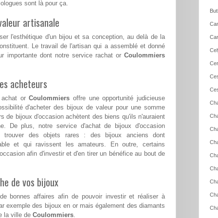
logues sont là pour ça.
But
aleur artisanale
Can
ser l'esthétique d'un bijou et sa conception, au delà de la
Car
nstituent. Le travail de l'artisan qui a assemblé et donné
Cel
ur importante dont notre service rachat or
Coulommiers
Cer
Ces
les acheteurs
Ces
e achat or
Coulommiers
offre une opportunité judicieuse
Cha
ssibilité d'acheter des bijoux de valeur pour une somme
 de bijoux d'occasion achètent des biens qu'ils n'auraient
Cha
ne. De plus, notre service d'achat de bijoux d'occasion
Cha
trouver des objets rares : des bijoux anciens dont
Cha
uvable et qui ravissent les amateurs. En outre, certains
occasion afin d'investir et d'en tirer un bénéfice au bout de
Cha
Cha
he de vos bijoux
Cha
Ch
e bonnes affaires afin de pouvoir investir et réaliser à
par exemple des bijoux en or mais également des diamants
Cha
 la ville de
Coulommiers
.