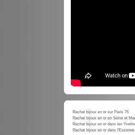
Rachat bijoux en or sur Paris 75
Rachat bijoux en or en Seine et Ma
Rachat bijoux en or dans les Yvelin
Rachat bijoux en or dans l'Essonne