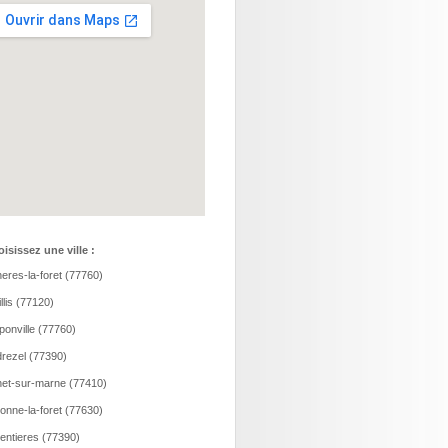
isissez une ville :
eres-la-foret (77760)
llis (77120)
onville (77760)
rezel (77390)
et-sur-marne (77410)
onne-la-foret (77630)
entieres (77390)