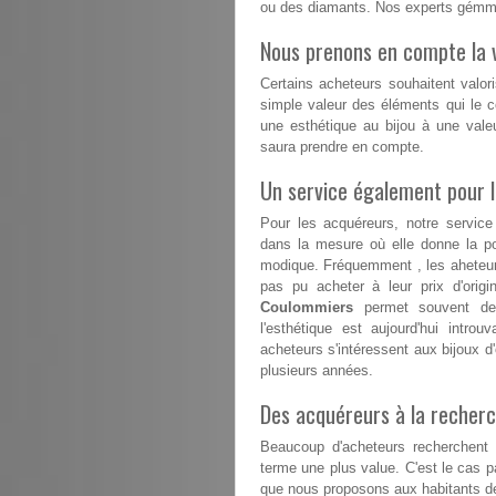
ou des diamants. Nos experts gémmo
Nous prenons en compte la v
Certains acheteurs souhaitent valori
simple valeur des éléments qui le co
une esthétique au bijou à une vale
saura prendre en compte.
Un service également pour 
Pour les acquéreurs, notre servic
dans la mesure où elle donne la po
modique. Fréquemment , les aheteurs
pas pu acheter à leur prix d'origi
Coulommiers
permet souvent de 
l'esthétique est aujourd'hui intro
acheteurs s'intéressent aux bijoux d'
plusieurs années.
Des acquéreurs à la recherc
Beaucoup d'acheteurs recherchent d
terme une plus value. C'est le cas 
que nous proposons aux habitants de