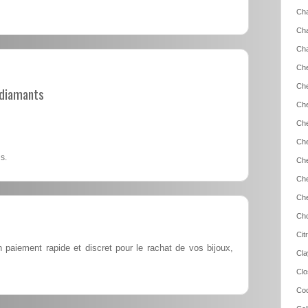
Cha
Cha
Cha
Che
Che
t diamants
Che
Che
Che
s.
Che
Che
Che
Cho
Cit
paiement rapide et discret pour le rachat de vos bijoux,
Cla
Clo
Coc