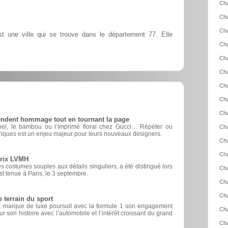
Cha
Ch
Cha
 une ville qui se trouve dans le département 77. Elle
Ch
Ch
Cha
Cha
Cha
Cha
rendent hommage tout en tournant la page
nel, le bambou ou l’imprimé floral chez Gucci… Répéter ou
Cha
riques est un enjeu majeur pour leurs nouveaux designers.
Cha
Cha
prix LVMH
 costumes souples aux détails singuliers, a été distingué lors
Cha
est tenue à Paris, le 3 septembre.
Cha
Cha
e terrain du sport
, la marque de luxe poursuit avec la formule 1 son engagement
Cha
r son histoire avec l’automobile et l’intérêt croissant du grand
Cha