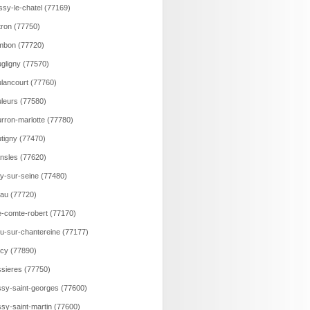
ssy-le-chatel (77169)
tron (77750)
mbon (77720)
gligny (77570)
lancourt (77760)
leurs (77580)
rron-marlotte (77780)
tigny (77470)
nsles (77620)
y-sur-seine (77480)
au (77720)
e-comte-robert (77170)
u-sur-chantereine (77177)
cy (77890)
sieres (77750)
sy-saint-georges (77600)
sy-saint-martin (77600)