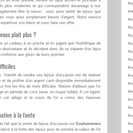
rs en effet préférer vendre un bijou ancien et procéder à
Boi
eufs plus modernes et qui correspondent davantage à nos
également être la raison : vous avez hérité de bijoux que
Boi
ien vous avez simplement besoin d'argent. Notre service
Bo
expertiser vos biens et vous faire une offre.
Bou
vous plait plus ?
Bou
re un cadeau à un proche et ils jugent que l'esthétique de
Bou
u destinataire et ils décident donc de se séparer d'un bijou
Bou
s conforme aux gouts de leurs proches.
Bou
ficiles
Bra
l'intérêt de vendre ses bijoux d'occasion est de réaliser
Bra
e et de profiter d'un argent cash disponible immédiatement
Bre
 finir les fins de mois difficiles. Notons d'ailleurs que l'or
ge en période de crise (avec un risque faible). A cet égard,
Bri
ti cet adage et le cours de l'or a connu des hausses
Bro
Bur
ative à la fonte
Bus
le fait que la vente de bijoux d'occasion sur
Coulommiers
Bus
ative à la fonte des bijoux pour en extraire la valeur de l'or
Bus