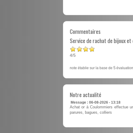
Commentaires
Service de rachat de bijoux e
4
5
/
note établie sur la base de
5
évaluation
Notre actualité
Message : 06-08-2026 - 13:18
Achat or à Coulommiers effectue un 
parures, bagues, colliers