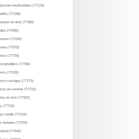
uconin-neufmontiers (77124)
uffry (77169)
umes-en-brie (77390)
lles (77500)
noise (77160)
nou (77570)
ssy (77700)
vrainvilliers (77760)
vru (77320)
vry-cossigny (77173)
vry-en-sereine (77710)
isy-en-brie (77320)
ry (77730)
ye-souilly (77410)
s-fontaine (77370)
herel (77440)