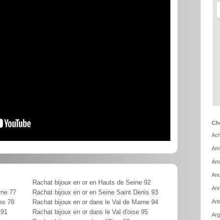
Cho
Ach
Ami
Amp
And
Rachat bijoux en or en Hauts de Seine 92
Ann
rne 77
Rachat bijoux en or en Seine Saint Denis 93
Arb
es 78
Rachat bijoux en or dans le Val de Marne 94
 91
Rachat bijoux en or dans le Val d'oise 95
Arg