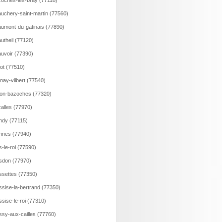
oches-les-bray (77118)
uchery-saint-martin (77560)
umont-du-gatinais (77890)
utheil (77120)
uvoir (77390)
lot (77510)
nay-vilbert (77540)
on-bazoches (77320)
alles (77970)
ndy (77115)
nnes (77940)
s-le-roi (77590)
sdon (77970)
ssettes (77350)
ssise-la-bertrand (77350)
ssise-le-roi (77310)
ssy-aux-cailles (77760)