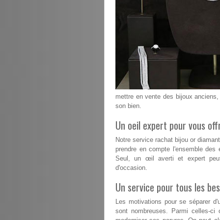
mettre en vente des bijoux anciens, 
son bien.
Un oeil expert pour vous offr
Notre service rachat bijou or diaman
prendre en compte l'ensemble des é
Seul, un œil averti et expert peu
d'occasion.
Un service pour tous les bes
Les motivations pour se séparer d'u
sont nombreuses. Parmi celles-ci 