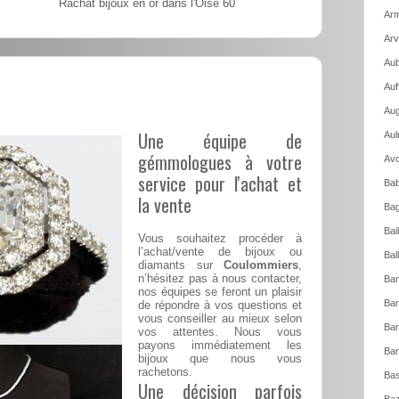
Rachat bijoux en or dans l'Oise 60
Arm
Arv
Aub
Auf
Aug
Une équipe de
Aul
gémmologues à votre
Avo
service pour l'achat et
Bab
la vente
Bag
Bai
Vous souhaitez procéder à
l’achat/vente de bijoux ou
Bal
diamants sur
Coulommiers
,
n’hésitez pas à nous contacter,
Ban
nos équipes se feront un plaisir
Bar
de répondre à vos questions et
vous conseiller au mieux selon
Bar
vos attentes. Nous vous
payons immédiatement les
Bar
bijoux que nous vous
rachetons.
Bas
Une décision parfois