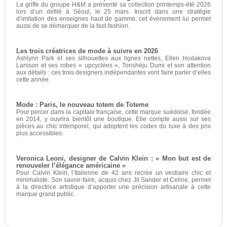
La griffe du groupe H&M a présenté sa collection printemps-été 2026
lors d’un défilé à Séoul, le 25 mars. Inscrit dans une stratégie
d’imitation des enseignes haut de gamme, cet événement lui permet
aussi de se démarquer de la fast-fashion.
Les trois créatrices de mode à suivre en 2026
Ashlynn Park et ses silhouettes aux lignes nettes, Ellen Hodakova
Larsson et ses robes « upcyclées », Torishéju Dumi et son attention
aux détails : ces trois designers indépendantes vont faire parler d’elles
cette année.
Mode : Paris, le nouveau totem de Toteme
Pour percer dans la capitale française, cette marque suédoise, fondée
en 2014, y ouvrira bientôt une boutique. Elle compte aussi sur ses
pièces au chic intemporel, qui adoptent les codes du luxe à des prix
plus accessibles.
Veronica Leoni, designer de Calvin Klein : « Mon but est de
renouveler l’élégance américaine »
Pour Calvin Klein, l’Italienne de 42 ans recrée un vestiaire chic et
minimaliste. Son savoir-faire, acquis chez Jil Sander et Celine, permet
à la directrice artistique d’apporter une précision artisanale à cette
marque grand public.