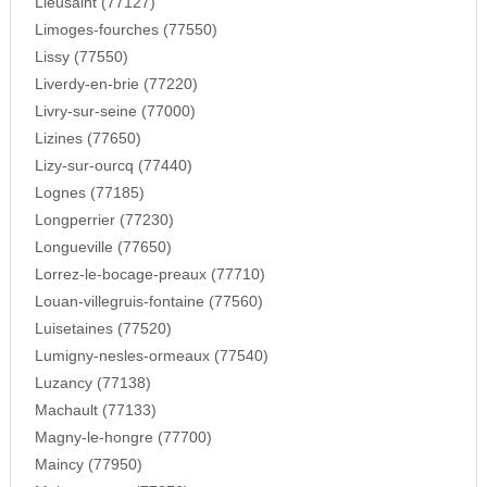
Lieusaint (77127)
Limoges-fourches (77550)
Lissy (77550)
Liverdy-en-brie (77220)
Livry-sur-seine (77000)
Lizines (77650)
Lizy-sur-ourcq (77440)
Lognes (77185)
Longperrier (77230)
Longueville (77650)
Lorrez-le-bocage-preaux (77710)
Louan-villegruis-fontaine (77560)
Luisetaines (77520)
Lumigny-nesles-ormeaux (77540)
Luzancy (77138)
Machault (77133)
Magny-le-hongre (77700)
Maincy (77950)