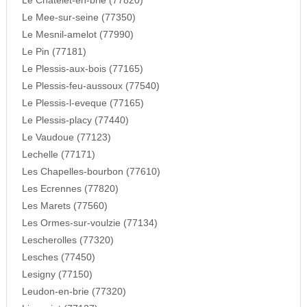
Le Chatelet-en-brie (77820)
Le Mee-sur-seine (77350)
Le Mesnil-amelot (77990)
Le Pin (77181)
Le Plessis-aux-bois (77165)
Le Plessis-feu-aussoux (77540)
Le Plessis-l-eveque (77165)
Le Plessis-placy (77440)
Le Vaudoue (77123)
Lechelle (77171)
Les Chapelles-bourbon (77610)
Les Ecrennes (77820)
Les Marets (77560)
Les Ormes-sur-voulzie (77134)
Lescherolles (77320)
Lesches (77450)
Lesigny (77150)
Leudon-en-brie (77320)