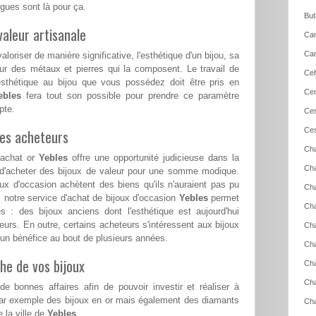
ues sont là pour ça.
But
aleur artisanale
Can
Car
loriser de manière significative, l'esthétique d'un bijou, sa
ur des métaux et pierres qui la composent. Le travail de
Cel
esthétique au bijou que vous possédez doit être pris en
Cer
ebles
fera tout son possible pour prendre ce paramètre
pte.
Ces
Ces
les acheteurs
Cha
 achat or
Yebles
offre une opportunité judicieuse dans la
Cha
é d'acheter des bijoux de valeur pour une somme modique.
x d'occasion achètent des biens qu'ils n'auraient pas pu
Cha
s, notre service d'achat de bijoux d'occasion
Yebles
permet
Cha
s : des bijoux anciens dont l'esthétique est aujourd'hui
eurs. En outre, certains acheteurs s'intéressent aux bijoux
Cha
er un bénéfice au bout de plusieurs années.
Cha
he de vos bijoux
Cha
Ch
e bonnes affaires afin de pouvoir investir et réaliser à
par exemple des bijoux en or mais également des diamants
Cha
 la ville de
Yebles
.