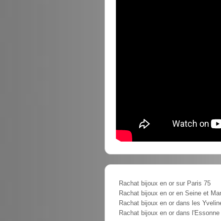
Rachat bijoux en or sur Paris 75
Rachat bijoux en or en Seine et Ma
Rachat bijoux en or dans les Yvelin
Rachat bijoux en or dans l'Essonne