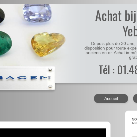
Achat bi
Ye
Depuis plus de 30 ans, 
disposition pour toute expe
anciens en or. Achat immé
grat
Tél : 01.
Accueil
NO
43 