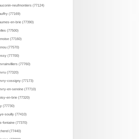
uconin-neufmontiers (77124)
uffry (77169)
umes-en-brie (77390)
lles (77500)
noise (77160)
nou (77570)
ssy (77700)
vrainvilliers (77760)
vru (77320)
vry-cossigny (77173)
vry-en-sereine (77710)
isy-en-brie (77320)
ry (77730)
ye-souilly (77410)
s-fontaine (77370)
herel (77440)