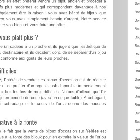
rs en effet préférer vendre un bijou ancien et procéder à
Boi
eufs plus modernes et qui correspondent davantage à nos
Boi
également être la raison : vous avez hérité de bijoux que
ien vous avez simplement besoin d'argent. Notre service
Bo
er vos biens et vous faire une offre.
Bou
vous plait plus ?
Bou
Bou
re un cadeau à un proche et ils jugent que l'esthétique de
u destinataire et ils décident donc de se séparer d'un bijou
Bou
s conforme aux gouts de leurs proches.
Bou
ficiles
Bra
l'intérêt de vendre ses bijoux d'occasion est de réaliser
Bra
e et de profiter d'un argent cash disponible immédiatement
Bre
 finir les fins de mois difficiles. Notons d'ailleurs que l'or
Bri
ge en période de crise (avec un risque faible). A cet égard,
ti cet adage et le cours de l'or a connu des hausses
Bro
Bur
ative à la fonte
Bus
Bus
 le fait que la vente de bijoux d'occasion sur
Yebles
est
e à la fonte des bijoux pour en extraire la valeur de l'or ou
Bus