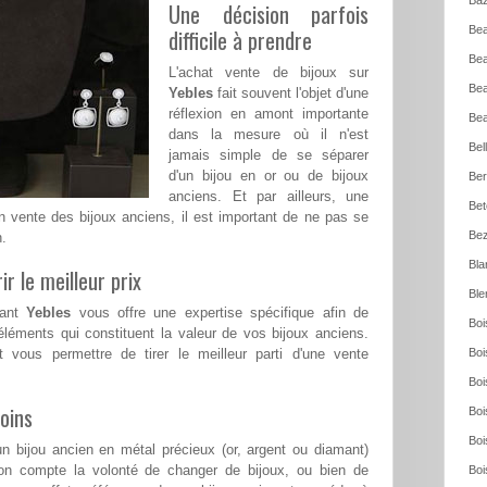
Baz
Une décision parfois
Bea
difficile à prendre
Bea
L'achat vente de bijoux sur
Bea
Yebles
fait souvent l'objet d'une
réflexion en amont importante
Bea
dans la mesure où il n'est
Bel
jamais simple de se séparer
d'un bijou en or ou de bijoux
Ber
anciens. Et par ailleurs, une
Bet
en vente des bijoux anciens, il est important de ne pas se
Bez
n.
Bla
ir le meilleur prix
Ble
mant
Yebles
vous offre une expertise spécifique afin de
Boi
léments qui constituent la valeur de vos bijoux anciens.
t vous permettre de tirer le meilleur parti d'une vente
Boi
Boi
oins
Boi
Boi
n bijou ancien en métal précieux (or, argent ou diamant)
on compte la volonté de changer de bijoux, ou bien de
Boi