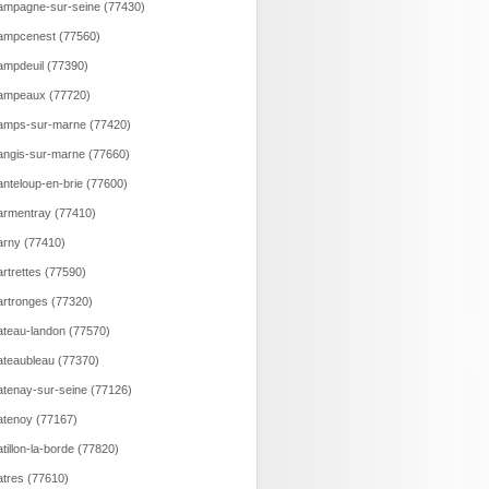
mpagne-sur-seine (77430)
ampcenest (77560)
mpdeuil (77390)
ampeaux (77720)
amps-sur-marne (77420)
ngis-sur-marne (77660)
nteloup-en-brie (77600)
rmentray (77410)
rny (77410)
rtrettes (77590)
rtronges (77320)
teau-landon (77570)
teaubleau (77370)
tenay-sur-seine (77126)
tenoy (77167)
tillon-la-borde (77820)
tres (77610)