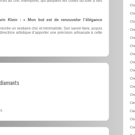
èces au chic intemporel, qui adoptent les codes du luxe à des
Cha
Cha
vin Klein : « Mon but est de renouveler l’élégance
Cha
 recrée un vestiaire chic et minimaliste. Son savoir-faire, acquis
Che
irectrice artistique d’apporter une précision artisanale à cette
Che
Che
Che
Che
Che
Che
t diamants
Che
Cho
Cit
s.
Cla
Clo
Coc