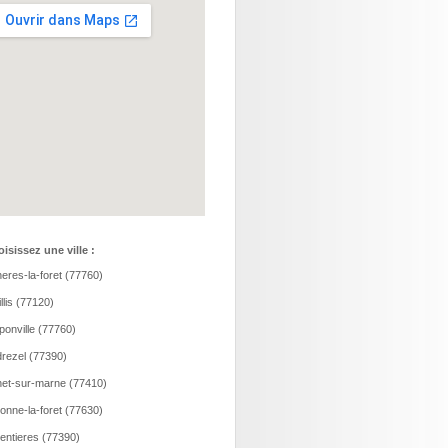
isissez une ville :
eres-la-foret (77760)
llis (77120)
onville (77760)
rezel (77390)
et-sur-marne (77410)
onne-la-foret (77630)
entieres (77390)