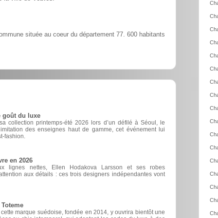
Cha
Ch
Cha
ommune située au coeur du département 77. 600 habitants
Ch
Ch
Cha
Cha
Cha
Cha
 goût du luxe
Cha
 collection printemps-été 2026 lors d’un défilé à Séoul, le
d’imitation des enseignes haut de gamme, cet événement lui
Cha
t-fashion.
Cha
vre en 2026
Cha
ux lignes nettes, Ellen Hodakova Larsson et ses robes
ttention aux détails : ces trois designers indépendantes vont
Cha
Cha
Cha
e Toteme
, cette marque suédoise, fondée en 2014, y ouvrira bientôt une
Cha