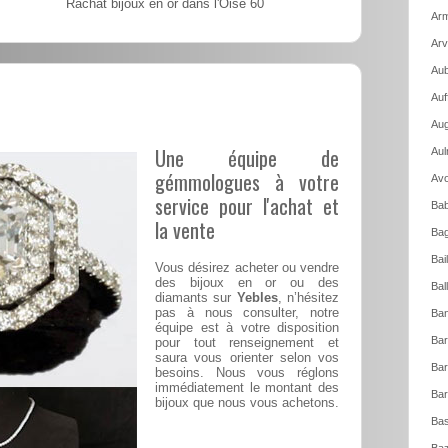
Rachat bijoux en or dans l'Oise 60
Arm
Arv
Aub
Auf
Aug
Une équipe de
Aul
gémmologues à votre
Avo
service pour l'achat et
Bab
la vente
Bag
Bai
Vous désirez acheter ou vendre
des bijoux en or ou des
Bal
diamants sur
Yebles
, n’hésitez
pas à nous consulter, notre
Ban
équipe est à votre disposition
Bar
pour tout renseignement et
saura vous orienter selon vos
Bar
besoins. Nous vous réglons
immédiatement le montant des
Bar
bijoux que nous vous achetons.
Bas