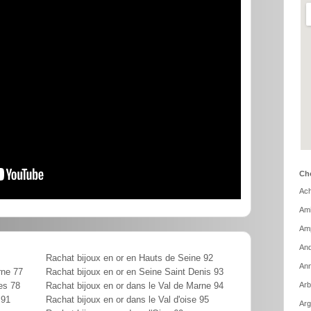
Cho
Ach
Ami
Amp
And
Rachat bijoux en or en Hauts de Seine 92
Ann
rne 77
Rachat bijoux en or en Seine Saint Denis 93
Arb
es 78
Rachat bijoux en or dans le Val de Marne 94
 91
Rachat bijoux en or dans le Val d'oise 95
Arg