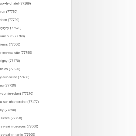
ssy-le-chatel (77169)
tron (77750)
mbon (77720)
gligny (77570)
lancourt (77760)
leurs (77580)
rron-marlotte (77780)
tigny (77470)
nsles (77620)
y-sur-seine (77480)
au (77720)
e-comte-robert (77170)
u-sur-chantereine (77177)
cy (77890)
sieres (77750)
sy-saint-georges (77600)
sy-saint-martin (77600)