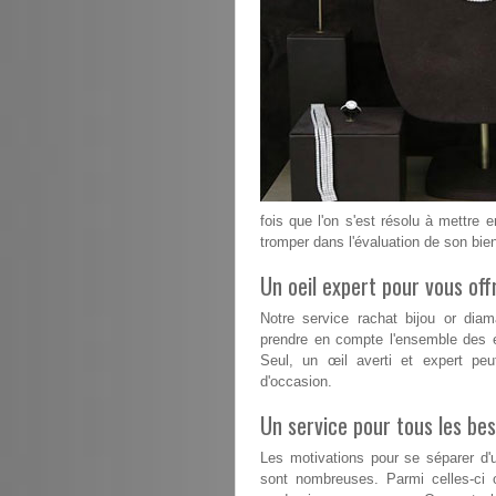
fois que l'on s'est résolu à mettre 
tromper dans l'évaluation de son bie
Un oeil expert pour vous offr
Notre service rachat bijou or dia
prendre en compte l'ensemble des é
Seul, un œil averti et expert peu
d'occasion.
Un service pour tous les bes
Les motivations pour se séparer d'u
sont nombreuses. Parmi celles-ci 