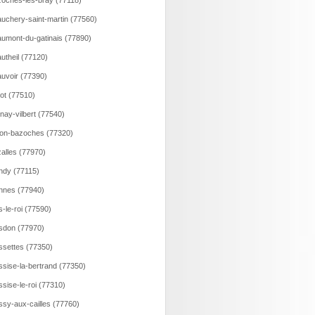
oches-les-bray (77118)
uchery-saint-martin (77560)
umont-du-gatinais (77890)
utheil (77120)
uvoir (77390)
lot (77510)
nay-vilbert (77540)
on-bazoches (77320)
alles (77970)
ndy (77115)
nnes (77940)
s-le-roi (77590)
sdon (77970)
ssettes (77350)
ssise-la-bertrand (77350)
ssise-le-roi (77310)
ssy-aux-cailles (77760)