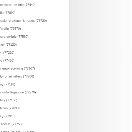
entieres-en-brie (77440)
ille (77890)
epierre-ozouer-le-repos (77720)
ferville (77570)
ers-en-brie (77560)
noy (77120)
n (77210)
y (77480)
neaux-sur-loing (77167)
lly-romainvilliers (77700)
loy (77118)
nost-villegagnon (77970)
bey (77130)
bizon (77630)
cy (77910)
sevelle (77750)