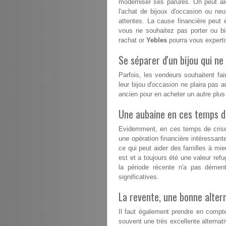
moderniser ses parures. On peut alo
l'achat de bijoux d'occasion ou n
attentes. La cause financière peut 
vous ne souhaitez pas porter ou b
rachat or
Yebles
pourra vous expertis
Se séparer d'un bijou qui ne 
Parfois, les vendeurs souhaitent fai
leur bijou d'occasion ne plaira pas a
ancien pour en acheter un autre plu
Une aubaine en ces temps dif
Evidemment, en ces temps de crise, 
une opération financière intéressant
ce qui peut aider des familles à mieux
est et a toujours été une valeur refu
la période récente n'a pas démen
significatives.
La revente, une bonne altern
Il faut également prendre en compte
souvent une très excellente alternativ