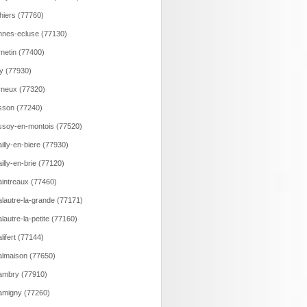
hiers (77760)
nes-ecluse (77130)
netin (77400)
y (77930)
neux (77320)
son (77240)
soy-en-montois (77520)
illy-en-biere (77930)
illy-en-brie (77120)
intreaux (77460)
lautre-la-grande (77171)
lautre-la-petite (77160)
lifert (77144)
lmaison (77650)
ambry (77910)
migny (77260)