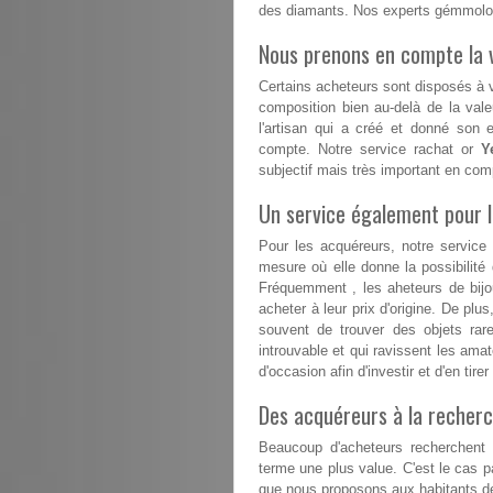
des diamants. Nos experts gémmolog
Nous prenons en compte la v
Certains acheteurs sont disposés à va
composition bien au-delà de la vale
l'artisan qui a créé et donné son 
compte. Notre service rachat or
Y
subjectif mais très important en com
Un service également pour 
Pour les acquéreurs, notre service
mesure où elle donne la possibilit
Fréquemment , les aheteurs de bijou
acheter à leur prix d'origine. De plu
souvent de trouver des objets rare
introuvable et qui ravissent les amat
d'occasion afin d'investir et d'en tir
Des acquéreurs à la recherc
Beaucoup d'acheteurs recherchent d
terme une plus value. C'est le cas 
que nous proposons aux habitants de