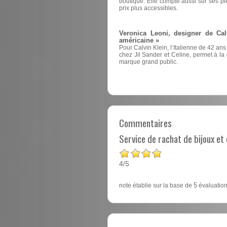
boutique. Elle compte aussi sur ses pi
prix plus accessibles.
Veronica Leoni, designer de Cal
américaine »
Pour Calvin Klein, l’Italienne de 42 ans
chez Jil Sander et Celine, permet à la d
marque grand public.
Commentaires
Service de rachat de bijoux e
4
5
/
note établie sur la base de
5
évaluation