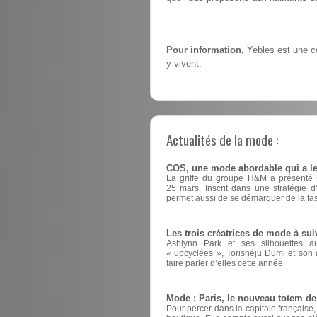
Pour information,
Yebles est une c
y vivent.
Actualités de la mode :
COS, une mode abordable qui a le
La griffe du groupe H&M a présenté sa
25 mars. Inscrit dans une stratégie 
permet aussi de se démarquer de la fas
Les trois créatrices de mode à sui
Ashlynn Park et ses silhouettes a
« upcyclées », Torishéju Dumi et son a
faire parler d’elles cette année.
Mode : Paris, le nouveau totem d
Pour percer dans la capitale française